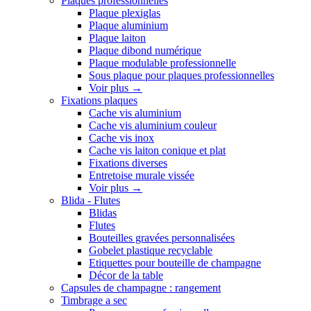
Plaques professionnelles
Plaque plexiglas
Plaque aluminium
Plaque laiton
Plaque dibond numérique
Plaque modulable professionnelle
Sous plaque pour plaques professionnelles
Voir plus
→
Fixations plaques
Cache vis aluminium
Cache vis aluminium couleur
Cache vis inox
Cache vis laiton conique et plat
Fixations diverses
Entretoise murale vissée
Voir plus
→
Blida - Flutes
Blidas
Flutes
Bouteilles gravées personnalisées
Gobelet plastique recyclable
Etiquettes pour bouteille de champagne
Décor de la table
Capsules de champagne : rangement
Timbrage a sec