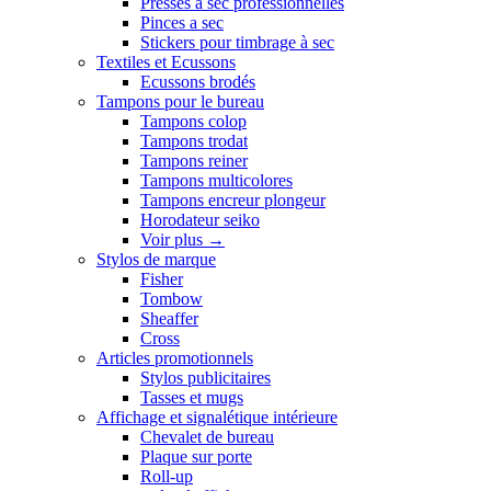
Presses a sec professionnelles
Pinces a sec
Stickers pour timbrage à sec
Textiles et Ecussons
Ecussons brodés
Tampons pour le bureau
Tampons colop
Tampons trodat
Tampons reiner
Tampons multicolores
Tampons encreur plongeur
Horodateur seiko
Voir plus
→
Stylos de marque
Fisher
Tombow
Sheaffer
Cross
Articles promotionnels
Stylos publicitaires
Tasses et mugs
Affichage et signalétique intérieure
Chevalet de bureau
Plaque sur porte
Roll-up