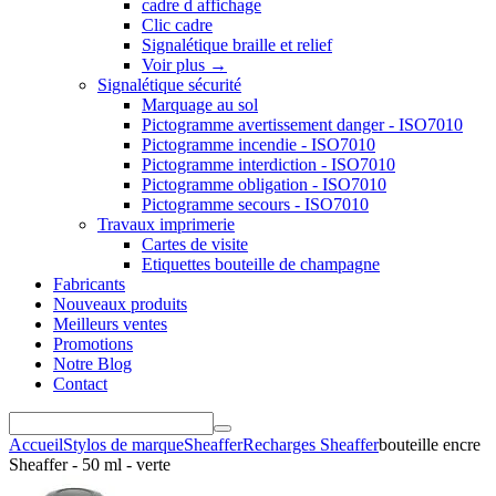
cadre d affichage
Clic cadre
Signalétique braille et relief
Voir plus
→
Signalétique sécurité
Marquage au sol
Pictogramme avertissement danger - ISO7010
Pictogramme incendie - ISO7010
Pictogramme interdiction - ISO7010
Pictogramme obligation - ISO7010
Pictogramme secours - ISO7010
Travaux imprimerie
Cartes de visite
Etiquettes bouteille de champagne
Fabricants
Nouveaux produits
Meilleurs ventes
Promotions
Notre Blog
Contact
Accueil
Stylos de marque
Sheaffer
Recharges Sheaffer
bouteille encre
Sheaffer - 50 ml - verte