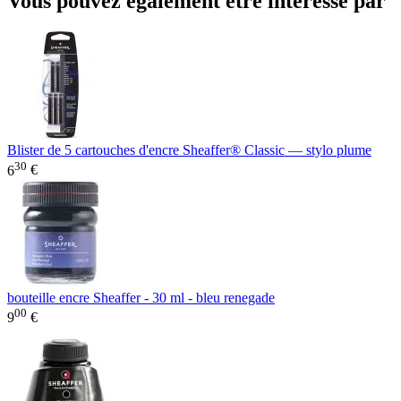
Vous pouvez également être intéressé par
Blister de 5 cartouches d'encre Sheaffer® Classic — stylo plume
30
6
€
bouteille encre Sheaffer - 30 ml - bleu renegade
00
9
€