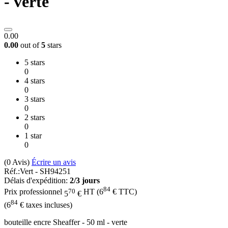
- verte
0.00
0.00
out of
5
stars
5 stars
0
4 stars
0
3 stars
0
2 stars
0
1 star
0
(0
Avis
)
Écrire un avis
Réf.:
Vert - SH94251
Délais d'expédition:
2/3 jours
84
70
Prix professionnel
HT
(
6
€
TTC)
5
€
84
(
6
€
taxes incluses)
bouteille encre Sheaffer - 50 ml - verte