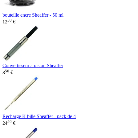
bouteille encre Sheaffer - 50 ml
50
12
€
Convertisseur a piston Sheaffer
50
8
€
Recharge K bille Sheaffer - pack de 4
50
24
€