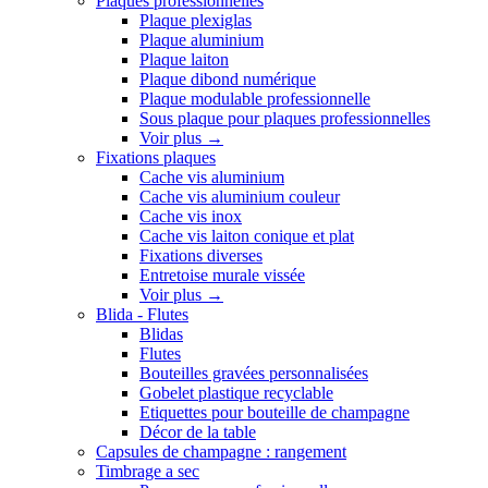
Plaques professionnelles
Plaque plexiglas
Plaque aluminium
Plaque laiton
Plaque dibond numérique
Plaque modulable professionnelle
Sous plaque pour plaques professionnelles
Voir plus
→
Fixations plaques
Cache vis aluminium
Cache vis aluminium couleur
Cache vis inox
Cache vis laiton conique et plat
Fixations diverses
Entretoise murale vissée
Voir plus
→
Blida - Flutes
Blidas
Flutes
Bouteilles gravées personnalisées
Gobelet plastique recyclable
Etiquettes pour bouteille de champagne
Décor de la table
Capsules de champagne : rangement
Timbrage a sec