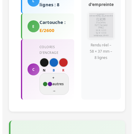
L
d'empreinte
lignes : 8
Cartouche :
E
E/2600
Rendu réel –
COLORIS
58 × 37 mm –
D'ENCRAGE
8 lignes
C
N
B
R
+
autres
→