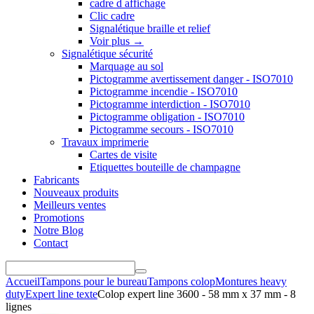
cadre d affichage
Clic cadre
Signalétique braille et relief
Voir plus
→
Signalétique sécurité
Marquage au sol
Pictogramme avertissement danger - ISO7010
Pictogramme incendie - ISO7010
Pictogramme interdiction - ISO7010
Pictogramme obligation - ISO7010
Pictogramme secours - ISO7010
Travaux imprimerie
Cartes de visite
Etiquettes bouteille de champagne
Fabricants
Nouveaux produits
Meilleurs ventes
Promotions
Notre Blog
Contact
Accueil
Tampons pour le bureau
Tampons colop
Montures heavy
duty
Expert line texte
Colop expert line 3600 - 58 mm x 37 mm - 8
lignes