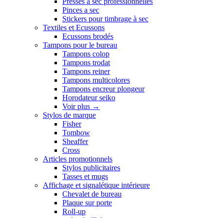
Presses a sec professionnelles
Pinces a sec
Stickers pour timbrage à sec
Textiles et Ecussons
Ecussons brodés
Tampons pour le bureau
Tampons colop
Tampons trodat
Tampons reiner
Tampons multicolores
Tampons encreur plongeur
Horodateur seiko
Voir plus
→
Stylos de marque
Fisher
Tombow
Sheaffer
Cross
Articles promotionnels
Stylos publicitaires
Tasses et mugs
Affichage et signalétique intérieure
Chevalet de bureau
Plaque sur porte
Roll-up