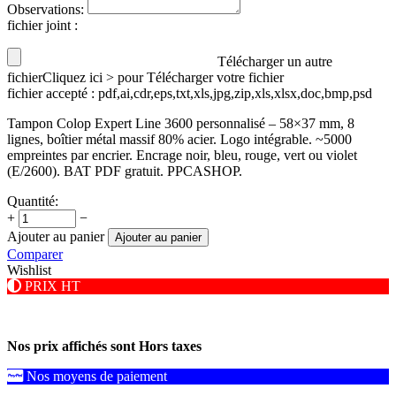
Observations:
fichier joint
:
Télécharger un autre
fichier
Cliquez ici > pour Télécharger votre fichier
fichier accepté : pdf,ai,cdr,eps,txt,xls,jpg,zip,xls,xlsx,doc,bmp,psd
Tampon Colop Expert Line 3600 personnalisé – 58×37 mm, 8
lignes, boîtier métal massif 80% acier. Logo intégrable. ~5000
empreintes par encrier. Encrage noir, bleu, rouge, vert ou violet
(E/2600). BAT PDF gratuit. PPCASHOP.
Quantité:
+
−
Ajouter au panier
Ajouter au panier
Comparer
Wishlist
PRIX HT
Nos prix affichés sont Hors taxes
Nos moyens de paiement