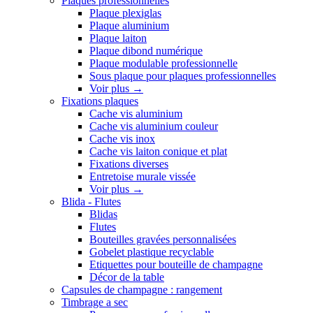
Plaques professionnelles
Plaque plexiglas
Plaque aluminium
Plaque laiton
Plaque dibond numérique
Plaque modulable professionnelle
Sous plaque pour plaques professionnelles
Voir plus
→
Fixations plaques
Cache vis aluminium
Cache vis aluminium couleur
Cache vis inox
Cache vis laiton conique et plat
Fixations diverses
Entretoise murale vissée
Voir plus
→
Blida - Flutes
Blidas
Flutes
Bouteilles gravées personnalisées
Gobelet plastique recyclable
Etiquettes pour bouteille de champagne
Décor de la table
Capsules de champagne : rangement
Timbrage a sec