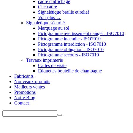
cadre d affichage
Clic cadre
Signalétique braille et relief
Voir plus
→
Signalétique sécurité
Marquage au sol
Pictogramme avertissement danger - ISO7010
Pictogramme incendie - ISO7010
Pictogramme interdiction - ISO7010
Pictogramme obligation - ISO7010
Pictogramme secours - ISO7010
Travaux imprimerie
Cartes de visite
Etiquettes bouteille de champagne
Fabricants
Nouveaux produits
Meilleurs ventes
Promotions
Notre Blog
Contact