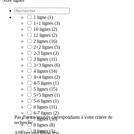
Nbre lignes
1 ligne
(1)
1+1 lignes
(3)
10 lignes
(2)
12 lignes
(2)
2 lignes
(16)
2+2 lignes
(5)
2-3 lignes
(3)
3 lignes
(11)
3+3 lignes
(6)
4 lignes
(14)
4+4 lignes
(2)
4-5 lignes
(1)
5 lignes
(15)
5+5 lignes
(1)
5-6 lignes
(1)
6 lignes
(11)
6-7 lignes
(2)
Pas d'items trouvés correspondants à votre critère de
7 lignes
(10)
recherche
8 lignes
(8)
9 lignes
(1)
Afficher tout
Show less