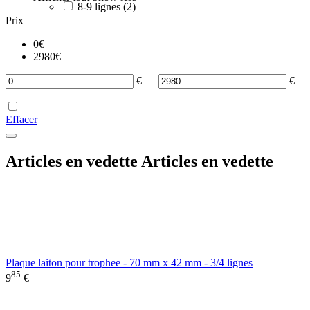
8-9 lignes
(2)
Prix
0
€
2980
€
€
–
€
Effacer
Articles en vedette
Articles en vedette
Plaque laiton pour trophee - 70 mm x 42 mm - 3/4 lignes
85
9
€