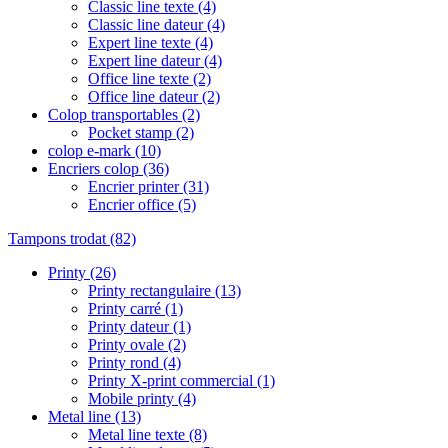
Classic line texte
(4)
Classic line dateur
(4)
Expert line texte
(4)
Expert line dateur
(4)
Office line texte
(2)
Office line dateur
(2)
Colop transportables
(2)
Pocket stamp
(2)
colop e-mark
(10)
Encriers colop
(36)
Encrier printer
(31)
Encrier office
(5)
Tampons trodat
(82)
Printy
(26)
Printy rectangulaire
(13)
Printy carré
(1)
Printy dateur
(1)
Printy ovale
(2)
Printy rond
(4)
Printy X-print commercial
(1)
Mobile printy
(4)
Metal line
(13)
Metal line texte
(8)