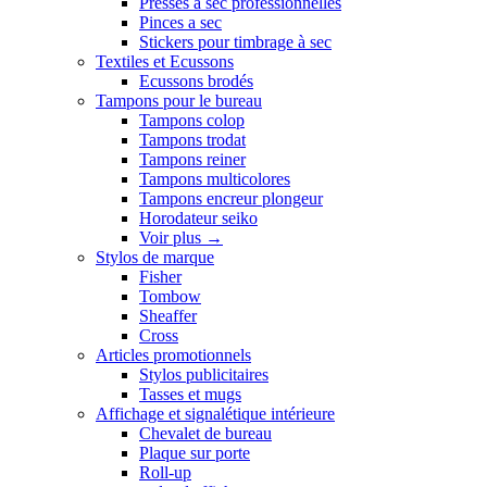
Presses a sec professionnelles
Pinces a sec
Stickers pour timbrage à sec
Textiles et Ecussons
Ecussons brodés
Tampons pour le bureau
Tampons colop
Tampons trodat
Tampons reiner
Tampons multicolores
Tampons encreur plongeur
Horodateur seiko
Voir plus
→
Stylos de marque
Fisher
Tombow
Sheaffer
Cross
Articles promotionnels
Stylos publicitaires
Tasses et mugs
Affichage et signalétique intérieure
Chevalet de bureau
Plaque sur porte
Roll-up