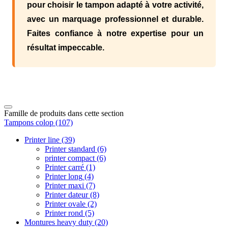
pour choisir le tampon adapté à votre activité,
avec un marquage professionnel et durable.
Faites confiance à notre expertise pour un
résultat impeccable.
Famille de produits dans cette section
Tampons colop
(107)
Printer line
(39)
Printer standard
(6)
printer compact
(6)
Printer carré
(1)
Printer long
(4)
Printer maxi
(7)
Printer dateur
(8)
Printer ovale
(2)
Printer rond
(5)
Montures heavy duty
(20)