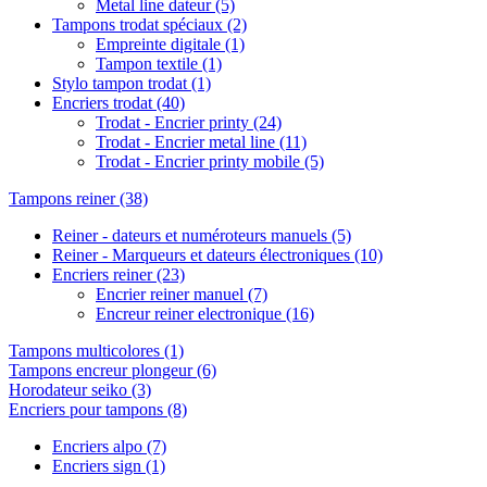
Metal line dateur
(5)
Tampons trodat spéciaux
(2)
Empreinte digitale
(1)
Tampon textile
(1)
Stylo tampon trodat
(1)
Encriers trodat
(40)
Trodat - Encrier printy
(24)
Trodat - Encrier metal line
(11)
Trodat - Encrier printy mobile
(5)
Tampons reiner
(38)
Reiner - dateurs et numéroteurs manuels
(5)
Reiner - Marqueurs et dateurs électroniques
(10)
Encriers reiner
(23)
Encrier reiner manuel
(7)
Encreur reiner electronique
(16)
Tampons multicolores
(1)
Tampons encreur plongeur
(6)
Horodateur seiko
(3)
Encriers pour tampons
(8)
Encriers alpo
(7)
Encriers sign
(1)