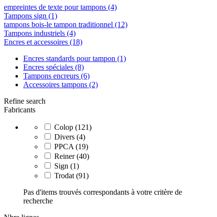
empreintes de texte pour tampons
(4)
Tampons sign
(1)
tampons bois-le tampon traditionnel
(12)
Tampons industriels
(4)
Encres et accessoires
(18)
Encres standards pour tampon
(1)
Encres spéciales
(8)
Tampons encreurs
(6)
Accessoires tampons
(2)
Refine search
Fabricants
Colop
(121)
Divers
(4)
PPCA
(19)
Reiner
(40)
Sign
(1)
Trodat
(91)
Pas d'items trouvés correspondants à votre critère de
recherche