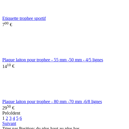
Etiquette trophee sportif
00
7
€
Plaque laiton pour trophee - 55 mm -50 mm - 4/5 lignes
10
14
€
Plaque laiton pour trophee - 80 mm -70 mm -6/8 lignes
50
29
€
Précédent
1
2
3
4
5
6
Suivant
Trier par Position: du plus haut au plus bas