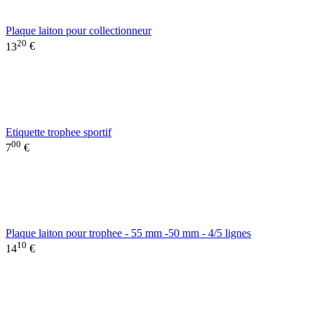
Plaque laiton pour collectionneur
20
13
€
Etiquette trophee sportif
00
7
€
Plaque laiton pour trophee - 55 mm -50 mm - 4/5 lignes
10
14
€