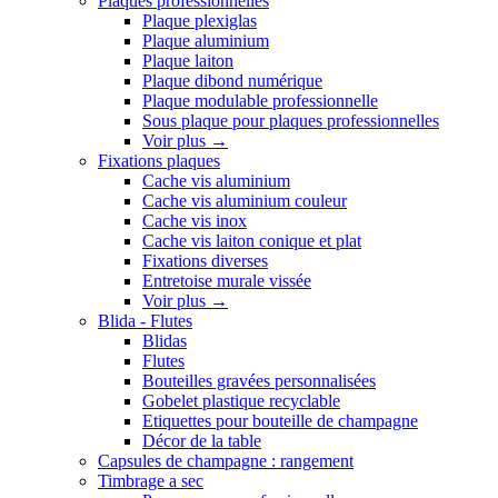
Plaques professionnelles
Plaque plexiglas
Plaque aluminium
Plaque laiton
Plaque dibond numérique
Plaque modulable professionnelle
Sous plaque pour plaques professionnelles
Voir plus
→
Fixations plaques
Cache vis aluminium
Cache vis aluminium couleur
Cache vis inox
Cache vis laiton conique et plat
Fixations diverses
Entretoise murale vissée
Voir plus
→
Blida - Flutes
Blidas
Flutes
Bouteilles gravées personnalisées
Gobelet plastique recyclable
Etiquettes pour bouteille de champagne
Décor de la table
Capsules de champagne : rangement
Timbrage a sec