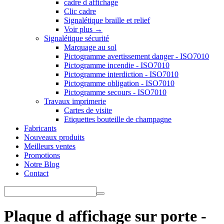
cadre d affichage
Clic cadre
Signalétique braille et relief
Voir plus
→
Signalétique sécurité
Marquage au sol
Pictogramme avertissement danger - ISO7010
Pictogramme incendie - ISO7010
Pictogramme interdiction - ISO7010
Pictogramme obligation - ISO7010
Pictogramme secours - ISO7010
Travaux imprimerie
Cartes de visite
Etiquettes bouteille de champagne
Fabricants
Nouveaux produits
Meilleurs ventes
Promotions
Notre Blog
Contact
Plaque d affichage sur porte -