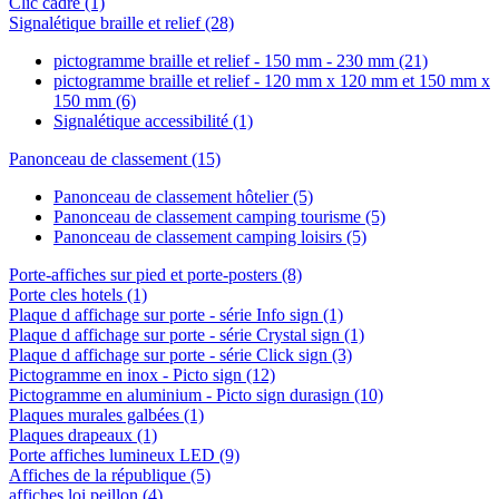
Clic cadre
(1)
Signalétique braille et relief
(28)
pictogramme braille et relief - 150 mm - 230 mm
(21)
pictogramme braille et relief - 120 mm x 120 mm et 150 mm x
150 mm
(6)
Signalétique accessibilité
(1)
Panonceau de classement
(15)
Panonceau de classement hôtelier
(5)
Panonceau de classement camping tourisme
(5)
Panonceau de classement camping loisirs
(5)
Porte-affiches sur pied et porte-posters
(8)
Porte cles hotels
(1)
Plaque d affichage sur porte - série Info sign
(1)
Plaque d affichage sur porte - série Crystal sign
(1)
Plaque d affichage sur porte - série Click sign
(3)
Pictogramme en inox - Picto sign
(12)
Pictogramme en aluminium - Picto sign durasign
(10)
Plaques murales galbées
(1)
Plaques drapeaux
(1)
Porte affiches lumineux LED
(9)
Affiches de la république
(5)
affiches loi peillon
(4)