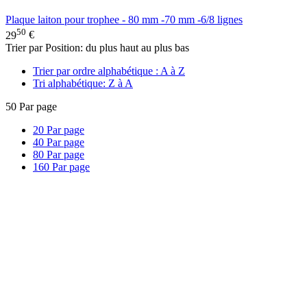
Plaque laiton pour trophee - 80 mm -70 mm -6/8 lignes
50
29
€
Trier par Position: du plus haut au plus bas
Trier par ordre alphabétique : A à Z
Tri alphabétique: Z à A
50
Par page
20
Par page
40
Par page
80
Par page
160
Par page