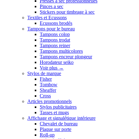
Presses a sec professionnelles
Pinces a sec
Stickers pour timbrage à sec
Textiles et Ecussons
Ecussons brodés
Tampons pour le bureau
Tampons colop
Tampons trodat
Tampons reiner
Tampons multicolores
Tampons encreur plongeur
Horodateur seiko
Voir plus
→
Stylos de marque
Fisher
Tombow
Sheaffer
Cross
Articles promotionnels
Stylos publicitaires
Tasses et mugs
Affichage et signalétique intérieure
Chevalet de bureau
Plaque sur porte
Roll-up