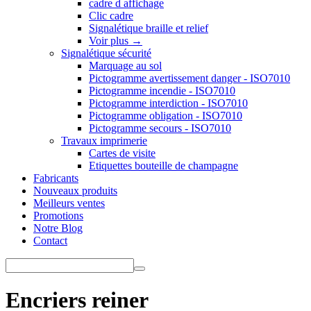
cadre d affichage
Clic cadre
Signalétique braille et relief
Voir plus
→
Signalétique sécurité
Marquage au sol
Pictogramme avertissement danger - ISO7010
Pictogramme incendie - ISO7010
Pictogramme interdiction - ISO7010
Pictogramme obligation - ISO7010
Pictogramme secours - ISO7010
Travaux imprimerie
Cartes de visite
Etiquettes bouteille de champagne
Fabricants
Nouveaux produits
Meilleurs ventes
Promotions
Notre Blog
Contact
Encriers reiner