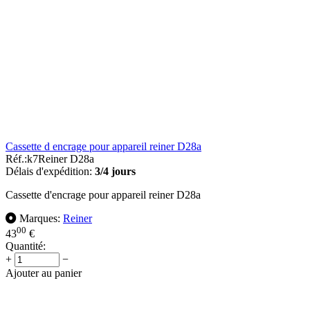
Cassette d encrage pour appareil reiner D28a
Réf.:
k7Reiner D28a
Délais d'expédition:
3/4 jours
Cassette d'encrage pour appareil reiner D28a
Marques:
Reiner
00
43
€
Quantité:
+
−
Ajouter au panier