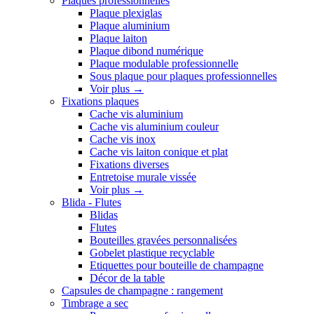
Plaques professionnelles
Plaque plexiglas
Plaque aluminium
Plaque laiton
Plaque dibond numérique
Plaque modulable professionnelle
Sous plaque pour plaques professionnelles
Voir plus
→
Fixations plaques
Cache vis aluminium
Cache vis aluminium couleur
Cache vis inox
Cache vis laiton conique et plat
Fixations diverses
Entretoise murale vissée
Voir plus
→
Blida - Flutes
Blidas
Flutes
Bouteilles gravées personnalisées
Gobelet plastique recyclable
Etiquettes pour bouteille de champagne
Décor de la table
Capsules de champagne : rangement
Timbrage a sec