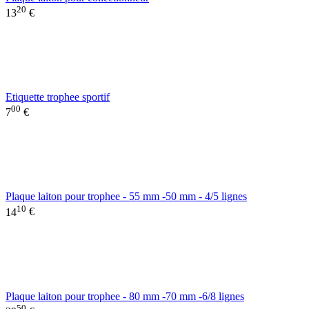
20
13
€
Etiquette trophee sportif
00
7
€
Plaque laiton pour trophee - 55 mm -50 mm - 4/5 lignes
10
14
€
Plaque laiton pour trophee - 80 mm -70 mm -6/8 lignes
50