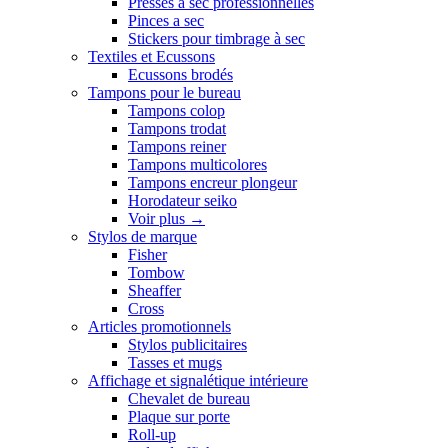
Presses a sec professionnelles
Pinces a sec
Stickers pour timbrage à sec
Textiles et Ecussons
Ecussons brodés
Tampons pour le bureau
Tampons colop
Tampons trodat
Tampons reiner
Tampons multicolores
Tampons encreur plongeur
Horodateur seiko
Voir plus
→
Stylos de marque
Fisher
Tombow
Sheaffer
Cross
Articles promotionnels
Stylos publicitaires
Tasses et mugs
Affichage et signalétique intérieure
Chevalet de bureau
Plaque sur porte
Roll-up