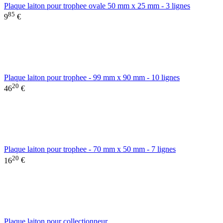
Plaque laiton pour trophee ovale 50 mm x 25 mm - 3 lignes
85
9
€
Plaque laiton pour trophee - 99 mm x 90 mm - 10 lignes
20
46
€
Plaque laiton pour trophee - 70 mm x 50 mm - 7 lignes
20
16
€
Plaque laiton pour collectionneur