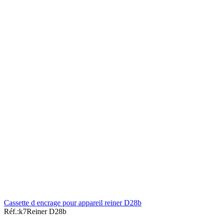
Cassette d encrage pour appareil reiner D28b
Réf.:
k7Reiner D28b