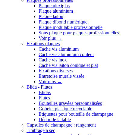
Plaques professionnelles
Plaque plexiglas
Plaque aluminium
Plaque laiton
Plaque dibond numérique
Plaque modulable professionnelle
Sous plaque pour plaques professionnelles
Voir plus
→
Fixations plaques
Cache vis aluminium
Cache vis aluminium couleur
Cache vis inox
Cache vis laiton conique et plat
Fixations diverses
Entretoise murale vissée
Voir plus
→
Blida - Flutes
Blidas
Flutes
Bouteilles gravées personnalisées
Gobelet plastique recyclable
Etiquettes pour bouteille de champagne
Décor de la table
Capsules de champagne : rangement
Timbrage a sec