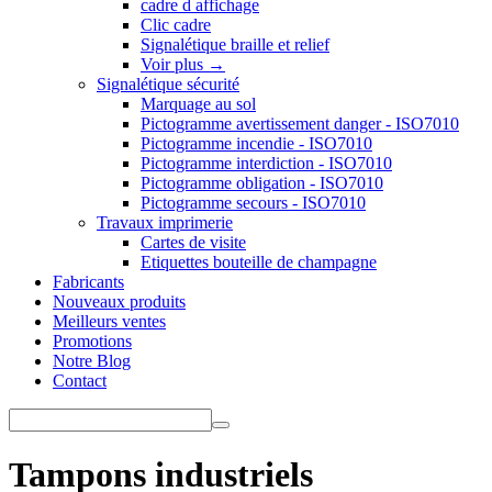
cadre d affichage
Clic cadre
Signalétique braille et relief
Voir plus
→
Signalétique sécurité
Marquage au sol
Pictogramme avertissement danger - ISO7010
Pictogramme incendie - ISO7010
Pictogramme interdiction - ISO7010
Pictogramme obligation - ISO7010
Pictogramme secours - ISO7010
Travaux imprimerie
Cartes de visite
Etiquettes bouteille de champagne
Fabricants
Nouveaux produits
Meilleurs ventes
Promotions
Notre Blog
Contact
Tampons industriels