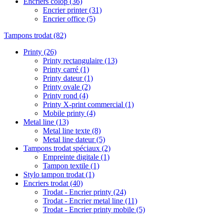
Encriers colop
(36)
Encrier printer
(31)
Encrier office
(5)
Tampons trodat
(82)
Printy
(26)
Printy rectangulaire
(13)
Printy carré
(1)
Printy dateur
(1)
Printy ovale
(2)
Printy rond
(4)
Printy X-print commercial
(1)
Mobile printy
(4)
Metal line
(13)
Metal line texte
(8)
Metal line dateur
(5)
Tampons trodat spéciaux
(2)
Empreinte digitale
(1)
Tampon textile
(1)
Stylo tampon trodat
(1)
Encriers trodat
(40)
Trodat - Encrier printy
(24)
Trodat - Encrier metal line
(11)
Trodat - Encrier printy mobile
(5)