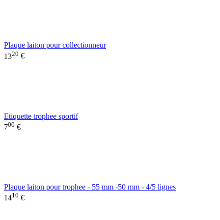
Plaque laiton pour collectionneur
20
13
€
Etiquette trophee sportif
00
7
€
Plaque laiton pour trophee - 55 mm -50 mm - 4/5 lignes
10
14
€