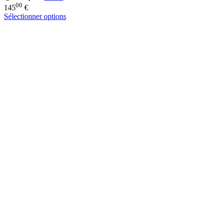
00
145
€
Sélectionner options