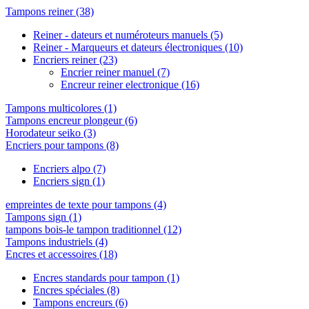
Tampons reiner
(38)
Reiner - dateurs et numéroteurs manuels
(5)
Reiner - Marqueurs et dateurs électroniques
(10)
Encriers reiner
(23)
Encrier reiner manuel
(7)
Encreur reiner electronique
(16)
Tampons multicolores
(1)
Tampons encreur plongeur
(6)
Horodateur seiko
(3)
Encriers pour tampons
(8)
Encriers alpo
(7)
Encriers sign
(1)
empreintes de texte pour tampons
(4)
Tampons sign
(1)
tampons bois-le tampon traditionnel
(12)
Tampons industriels
(4)
Encres et accessoires
(18)
Encres standards pour tampon
(1)
Encres spéciales
(8)
Tampons encreurs
(6)