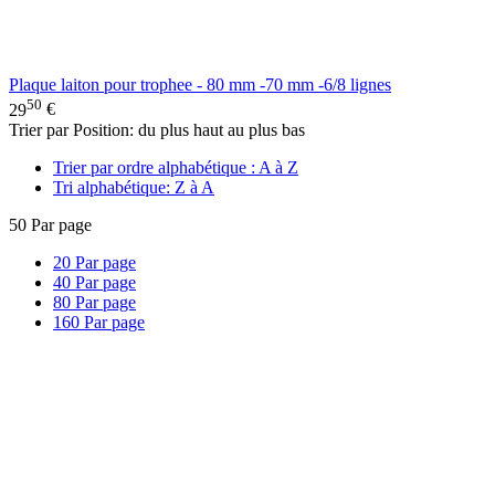
Plaque laiton pour trophee - 80 mm -70 mm -6/8 lignes
50
29
€
Trier par Position: du plus haut au plus bas
Trier par ordre alphabétique : A à Z
Tri alphabétique: Z à A
50
Par page
20
Par page
40
Par page
80
Par page
160
Par page