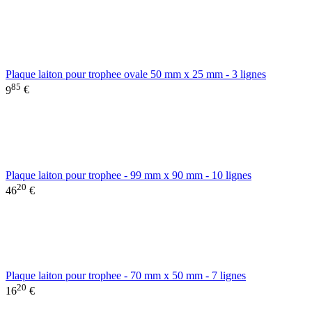
Plaque laiton pour trophee ovale 50 mm x 25 mm - 3 lignes
85
9
€
Plaque laiton pour trophee - 99 mm x 90 mm - 10 lignes
20
46
€
Plaque laiton pour trophee - 70 mm x 50 mm - 7 lignes
20
16
€