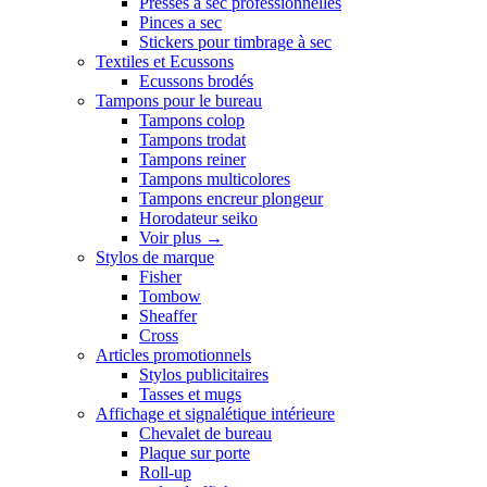
Presses a sec professionnelles
Pinces a sec
Stickers pour timbrage à sec
Textiles et Ecussons
Ecussons brodés
Tampons pour le bureau
Tampons colop
Tampons trodat
Tampons reiner
Tampons multicolores
Tampons encreur plongeur
Horodateur seiko
Voir plus
→
Stylos de marque
Fisher
Tombow
Sheaffer
Cross
Articles promotionnels
Stylos publicitaires
Tasses et mugs
Affichage et signalétique intérieure
Chevalet de bureau
Plaque sur porte
Roll-up