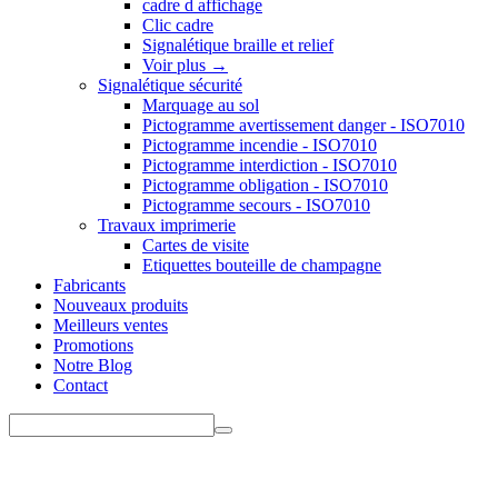
cadre d affichage
Clic cadre
Signalétique braille et relief
Voir plus
→
Signalétique sécurité
Marquage au sol
Pictogramme avertissement danger - ISO7010
Pictogramme incendie - ISO7010
Pictogramme interdiction - ISO7010
Pictogramme obligation - ISO7010
Pictogramme secours - ISO7010
Travaux imprimerie
Cartes de visite
Etiquettes bouteille de champagne
Fabricants
Nouveaux produits
Meilleurs ventes
Promotions
Notre Blog
Contact