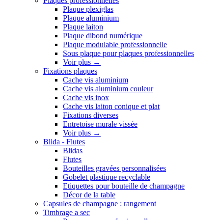
Plaques professionnelles
Plaque plexiglas
Plaque aluminium
Plaque laiton
Plaque dibond numérique
Plaque modulable professionnelle
Sous plaque pour plaques professionnelles
Voir plus
→
Fixations plaques
Cache vis aluminium
Cache vis aluminium couleur
Cache vis inox
Cache vis laiton conique et plat
Fixations diverses
Entretoise murale vissée
Voir plus
→
Blida - Flutes
Blidas
Flutes
Bouteilles gravées personnalisées
Gobelet plastique recyclable
Etiquettes pour bouteille de champagne
Décor de la table
Capsules de champagne : rangement
Timbrage a sec