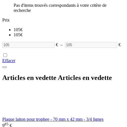
Pas d'items trouvés correspondants à votre critère de
recherche
Prix
105
€
105
€
€
–
€
Effacer
Articles en vedette
Articles en vedette
Plaque laiton pour trophee - 70 mm x 42 mm - 3/4 lignes
85
9
€