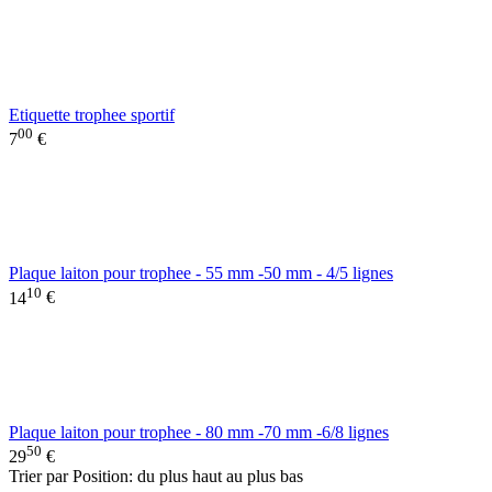
Etiquette trophee sportif
00
7
€
Plaque laiton pour trophee - 55 mm -50 mm - 4/5 lignes
10
14
€
Plaque laiton pour trophee - 80 mm -70 mm -6/8 lignes
50
29
€
Trier par Position: du plus haut au plus bas