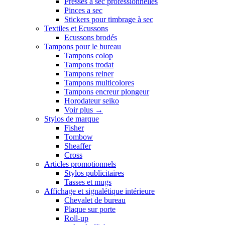
Presses a sec professionnelles
Pinces a sec
Stickers pour timbrage à sec
Textiles et Ecussons
Ecussons brodés
Tampons pour le bureau
Tampons colop
Tampons trodat
Tampons reiner
Tampons multicolores
Tampons encreur plongeur
Horodateur seiko
Voir plus
→
Stylos de marque
Fisher
Tombow
Sheaffer
Cross
Articles promotionnels
Stylos publicitaires
Tasses et mugs
Affichage et signalétique intérieure
Chevalet de bureau
Plaque sur porte
Roll-up