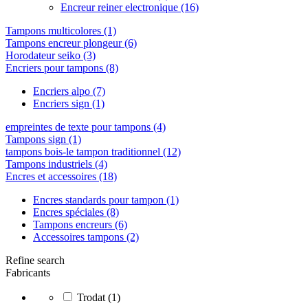
Encreur reiner electronique
(16)
Tampons multicolores
(1)
Tampons encreur plongeur
(6)
Horodateur seiko
(3)
Encriers pour tampons
(8)
Encriers alpo
(7)
Encriers sign
(1)
empreintes de texte pour tampons
(4)
Tampons sign
(1)
tampons bois-le tampon traditionnel
(12)
Tampons industriels
(4)
Encres et accessoires
(18)
Encres standards pour tampon
(1)
Encres spéciales
(8)
Tampons encreurs
(6)
Accessoires tampons
(2)
Refine search
Fabricants
Trodat
(1)