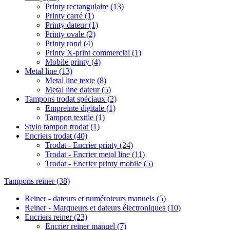
Printy rectangulaire
(13)
Printy carré
(1)
Printy dateur
(1)
Printy ovale
(2)
Printy rond
(4)
Printy X-print commercial
(1)
Mobile printy
(4)
Metal line
(13)
Metal line texte
(8)
Metal line dateur
(5)
Tampons trodat spéciaux
(2)
Empreinte digitale
(1)
Tampon textile
(1)
Stylo tampon trodat
(1)
Encriers trodat
(40)
Trodat - Encrier printy
(24)
Trodat - Encrier metal line
(11)
Trodat - Encrier printy mobile
(5)
Tampons reiner
(38)
Reiner - dateurs et numéroteurs manuels
(5)
Reiner - Marqueurs et dateurs électroniques
(10)
Encriers reiner
(23)
Encrier reiner manuel
(7)