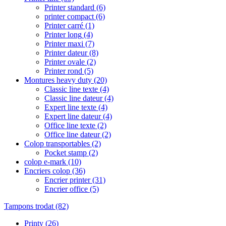
Printer standard
(6)
printer compact
(6)
Printer carré
(1)
Printer long
(4)
Printer maxi
(7)
Printer dateur
(8)
Printer ovale
(2)
Printer rond
(5)
Montures heavy duty
(20)
Classic line texte
(4)
Classic line dateur
(4)
Expert line texte
(4)
Expert line dateur
(4)
Office line texte
(2)
Office line dateur
(2)
Colop transportables
(2)
Pocket stamp
(2)
colop e-mark
(10)
Encriers colop
(36)
Encrier printer
(31)
Encrier office
(5)
Tampons trodat
(82)
Printy
(26)