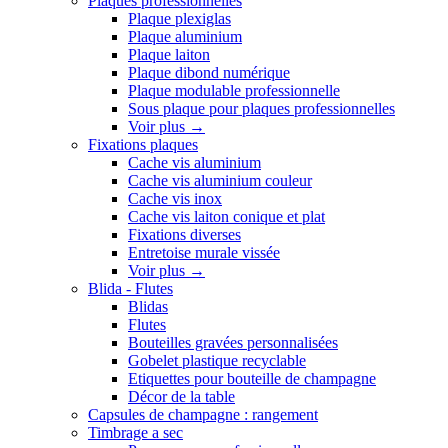
Plaques professionnelles
Plaque plexiglas
Plaque aluminium
Plaque laiton
Plaque dibond numérique
Plaque modulable professionnelle
Sous plaque pour plaques professionnelles
Voir plus
→
Fixations plaques
Cache vis aluminium
Cache vis aluminium couleur
Cache vis inox
Cache vis laiton conique et plat
Fixations diverses
Entretoise murale vissée
Voir plus
→
Blida - Flutes
Blidas
Flutes
Bouteilles gravées personnalisées
Gobelet plastique recyclable
Etiquettes pour bouteille de champagne
Décor de la table
Capsules de champagne : rangement
Timbrage a sec