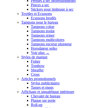
Presses a sec professionnelles
Pinces a sec
Stickers pour timbrage à sec
Textiles et Ecussons
Ecussons brodés
Tampons pour le bureau
Tampons colop
Tampons trodat
Tampons reiner
Tampons multicolores
Tampons encreur plongeur
Horodateur seiko
Voir plus
→
Stylos de marque
Fisher
Tombow
Sheaffer
Cross
Articles promotionnels
Stylos publicitaires
Tasses et mugs
Affichage et signalétique intérieure
Chevalet de bureau
Plaque sur porte
Roll-up