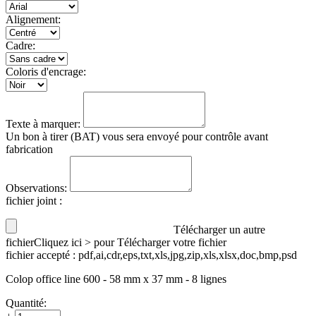
Alignement:
Cadre:
Coloris d'encrage:
Texte à marquer:
Un bon à tirer (BAT) vous sera envoyé pour contrôle avant
fabrication
Observations:
fichier joint
:
Télécharger un autre
fichier
Cliquez ici > pour Télécharger votre fichier
fichier accepté : pdf,ai,cdr,eps,txt,xls,jpg,zip,xls,xlsx,doc,bmp,psd
Colop office line 600 - 58 mm x 37 mm - 8 lignes
Quantité: