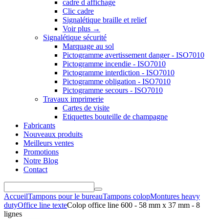
cadre d affichage
Clic cadre
Signalétique braille et relief
Voir plus
→
Signalétique sécurité
Marquage au sol
Pictogramme avertissement danger - ISO7010
Pictogramme incendie - ISO7010
Pictogramme interdiction - ISO7010
Pictogramme obligation - ISO7010
Pictogramme secours - ISO7010
Travaux imprimerie
Cartes de visite
Etiquettes bouteille de champagne
Fabricants
Nouveaux produits
Meilleurs ventes
Promotions
Notre Blog
Contact
Accueil
Tampons pour le bureau
Tampons colop
Montures heavy
duty
Office line texte
Colop office line 600 - 58 mm x 37 mm - 8
lignes