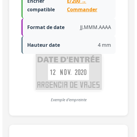
Encrier
E/200 →
compatible
Commander
Format de date
JJ.MMM.AAAA
Hauteur date
4 mm
Exemple d'empreinte