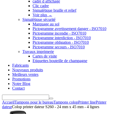
cadre d affichage
Clic cadre
Signalétique braille et relief
Voir plus
→
Signalétique sécurité
Marquage au sol
Pictogramme avertissement danger - ISO7010
Pictogramme incendie - ISO7010
Pictogramme interdiction - ISO7010
Pictogramme obligation - ISO7010
Pictogramme secours - ISO7010
Travaux imprimerie
Cartes de visite
Etiquettes bouteille de champagne
Fabricants
Nouveaux produits
Meilleurs ventes
Promotions
Notre Blog
Contact
Accueil
Tampons pour le bureau
Tampons colop
Printer line
Printer
dateur
Colop printer dateur S260 - 24 mm x 45 mm - 4 lignes