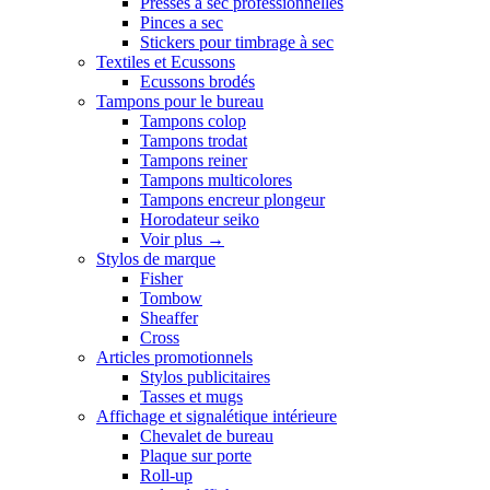
Presses a sec professionnelles
Pinces a sec
Stickers pour timbrage à sec
Textiles et Ecussons
Ecussons brodés
Tampons pour le bureau
Tampons colop
Tampons trodat
Tampons reiner
Tampons multicolores
Tampons encreur plongeur
Horodateur seiko
Voir plus
→
Stylos de marque
Fisher
Tombow
Sheaffer
Cross
Articles promotionnels
Stylos publicitaires
Tasses et mugs
Affichage et signalétique intérieure
Chevalet de bureau
Plaque sur porte
Roll-up