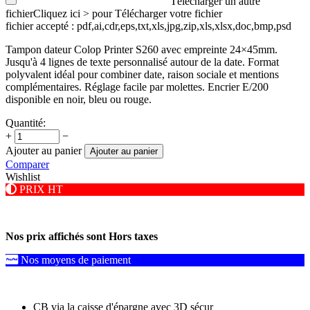
Télécharger un autre
fichier
Cliquez ici > pour Télécharger votre fichier
fichier accepté : pdf,ai,cdr,eps,txt,xls,jpg,zip,xls,xlsx,doc,bmp,psd
Tampon dateur Colop Printer S260 avec empreinte 24×45mm.
Jusqu'à 4 lignes de texte personnalisé autour de la date. Format
polyvalent idéal pour combiner date, raison sociale et mentions
complémentaires. Réglage facile par molettes. Encrier E/200
disponible en noir, bleu ou rouge.
Quantité:
+
−
Ajouter au panier
Ajouter au panier
Comparer
Wishlist
PRIX HT
Nos prix affichés sont Hors taxes
Nos moyens de paiement
CB via la caisse d'épargne avec 3D sécur