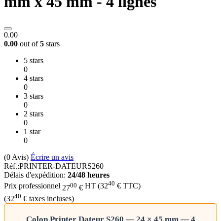
mm x 45 mm - 4 lignes
0.00
0.00
out of
5
stars
5 stars
0
4 stars
0
3 stars
0
2 stars
0
1 star
0
(0
Avis
)
Écrire un avis
Réf.:
PRINTER-DATEURS260
Délais d'expédition:
24/48 heures
40
00
Prix professionnel
HT
(
32
€
TTC)
27
€
40
(
32
€
taxes incluses)
Colop Printer Dateur S260 — 24 × 45 mm — 4