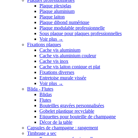
Plaques professionnelles
Plaque plexiglas
Plaque aluminium
Plaque laiton
Plaque dibond numérique
Plaque modulable professionnelle
Sous plaque pour plaques professionnelles
Voir plus
→
Fixations plaques
Cache vis aluminium
Cache vis aluminium couleur
Cache vis inox
Cache vis laiton conique et plat
Fixations diverses
Entretoise murale vissée
Voir plus
→
Blida - Flutes
Blidas
Flutes
Bouteilles gravées personnalisées
Gobelet plastique recyclable
Etiquettes pour bouteille de champagne
Décor de la table
Capsules de champagne : rangement
Timbrage a sec