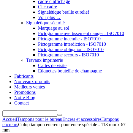
cadre d affichage
Clic cadre
Signalétique braille et relief
Voir plus
→
Signalétique sécurité
Marquage au sol
Pictogramme avertissement danger - ISO7010
Pictogramme incendie - ISO7010
Pictogramme interdiction - ISO7010
Pictogramme obligation - ISO7010
Pictogramme secours - ISO7010
Travaux imprimerie
Cartes de visite
Etiquettes bouteille de champagne
Fabricants
Nouveaux produits
Meilleurs ventes
Promotions
Notre Blog
Contact
Accueil
Tampons pour le bureau
Encres et accessoires
Tampons
encreurs
Colop tampon encreur pour encre spéciale - 118 mm x 67
mm