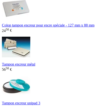
Colop tampon encreur pour encre spéciale - 127 mm x 88 mm
50
24
€
Tampon encreur métal
50
56
€
Tampon encreur unipad 3