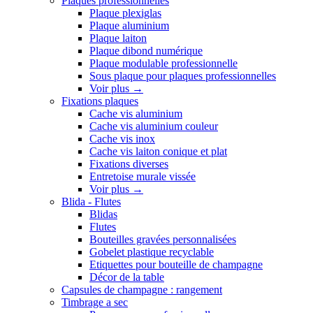
Plaques professionnelles
Plaque plexiglas
Plaque aluminium
Plaque laiton
Plaque dibond numérique
Plaque modulable professionnelle
Sous plaque pour plaques professionnelles
Voir plus
→
Fixations plaques
Cache vis aluminium
Cache vis aluminium couleur
Cache vis inox
Cache vis laiton conique et plat
Fixations diverses
Entretoise murale vissée
Voir plus
→
Blida - Flutes
Blidas
Flutes
Bouteilles gravées personnalisées
Gobelet plastique recyclable
Etiquettes pour bouteille de champagne
Décor de la table
Capsules de champagne : rangement
Timbrage a sec