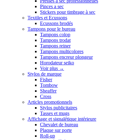
Presses a sec professionnelles
Pinces a sec
Stickers pour timbrage à sec
Textiles et Ecussons
Ecussons brodés
Tampons pour le bureau
Tampons colop
Tampons trodat
Tampons reiner
Tampons multicolores
Tampons encreur plongeur
Horodateur seiko
Voir plus
→
Stylos de marque
Fisher
Tombow
Sheaffer
Cross
Articles promotionnels
Stylos publicitaires
Tasses et mugs
Affichage et signalétique intérieure
Chevalet de bureau
Plaque sur porte
Roll-up