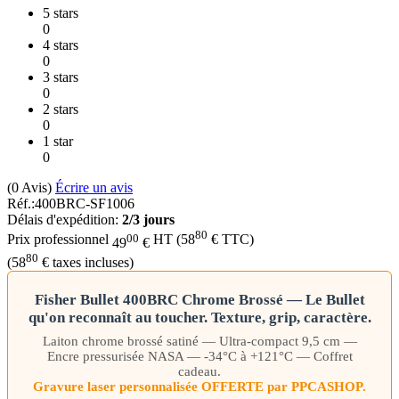
5 stars
0
4 stars
0
3 stars
0
2 stars
0
1 star
0
(0
Avis
)
Écrire un avis
Réf.:
400BRC-SF1006
Délais d'expédition:
2/3 jours
80
00
Prix professionnel
HT
(
58
€
TTC)
49
€
80
(
58
€
taxes incluses)
Fisher Bullet 400BRC Chrome Brossé — Le Bullet
qu'on reconnaît au toucher. Texture, grip, caractère.
Laiton chrome brossé satiné — Ultra-compact 9,5 cm —
Encre pressurisée NASA — -34°C à +121°C — Coffret
cadeau.
Gravure laser personnalisée OFFERTE par PPCASHOP.