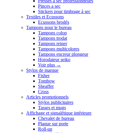
Presses a sec professionnelles
Pinces a sec
Stickers pour timbrage à sec
Textiles et Ecussons
Ecussons brodés
Tampons pour le bureau
Tampons colop
Tampons trodat
Tampons reiner
Tampons multicolores
Tampons encreur plongeur
Horodateur seiko
Voir plus
→
Stylos de marque
Fisher
Tombow
Sheaffer
Cross
Articles promotionnels
Stylos publicitaires
Tasses et mugs
Affichage et signalétique intérieure
Chevalet de bureau
Plaque sur porte
Roll-up