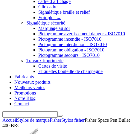
cadre d affichage
Clic cadre
Signalétique braille et relief
Voir plus
→
Signalétique sécurité
Marquage au sol
Pictogramme avertissement danger - ISO7010
Pictogramme incendie - ISO7010
Pictogramme interdiction - ISO7010
Pictogramme obligation - ISO7010
Pictogramme secours - ISO7010
Travaux imprimerie
Cartes de visite
Etiquettes bouteille de champagne
Fabricants
Nouveaux produits
Meilleurs ventes
Promotions
Notre Blog
Contact
Accueil
Stylos de marque
Fisher
Stylos fisher
Fisher Space Pen Bullet
400 BRC