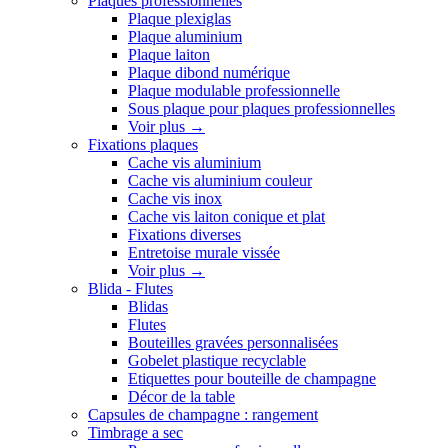
Plaques professionnelles
Plaque plexiglas
Plaque aluminium
Plaque laiton
Plaque dibond numérique
Plaque modulable professionnelle
Sous plaque pour plaques professionnelles
Voir plus
→
Fixations plaques
Cache vis aluminium
Cache vis aluminium couleur
Cache vis inox
Cache vis laiton conique et plat
Fixations diverses
Entretoise murale vissée
Voir plus
→
Blida - Flutes
Blidas
Flutes
Bouteilles gravées personnalisées
Gobelet plastique recyclable
Etiquettes pour bouteille de champagne
Décor de la table
Capsules de champagne : rangement
Timbrage a sec