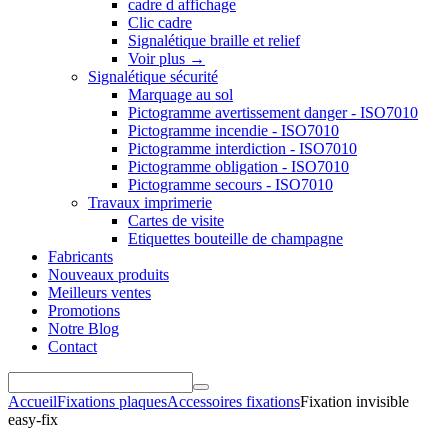
cadre d affichage
Clic cadre
Signalétique braille et relief
Voir plus
→
Signalétique sécurité
Marquage au sol
Pictogramme avertissement danger - ISO7010
Pictogramme incendie - ISO7010
Pictogramme interdiction - ISO7010
Pictogramme obligation - ISO7010
Pictogramme secours - ISO7010
Travaux imprimerie
Cartes de visite
Etiquettes bouteille de champagne
Fabricants
Nouveaux produits
Meilleurs ventes
Promotions
Notre Blog
Contact
Accueil
Fixations plaques
Accessoires fixations
Fixation invisible
easy-fix