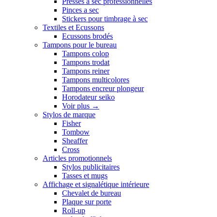
Presses a sec professionnelles
Pinces a sec
Stickers pour timbrage à sec
Textiles et Ecussons
Ecussons brodés
Tampons pour le bureau
Tampons colop
Tampons trodat
Tampons reiner
Tampons multicolores
Tampons encreur plongeur
Horodateur seiko
Voir plus
→
Stylos de marque
Fisher
Tombow
Sheaffer
Cross
Articles promotionnels
Stylos publicitaires
Tasses et mugs
Affichage et signalétique intérieure
Chevalet de bureau
Plaque sur porte
Roll-up