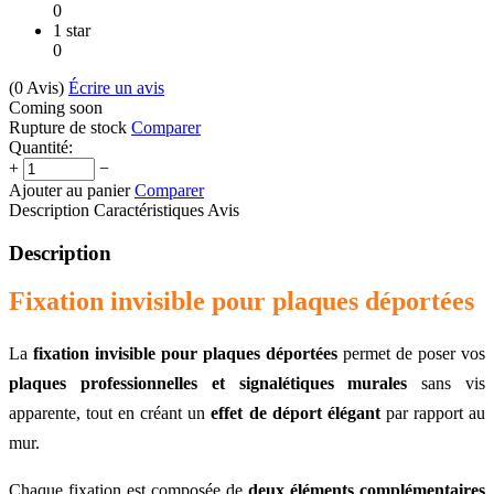
0
1 star
0
(0
Avis
)
Écrire un avis
Coming soon
Rupture de stock
Comparer
Quantité:
+
−
Ajouter au panier
Comparer
Description
Caractéristiques
Avis
Description
Fixation invisible pour plaques déportées
La
fixation invisible pour plaques déportées
permet de poser vos
plaques professionnelles et signalétiques murales
sans vis
apparente, tout en créant un
effet de déport élégant
par rapport au
mur.
Chaque fixation est composée de
deux éléments complémentaires