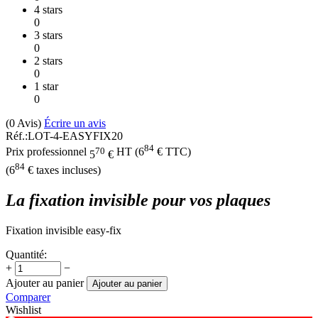
4 stars
0
3 stars
0
2 stars
0
1 star
0
(0
Avis
)
Écrire un avis
Réf.:
LOT-4-EASYFIX20
84
70
Prix professionnel
HT
(
6
€
TTC)
5
€
84
(
6
€
taxes incluses)
La fixation invisible pour vos plaques
Fixation invisible easy-fix
Quantité:
+
−
Ajouter au panier
Ajouter au panier
Comparer
Wishlist