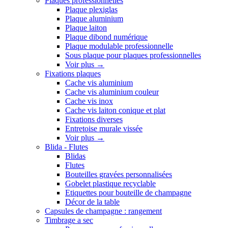
Plaques professionnelles
Plaque plexiglas
Plaque aluminium
Plaque laiton
Plaque dibond numérique
Plaque modulable professionnelle
Sous plaque pour plaques professionnelles
Voir plus
→
Fixations plaques
Cache vis aluminium
Cache vis aluminium couleur
Cache vis inox
Cache vis laiton conique et plat
Fixations diverses
Entretoise murale vissée
Voir plus
→
Blida - Flutes
Blidas
Flutes
Bouteilles gravées personnalisées
Gobelet plastique recyclable
Etiquettes pour bouteille de champagne
Décor de la table
Capsules de champagne : rangement
Timbrage a sec