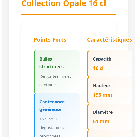
Collection Opale 16 cl
Points Forts
Caractéristiques
Bulles
Capacité
structurées
16 cl
Remontée fine et
continue
Hauteur
193 mm
Contenance
généreuse
Diamètre
16 cl pour
61 mm
dégustations
prolongées