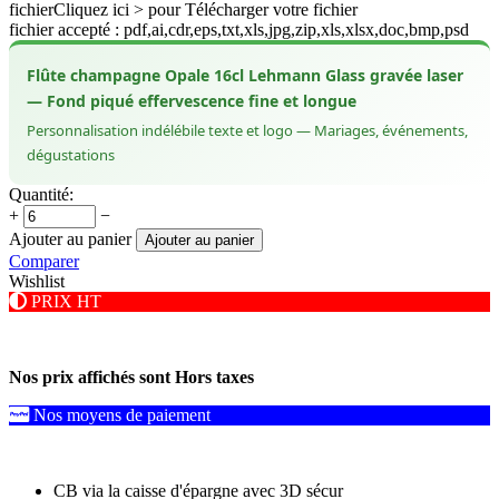
fichier
Cliquez ici > pour Télécharger votre fichier
fichier accepté : pdf,ai,cdr,eps,txt,xls,jpg,zip,xls,xlsx,doc,bmp,psd
Flûte champagne Opale 16cl Lehmann Glass gravée laser
— Fond piqué effervescence fine et longue
Personnalisation indélébile texte et logo — Mariages, événements,
dégustations
Quantité:
+
−
Ajouter au panier
Ajouter au panier
Comparer
Wishlist
PRIX HT
Nos prix affichés sont Hors taxes
Nos moyens de paiement
CB via la caisse d'épargne avec 3D sécur