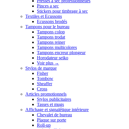
Presses a sec professionnelles
Pinces a sec
Stickers pour timbrage à sec
Textiles et Ecussons
Ecussons brodés
Tampons pour le bureau
Tampons colop
Tampons trodat
Tampons reiner
Tampons multicolores
Tampons encreur plongeur
Horodateur seiko
Voir plus
→
Stylos de marque
Fisher
Tombow
Sheaffer
Cross
Articles promotionnels
Stylos publicitaires
Tasses et mugs
Affichage et signalétique intérieure
Chevalet de bureau
Plaque sur porte
Roll-up