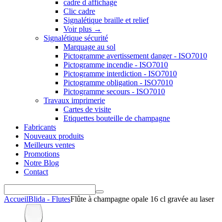
cadre d affichage
Clic cadre
Signalétique braille et relief
Voir plus
→
Signalétique sécurité
Marquage au sol
Pictogramme avertissement danger - ISO7010
Pictogramme incendie - ISO7010
Pictogramme interdiction - ISO7010
Pictogramme obligation - ISO7010
Pictogramme secours - ISO7010
Travaux imprimerie
Cartes de visite
Etiquettes bouteille de champagne
Fabricants
Nouveaux produits
Meilleurs ventes
Promotions
Notre Blog
Contact
Accueil
Blida - Flutes
Flûte à champagne opale 16 cl gravée au laser