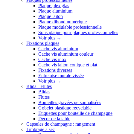
Plaques professionnelles
Plaque plexiglas
Plaque aluminium
Plaque laiton
Plaque dibond numérique
Plaque modulable professionnelle
Sous plaque pour plaques professionnelles
Voir plus
→
Fixations plaques
Cache vis aluminium
Cache vis aluminium couleur
Cache vis inox
Cache vis laiton conique et plat
Fixations diverses
Entretoise murale vissée
Voir plus
→
Blida - Flutes
Blidas
Flutes
Bouteilles gravées personnalisées
Gobelet plastique recyclable
Etiquettes pour bouteille de champagne
Décor de la table
Capsules de champagne : rangement
Timbrage a sec