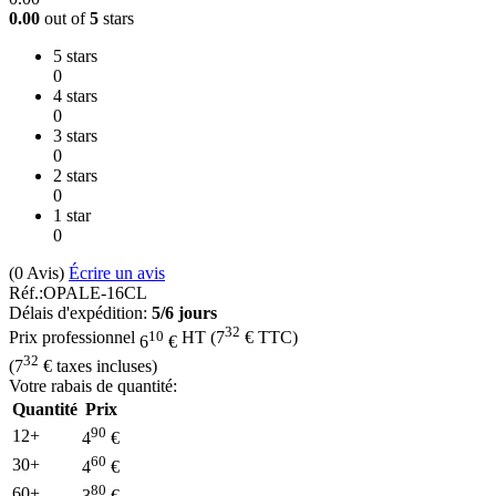
0.00
out of
5
stars
5 stars
0
4 stars
0
3 stars
0
2 stars
0
1 star
0
(0
Avis
)
Écrire un avis
Réf.:
OPALE-16CL
Délais d'expédition:
5/6 jours
32
10
Prix professionnel
HT
(
7
€
TTC)
6
€
32
(
7
€
taxes incluses)
Votre rabais de quantité:
Quantité
Prix
90
12+
4
€
60
30+
4
€
80
60+
3
€