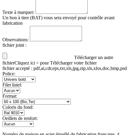
Texte à marquer:
Un bon à tirer (BAT) vous sera envoyé pour contrôle avant
fabrication
Observations:
fichier joint
:
Télécharger un autre
fichier
Cliquez ici > pour Télécharger votre fichier
fichier accepté : pdf,ai,cdr,eps,txt,xls,jpg,zip,xls,xlsx,doc,bmp,psd
Police:
Filet listel:
Format:
Coloris du fond:
Oeillets de renfort:
Numéro de maison en acier émaillé de fabrication française. 4