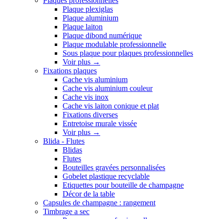
Plaques professionnelles
Plaque plexiglas
Plaque aluminium
Plaque laiton
Plaque dibond numérique
Plaque modulable professionnelle
Sous plaque pour plaques professionnelles
Voir plus
→
Fixations plaques
Cache vis aluminium
Cache vis aluminium couleur
Cache vis inox
Cache vis laiton conique et plat
Fixations diverses
Entretoise murale vissée
Voir plus
→
Blida - Flutes
Blidas
Flutes
Bouteilles gravées personnalisées
Gobelet plastique recyclable
Etiquettes pour bouteille de champagne
Décor de la table
Capsules de champagne : rangement
Timbrage a sec