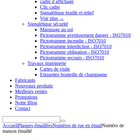
cadre d affichage
Clic cadre
Signalétique braille et relief
Voir plus
→
Signalétique sécurité
Marquage au sol
Pictogramme avertissement danger - ISO7010
Pictogramme incendie - ISO7010
Pictogramme interdiction - ISO7010
Pictogramme obligation - ISO7010
Pictogramme secours - ISO7010
Travaux imprimerie
Cartes de visite
Etiquettes bouteille de champagne
Fabricants
Nouveaux produits
Meilleurs ventes
Promotions
Notre Blog
Contact
Accueil
Plaques émaillées
Numéros de rue en émail
Numéro de
maison émaillé