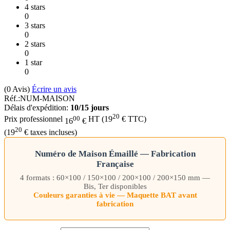
4 stars
0
3 stars
0
2 stars
0
1 star
0
(0
Avis
)
Écrire un avis
Réf.:
NUM-MAISON
Délais d'expédition:
10/15 jours
20
00
Prix professionnel
HT
(
19
€
TTC)
16
€
20
(
19
€
taxes incluses)
Numéro de Maison Émaillé — Fabrication
Française
4 formats : 60×100 / 150×100 / 200×100 / 200×150 mm —
Bis, Ter disponibles
Couleurs garanties à vie — Maquette BAT avant
fabrication