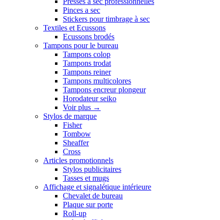
Presses a sec professionnelles
Pinces a sec
Stickers pour timbrage à sec
Textiles et Ecussons
Ecussons brodés
Tampons pour le bureau
Tampons colop
Tampons trodat
Tampons reiner
Tampons multicolores
Tampons encreur plongeur
Horodateur seiko
Voir plus
→
Stylos de marque
Fisher
Tombow
Sheaffer
Cross
Articles promotionnels
Stylos publicitaires
Tasses et mugs
Affichage et signalétique intérieure
Chevalet de bureau
Plaque sur porte
Roll-up