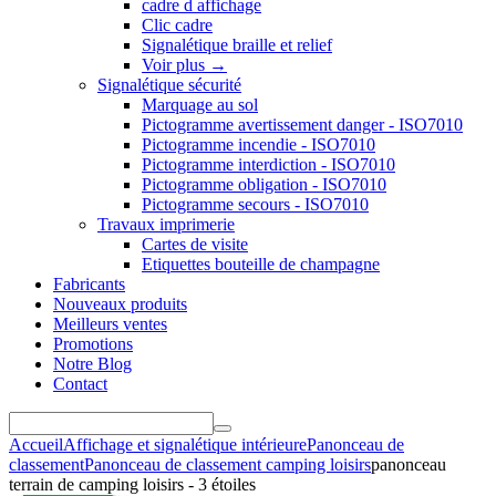
cadre d affichage
Clic cadre
Signalétique braille et relief
Voir plus
→
Signalétique sécurité
Marquage au sol
Pictogramme avertissement danger - ISO7010
Pictogramme incendie - ISO7010
Pictogramme interdiction - ISO7010
Pictogramme obligation - ISO7010
Pictogramme secours - ISO7010
Travaux imprimerie
Cartes de visite
Etiquettes bouteille de champagne
Fabricants
Nouveaux produits
Meilleurs ventes
Promotions
Notre Blog
Contact
Accueil
Affichage et signalétique intérieure
Panonceau de
classement
Panonceau de classement camping loisirs
panonceau
terrain de camping loisirs - 3 étoiles