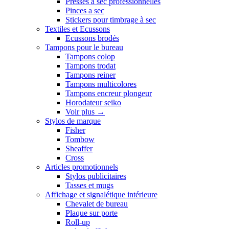
Presses a sec professionnelles
Pinces a sec
Stickers pour timbrage à sec
Textiles et Ecussons
Ecussons brodés
Tampons pour le bureau
Tampons colop
Tampons trodat
Tampons reiner
Tampons multicolores
Tampons encreur plongeur
Horodateur seiko
Voir plus
→
Stylos de marque
Fisher
Tombow
Sheaffer
Cross
Articles promotionnels
Stylos publicitaires
Tasses et mugs
Affichage et signalétique intérieure
Chevalet de bureau
Plaque sur porte
Roll-up