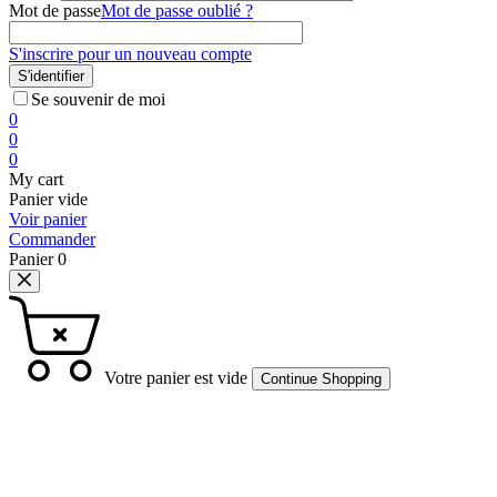
Mot de passe
Mot de passe oublié ?
S'inscrire pour un nouveau compte
S'identifier
Se souvenir de moi
0
0
0
My cart
Panier vide
Voir panier
Commander
Panier
0
Votre panier est vide
Continue Shopping