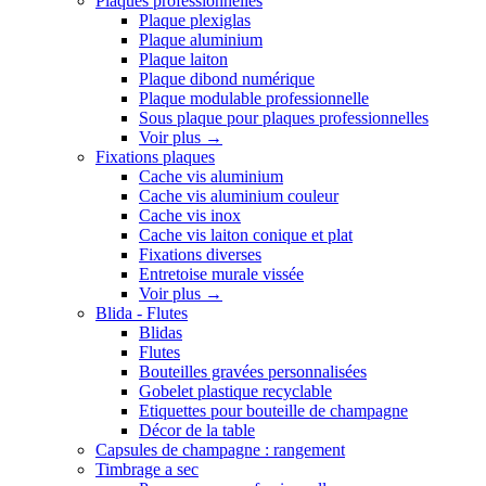
Plaques professionnelles
Plaque plexiglas
Plaque aluminium
Plaque laiton
Plaque dibond numérique
Plaque modulable professionnelle
Sous plaque pour plaques professionnelles
Voir plus
→
Fixations plaques
Cache vis aluminium
Cache vis aluminium couleur
Cache vis inox
Cache vis laiton conique et plat
Fixations diverses
Entretoise murale vissée
Voir plus
→
Blida - Flutes
Blidas
Flutes
Bouteilles gravées personnalisées
Gobelet plastique recyclable
Etiquettes pour bouteille de champagne
Décor de la table
Capsules de champagne : rangement
Timbrage a sec