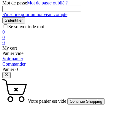
Mot de passe
Mot de passe oublié ?
S'inscrire pour un nouveau compte
S'identifier
Se souvenir de moi
0
0
0
My cart
Panier vide
Voir panier
Commander
Panier
0
Votre panier est vide
Continue Shopping