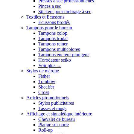
Presses a sec professionnelles
Pinces a sec
Stickers pour timbrage à sec
Textiles et Ecussons
Ecussons brodés
Tampons pour le bureau
Tampons colop
Tampons trodat
Tampons reiner
Tampons multicolores
Tampons encreur plongeur
Horodateur seiko
Voir plus
→
Stylos de marque
Fisher
Tombow
Sheaffer
Cross
Articles promotionnels
Stylos publicitaires
Tasses et mugs
Affichage et signalétique intérieure
Chevalet de bureau
Plaque sur porte
Roll-up