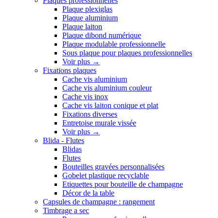
Plaques professionnelles
Plaque plexiglas
Plaque aluminium
Plaque laiton
Plaque dibond numérique
Plaque modulable professionnelle
Sous plaque pour plaques professionnelles
Voir plus
→
Fixations plaques
Cache vis aluminium
Cache vis aluminium couleur
Cache vis inox
Cache vis laiton conique et plat
Fixations diverses
Entretoise murale vissée
Voir plus
→
Blida - Flutes
Blidas
Flutes
Bouteilles gravées personnalisées
Gobelet plastique recyclable
Etiquettes pour bouteille de champagne
Décor de la table
Capsules de champagne : rangement
Timbrage a sec