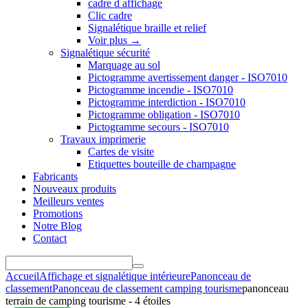
cadre d affichage
Clic cadre
Signalétique braille et relief
Voir plus
→
Signalétique sécurité
Marquage au sol
Pictogramme avertissement danger - ISO7010
Pictogramme incendie - ISO7010
Pictogramme interdiction - ISO7010
Pictogramme obligation - ISO7010
Pictogramme secours - ISO7010
Travaux imprimerie
Cartes de visite
Etiquettes bouteille de champagne
Fabricants
Nouveaux produits
Meilleurs ventes
Promotions
Notre Blog
Contact
Accueil
Affichage et signalétique intérieure
Panonceau de
classement
Panonceau de classement camping tourisme
panonceau
terrain de camping tourisme - 4 étoiles