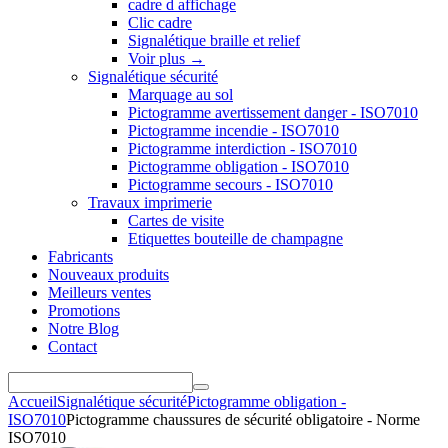
cadre d affichage
Clic cadre
Signalétique braille et relief
Voir plus
→
Signalétique sécurité
Marquage au sol
Pictogramme avertissement danger - ISO7010
Pictogramme incendie - ISO7010
Pictogramme interdiction - ISO7010
Pictogramme obligation - ISO7010
Pictogramme secours - ISO7010
Travaux imprimerie
Cartes de visite
Etiquettes bouteille de champagne
Fabricants
Nouveaux produits
Meilleurs ventes
Promotions
Notre Blog
Contact
Accueil
Signalétique sécurité
Pictogramme obligation -
ISO7010
Pictogramme chaussures de sécurité obligatoire - Norme
ISO7010