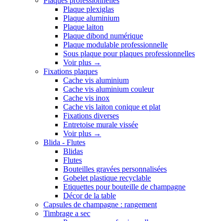
Plaques professionnelles
Plaque plexiglas
Plaque aluminium
Plaque laiton
Plaque dibond numérique
Plaque modulable professionnelle
Sous plaque pour plaques professionnelles
Voir plus
→
Fixations plaques
Cache vis aluminium
Cache vis aluminium couleur
Cache vis inox
Cache vis laiton conique et plat
Fixations diverses
Entretoise murale vissée
Voir plus
→
Blida - Flutes
Blidas
Flutes
Bouteilles gravées personnalisées
Gobelet plastique recyclable
Etiquettes pour bouteille de champagne
Décor de la table
Capsules de champagne : rangement
Timbrage a sec