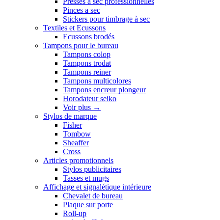
Presses a sec professionnelles
Pinces a sec
Stickers pour timbrage à sec
Textiles et Ecussons
Ecussons brodés
Tampons pour le bureau
Tampons colop
Tampons trodat
Tampons reiner
Tampons multicolores
Tampons encreur plongeur
Horodateur seiko
Voir plus
→
Stylos de marque
Fisher
Tombow
Sheaffer
Cross
Articles promotionnels
Stylos publicitaires
Tasses et mugs
Affichage et signalétique intérieure
Chevalet de bureau
Plaque sur porte
Roll-up