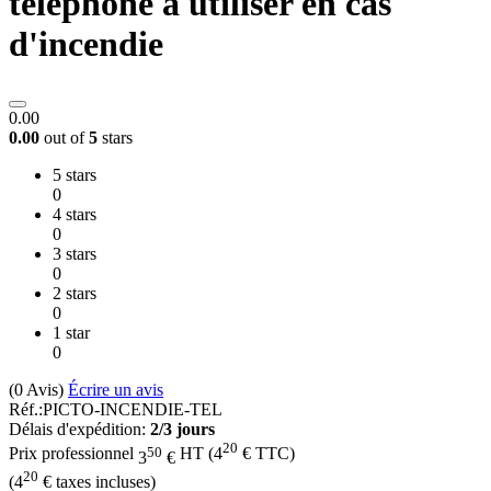
téléphone à utiliser en cas
d'incendie
0.00
0.00
out of
5
stars
5 stars
0
4 stars
0
3 stars
0
2 stars
0
1 star
0
(0
Avis
)
Écrire un avis
Réf.:
PICTO-INCENDIE-TEL
Délais d'expédition:
2/3 jours
20
50
Prix professionnel
HT
(
4
€
TTC)
3
€
20
(
4
€
taxes incluses)