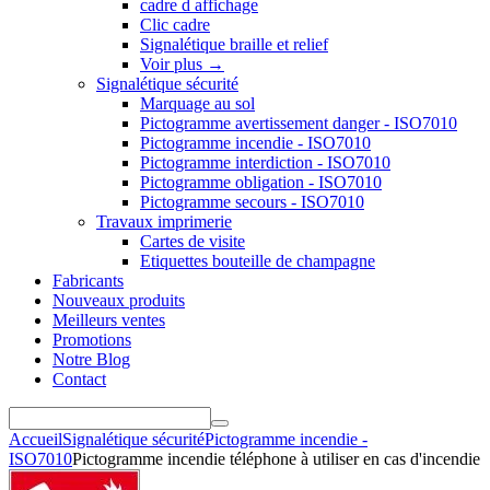
cadre d affichage
Clic cadre
Signalétique braille et relief
Voir plus
→
Signalétique sécurité
Marquage au sol
Pictogramme avertissement danger - ISO7010
Pictogramme incendie - ISO7010
Pictogramme interdiction - ISO7010
Pictogramme obligation - ISO7010
Pictogramme secours - ISO7010
Travaux imprimerie
Cartes de visite
Etiquettes bouteille de champagne
Fabricants
Nouveaux produits
Meilleurs ventes
Promotions
Notre Blog
Contact
Accueil
Signalétique sécurité
Pictogramme incendie -
ISO7010
Pictogramme incendie téléphone à utiliser en cas d'incendie