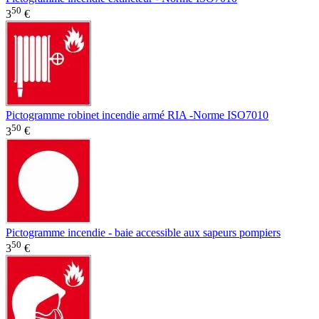
50
3
€
Pictogramme robinet incendie armé RIA -Norme ISO7010
50
3
€
Pictogramme incendie - baie accessible aux sapeurs pompiers
50
3
€