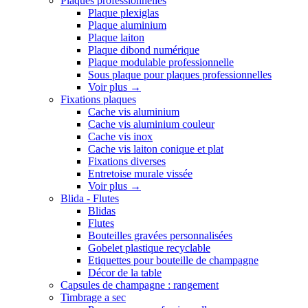
Plaques professionnelles
Plaque plexiglas
Plaque aluminium
Plaque laiton
Plaque dibond numérique
Plaque modulable professionnelle
Sous plaque pour plaques professionnelles
Voir plus
→
Fixations plaques
Cache vis aluminium
Cache vis aluminium couleur
Cache vis inox
Cache vis laiton conique et plat
Fixations diverses
Entretoise murale vissée
Voir plus
→
Blida - Flutes
Blidas
Flutes
Bouteilles gravées personnalisées
Gobelet plastique recyclable
Etiquettes pour bouteille de champagne
Décor de la table
Capsules de champagne : rangement
Timbrage a sec