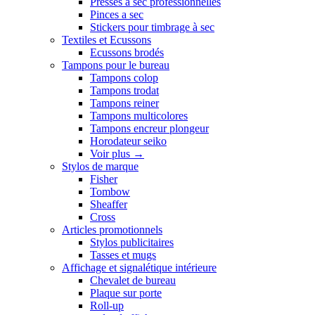
Presses a sec professionnelles
Pinces a sec
Stickers pour timbrage à sec
Textiles et Ecussons
Ecussons brodés
Tampons pour le bureau
Tampons colop
Tampons trodat
Tampons reiner
Tampons multicolores
Tampons encreur plongeur
Horodateur seiko
Voir plus
→
Stylos de marque
Fisher
Tombow
Sheaffer
Cross
Articles promotionnels
Stylos publicitaires
Tasses et mugs
Affichage et signalétique intérieure
Chevalet de bureau
Plaque sur porte
Roll-up