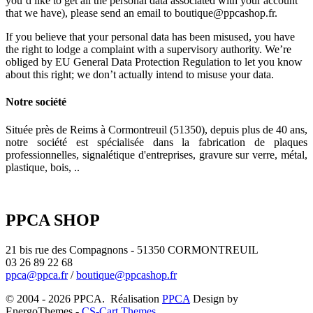
you’d like to get all the personal data associated with your account
that we have), please send an email to boutique@ppcashop.fr.
If you believe that your personal data has been misused, you have
the right to lodge a complaint with a supervisory authority. We’re
obliged by EU General Data Protection Regulation to let you know
about this right; we don’t actually intend to misuse your data.
Notre société
Située près de Reims à Cormontreuil (51350), depuis plus de 40 ans,
notre société est spécialisée dans la fabrication de plaques
professionnelles, signalétique d'entreprises, gravure sur verre, métal,
plastique, bois, ..
PPCA SHOP
21 bis rue des Compagnons - 51350 CORMONTREUIL
03 26 89 22 68
ppca@ppca.fr
/
boutique@ppcashop.fr
© 2004 - 2026 PPCA. Réalisation
PPCA
Design by
EnergoThemes -
CS-Cart Themes