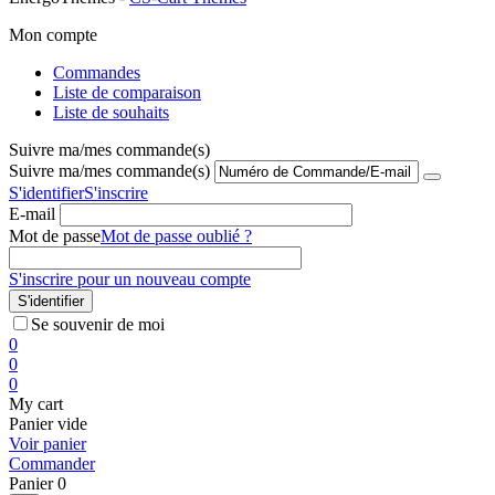
Mon compte
Commandes
Liste de comparaison
Liste de souhaits
Suivre ma/mes commande(s)
Suivre ma/mes commande(s)
S'identifier
S'inscrire
E-mail
Mot de passe
Mot de passe oublié ?
S'inscrire pour un nouveau compte
S'identifier
Se souvenir de moi
0
0
0
My cart
Panier vide
Voir panier
Commander
Panier
0