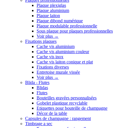
Plaques professionnelles
Plaque plexiglas
Plaque aluminium
Plaque laiton
Plaque dibond numérique
Plaque modulable professionnelle
Sous plaque pour plaques professionnelles
Voir plus
→
Fixations plaques
Cache vis aluminium
Cache vis aluminium couleur
Cache vis inox
Cache vis laiton conique et plat
Fixations diverses
Entretoise murale vissée
Voir plus
→
Blida - Flutes
Blidas
Flutes
Bouteilles gravées personnalisées
Gobelet plastique recyclable
Etiquettes pour bouteille de champagne
Décor de la table
Capsules de champagne : rangement
Timbrage a sec