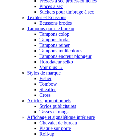
Presses a sec professionnelles
Pinces a sec
Stickers pour timbrage à sec
Textiles et Ecussons
Ecussons brodés
Tampons pour le bureau
Tampons colop
Tampons trodat
Tampons reiner
Tampons multicolores
Tampons encreur plongeur
Horodateur seiko
Voir plus
→
Stylos de marque
Fisher
Tombow
Sheaffer
Cross
Articles promotionnels
Stylos publicitaires
Tasses et mugs
Affichage et signalétique intérieure
Chevalet de bureau
Plaque sur porte
Roll-up