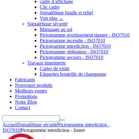
cadre d affichage
Clic cadre
Signalétique braille et relief
Voir plus
→
Signalétique sécurité
Marquage au sol
Pictogramme avertissement danger - ISO7010
Pictogramme incendie - ISO7010
Pictogramme interdiction - ISO7010
Pictogramme obligation - ISO7010
Pictogramme secours - ISO7010
Travaux imprimerie
Cartes de visite
Etiquettes bouteille de champagne
Fabricants
Nouveaux produits
Meilleurs ventes
Promotions
Notre Blog
Contact
Accueil
Signalétique sécurité
Pictogramme interdiction -
ISO7010
Pictogramme interdiction - fumer