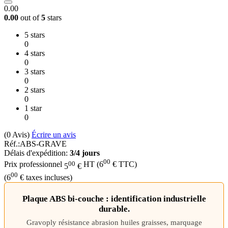
0.00
0.00
out of
5
stars
5 stars
0
4 stars
0
3 stars
0
2 stars
0
1 star
0
(0
Avis
)
Écrire un avis
Réf.:
ABS-GRAVE
Délais d'expédition:
3/4 jours
00
00
Prix professionnel
HT
(
6
€
TTC)
5
€
00
(
6
€
taxes incluses)
Plaque ABS bi-couche : identification industrielle
durable.
Gravoply résistance abrasion huiles graisses, marquage