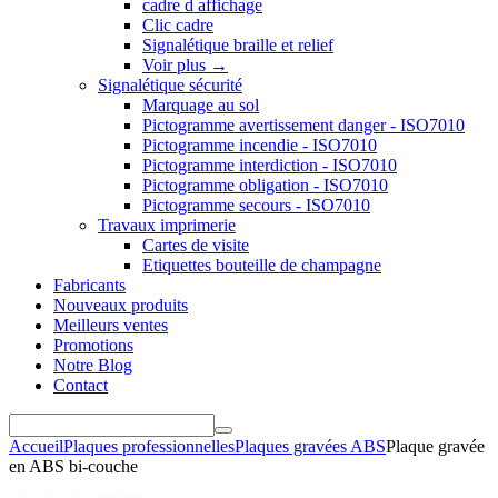
cadre d affichage
Clic cadre
Signalétique braille et relief
Voir plus
→
Signalétique sécurité
Marquage au sol
Pictogramme avertissement danger - ISO7010
Pictogramme incendie - ISO7010
Pictogramme interdiction - ISO7010
Pictogramme obligation - ISO7010
Pictogramme secours - ISO7010
Travaux imprimerie
Cartes de visite
Etiquettes bouteille de champagne
Fabricants
Nouveaux produits
Meilleurs ventes
Promotions
Notre Blog
Contact
Accueil
Plaques professionnelles
Plaques gravées ABS
Plaque gravée
en ABS bi-couche