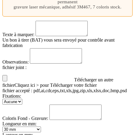
permanent
gravure laser mécanique, adhésif 3M467, 7 coloris stock.
Texte à marquer:
Un bon à tirer (BAT) vous sera envoyé pour contrôle avant
fabrication
Observations:
fichier joint
:
Télécharger un autre
fichier
Cliquez ici > pour Télécharger votre fichier
fichier accepté : pdf,ai,cdr,eps,txt,xls,jpg,zip,xls,xlsx,doc,bmp,psd
Fixations:
Coloris Fond - Gravure:
Longueur en mm:
Largeur en mm: