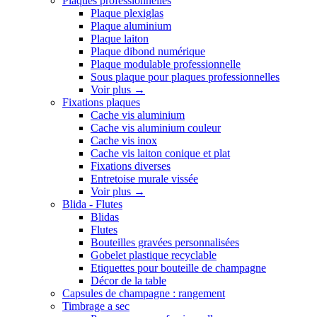
Plaques professionnelles
Plaque plexiglas
Plaque aluminium
Plaque laiton
Plaque dibond numérique
Plaque modulable professionnelle
Sous plaque pour plaques professionnelles
Voir plus
→
Fixations plaques
Cache vis aluminium
Cache vis aluminium couleur
Cache vis inox
Cache vis laiton conique et plat
Fixations diverses
Entretoise murale vissée
Voir plus
→
Blida - Flutes
Blidas
Flutes
Bouteilles gravées personnalisées
Gobelet plastique recyclable
Etiquettes pour bouteille de champagne
Décor de la table
Capsules de champagne : rangement
Timbrage a sec