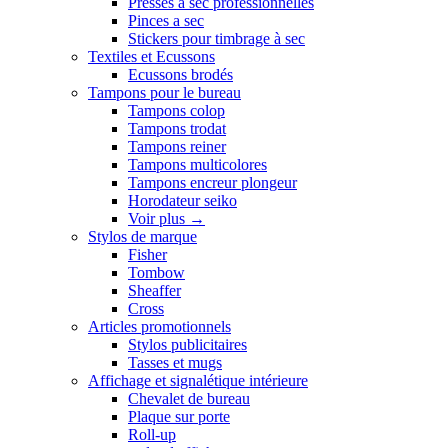
Presses a sec professionnelles
Pinces a sec
Stickers pour timbrage à sec
Textiles et Ecussons
Ecussons brodés
Tampons pour le bureau
Tampons colop
Tampons trodat
Tampons reiner
Tampons multicolores
Tampons encreur plongeur
Horodateur seiko
Voir plus
→
Stylos de marque
Fisher
Tombow
Sheaffer
Cross
Articles promotionnels
Stylos publicitaires
Tasses et mugs
Affichage et signalétique intérieure
Chevalet de bureau
Plaque sur porte
Roll-up