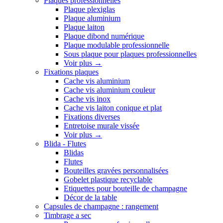
Plaques professionnelles
Plaque plexiglas
Plaque aluminium
Plaque laiton
Plaque dibond numérique
Plaque modulable professionnelle
Sous plaque pour plaques professionnelles
Voir plus
→
Fixations plaques
Cache vis aluminium
Cache vis aluminium couleur
Cache vis inox
Cache vis laiton conique et plat
Fixations diverses
Entretoise murale vissée
Voir plus
→
Blida - Flutes
Blidas
Flutes
Bouteilles gravées personnalisées
Gobelet plastique recyclable
Etiquettes pour bouteille de champagne
Décor de la table
Capsules de champagne : rangement
Timbrage a sec