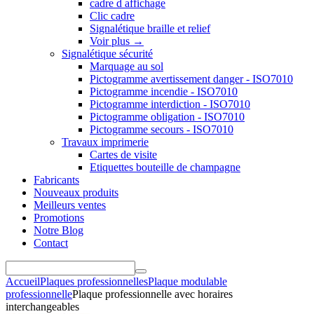
cadre d affichage
Clic cadre
Signalétique braille et relief
Voir plus
→
Signalétique sécurité
Marquage au sol
Pictogramme avertissement danger - ISO7010
Pictogramme incendie - ISO7010
Pictogramme interdiction - ISO7010
Pictogramme obligation - ISO7010
Pictogramme secours - ISO7010
Travaux imprimerie
Cartes de visite
Etiquettes bouteille de champagne
Fabricants
Nouveaux produits
Meilleurs ventes
Promotions
Notre Blog
Contact
Accueil
Plaques professionnelles
Plaque modulable
professionnelle
Plaque professionnelle avec horaires
interchangeables