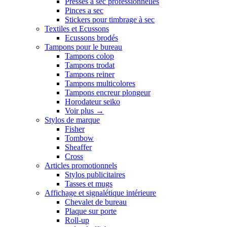
Presses a sec professionnelles
Pinces a sec
Stickers pour timbrage à sec
Textiles et Ecussons
Ecussons brodés
Tampons pour le bureau
Tampons colop
Tampons trodat
Tampons reiner
Tampons multicolores
Tampons encreur plongeur
Horodateur seiko
Voir plus
→
Stylos de marque
Fisher
Tombow
Sheaffer
Cross
Articles promotionnels
Stylos publicitaires
Tasses et mugs
Affichage et signalétique intérieure
Chevalet de bureau
Plaque sur porte
Roll-up