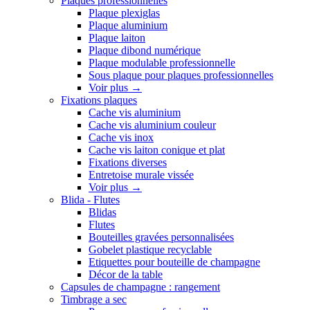
Plaques professionnelles
Plaque plexiglas
Plaque aluminium
Plaque laiton
Plaque dibond numérique
Plaque modulable professionnelle
Sous plaque pour plaques professionnelles
Voir plus
→
Fixations plaques
Cache vis aluminium
Cache vis aluminium couleur
Cache vis inox
Cache vis laiton conique et plat
Fixations diverses
Entretoise murale vissée
Voir plus
→
Blida - Flutes
Blidas
Flutes
Bouteilles gravées personnalisées
Gobelet plastique recyclable
Etiquettes pour bouteille de champagne
Décor de la table
Capsules de champagne : rangement
Timbrage a sec