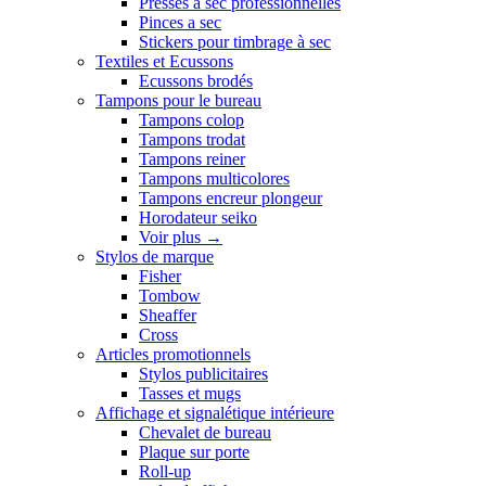
Presses a sec professionnelles
Pinces a sec
Stickers pour timbrage à sec
Textiles et Ecussons
Ecussons brodés
Tampons pour le bureau
Tampons colop
Tampons trodat
Tampons reiner
Tampons multicolores
Tampons encreur plongeur
Horodateur seiko
Voir plus
→
Stylos de marque
Fisher
Tombow
Sheaffer
Cross
Articles promotionnels
Stylos publicitaires
Tasses et mugs
Affichage et signalétique intérieure
Chevalet de bureau
Plaque sur porte
Roll-up