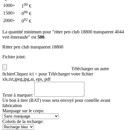
00
1000+
1
€
96
1500+
0
€
92
2000+
0
€
La quantité minimum pour "ritter pen club 18800 transparent 4044
vert émeraude" est
500
.
Ritter pen club transparent 18800
Fichier joint:
Télécharger un autre
fichier
Cliquez ici > pour Télécharger votre fichier
xls,txt,jpeg,jpg,ai, eps, pdf
Texte à marquer:
Un bon à tirer (BAT) vous sera envoyé pour contrôle avant
fabrication
Marquage sur le corps:
Coloris de la recharge: