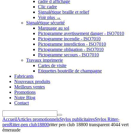
cadre d affichage
Clic cadre
Signalétique braille et relief
Voir plus
→
Signalétique sécurité
Marquage au sol
Pictogramme avertissement danger - ISO7010
Pictogramme incendie - ISO7010
Pictogramme interdiction - ISO7010
Pictogramme obligation - ISO7010
Pictogramme secours - ISO7010
Travaux imprimerie
Cartes de visite
Etiquettes bouteille de champagne
Fabricants
Nouveaux produits
Meilleurs ventes
Promotions
Notre Blog
Contact
Accueil
Articles promotionnels
Stylos publicitaires
Stylos Ritter-
pen
Ritter-pen club18800
ritter pen club 18800 transparent 4044 vert
émeraude