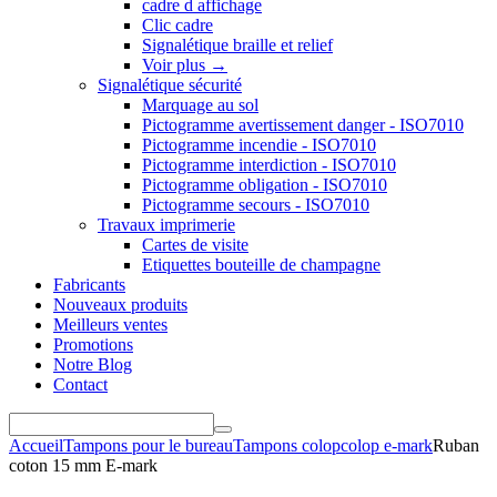
cadre d affichage
Clic cadre
Signalétique braille et relief
Voir plus
→
Signalétique sécurité
Marquage au sol
Pictogramme avertissement danger - ISO7010
Pictogramme incendie - ISO7010
Pictogramme interdiction - ISO7010
Pictogramme obligation - ISO7010
Pictogramme secours - ISO7010
Travaux imprimerie
Cartes de visite
Etiquettes bouteille de champagne
Fabricants
Nouveaux produits
Meilleurs ventes
Promotions
Notre Blog
Contact
Accueil
Tampons pour le bureau
Tampons colop
colop e-mark
Ruban
coton 15 mm E-mark