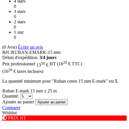
4 stars
0
3 stars
0
2 stars
0
1 star
0
(0
Avis
)
Écrire un avis
Réf.:
RUBAN-EMARK-15 mm
Délais d'expédition:
3/4 jours
20
50
Prix professionnel
HT
(
16
€
TTC)
13
€
20
(
16
€
taxes incluses)
La quantité minimum pour "Ruban coton 15 mm E-mark" est
5
.
Ruban E-mark 15 mm x 25 m
Quantité:
Ajouter au panier
Ajouter au panier
Comparer
Wishlist
PRIX HT