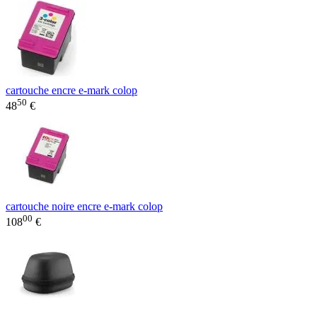
cartouche encre e-mark colop
50
48
€
cartouche noire encre e-mark colop
00
108
€