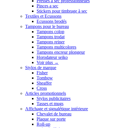
Presses a sec professionnelles
Pinces a sec
Stickers pour timbrage à sec
Textiles et Ecussons
Ecussons brodés
Tampons pour le bureau
Tampons colop
Tampons trodat
Tampons reiner
Tampons multicolores
Tampons encreur plongeur
Horodateur seiko
Voir plus
→
Stylos de marque
Fisher
Tombow
Sheaffer
Cross
Articles promotionnels
Stylos publicitaires
Tasses et mugs
Affichage et signalétique intérieure
Chevalet de bureau
Plaque sur porte
Roll-up