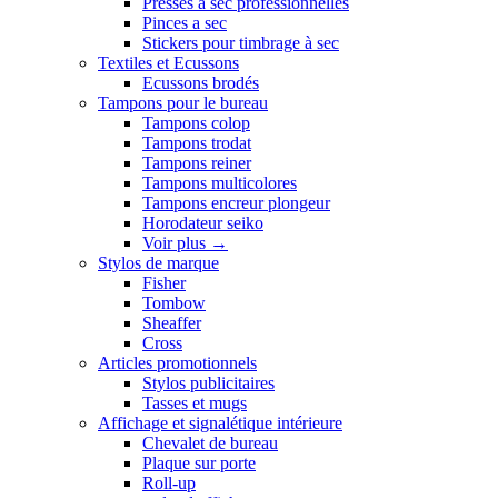
Presses a sec professionnelles
Pinces a sec
Stickers pour timbrage à sec
Textiles et Ecussons
Ecussons brodés
Tampons pour le bureau
Tampons colop
Tampons trodat
Tampons reiner
Tampons multicolores
Tampons encreur plongeur
Horodateur seiko
Voir plus
→
Stylos de marque
Fisher
Tombow
Sheaffer
Cross
Articles promotionnels
Stylos publicitaires
Tasses et mugs
Affichage et signalétique intérieure
Chevalet de bureau
Plaque sur porte
Roll-up