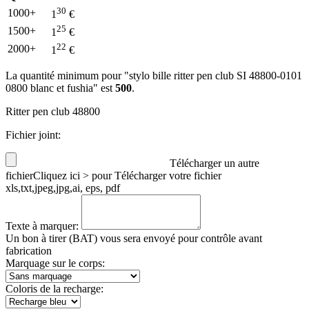
30
1000+
1
€
25
1500+
1
€
22
2000+
1
€
La quantité minimum pour "stylo bille ritter pen club SI 48800-0101
0800 blanc et fushia" est
500
.
Ritter pen club 48800
Fichier joint:
Télécharger un autre
fichier
Cliquez ici > pour Télécharger votre fichier
xls,txt,jpeg,jpg,ai, eps, pdf
Texte à marquer:
Un bon à tirer (BAT) vous sera envoyé pour contrôle avant
fabrication
Marquage sur le corps:
Coloris de la recharge: