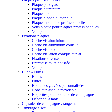
Plaques professionnelles
Plaque plexiglas
Plaque aluminium
Plaque laiton
Plaque dibond numérique
Plaque modulable professionnelle
Sous plaque pour plaques professionnelles
Voir plus
→
Fixations plaques
Cache vis aluminium
Cache vis aluminium couleur
Cache vis inox
Cache vis laiton conique et plat
Fixations diverses
Entretoise murale vissée
Voir plus
→
Blida - Flutes
Blidas
Flutes
Bouteilles gravées personnalisées
Gobelet plastique recyclable
Etiquettes pour bouteille de champagne
Décor de la table
Capsules de champagne : rangement
Timbrage a sec