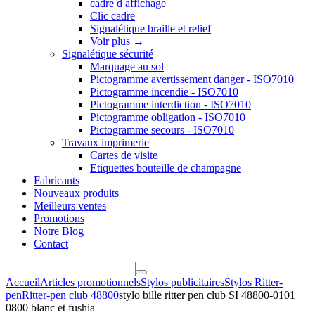
cadre d affichage
Clic cadre
Signalétique braille et relief
Voir plus
→
Signalétique sécurité
Marquage au sol
Pictogramme avertissement danger - ISO7010
Pictogramme incendie - ISO7010
Pictogramme interdiction - ISO7010
Pictogramme obligation - ISO7010
Pictogramme secours - ISO7010
Travaux imprimerie
Cartes de visite
Etiquettes bouteille de champagne
Fabricants
Nouveaux produits
Meilleurs ventes
Promotions
Notre Blog
Contact
Accueil
Articles promotionnels
Stylos publicitaires
Stylos Ritter-
pen
Ritter-pen club 48800
stylo bille ritter pen club SI 48800-0101
0800 blanc et fushia