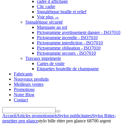
cadre d affichage
Clic cadre
Signalétique braille et relief
Voir plus
→
Signalétique sécurité
Marquage au sol
Pictogramme avertissement danger - ISO7010
Pictogramme incendie - ISO7010
Pictogramme interdiction - ISO7010
Pictogramme obligation - ISO7010
Pictogramme secours - ISO7010
Travaux imprimerie
Cartes de visite
Etiquettes bouteille de champagne
Fabricants
Nouveaux produits
Meilleurs ventes
Promotions
Notre Blog
Contact
Accueil
Articles promotionnels
Stylos publicitaires
Stylos Ritter-
pen
ritter pen glance
stylo bille ritter pen glance 68700 argent