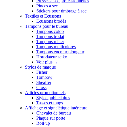
Presses a sec professionnelles
Pinces a sec
Stickers pour timbrage à sec
Textiles et Ecussons
Ecussons brodés
Tampons pour le bureau
Tampons colop
Tampons trodat
Tampons reiner
Tampons multicolores
Tampons encreur plongeur
Horodateur seiko
Voir plus
→
Stylos de marque
Fisher
Tombow
Sheaffer
Cross
Articles promotionnels
Stylos publicitaires
Tasses et mugs
Affichage et signalétique intérieure
Chevalet de bureau
Plaque sur porte
Roll-up