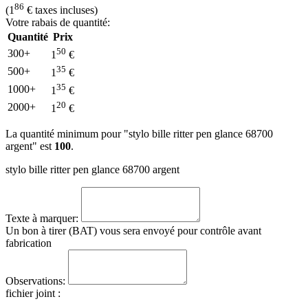
86
(
1
€
taxes incluses)
Votre rabais de quantité:
Quantité
Prix
50
300+
1
€
35
500+
1
€
35
1000+
1
€
20
2000+
1
€
La quantité minimum pour "stylo bille ritter pen glance 68700
argent" est
100
.
stylo bille ritter pen glance 68700 argent
Texte à marquer:
Un bon à tirer (BAT) vous sera envoyé pour contrôle avant
fabrication
Observations:
fichier joint
: