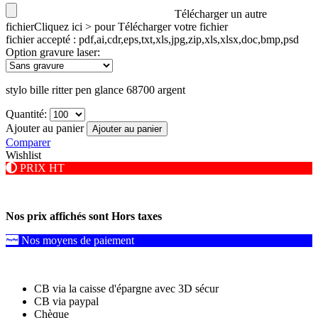
Télécharger un autre
fichier
Cliquez ici > pour Télécharger votre fichier
fichier accepté : pdf,ai,cdr,eps,txt,xls,jpg,zip,xls,xlsx,doc,bmp,psd
Option gravure laser:
stylo bille ritter pen glance 68700 argent
Quantité:
Ajouter au panier
Ajouter au panier
Comparer
Wishlist
PRIX HT
Nos prix affichés sont Hors taxes
Nos moyens de paiement
CB via la caisse d'épargne avec 3D sécur
CB via paypal
Chèque