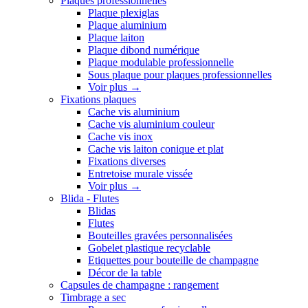
Plaques professionnelles
Plaque plexiglas
Plaque aluminium
Plaque laiton
Plaque dibond numérique
Plaque modulable professionnelle
Sous plaque pour plaques professionnelles
Voir plus
→
Fixations plaques
Cache vis aluminium
Cache vis aluminium couleur
Cache vis inox
Cache vis laiton conique et plat
Fixations diverses
Entretoise murale vissée
Voir plus
→
Blida - Flutes
Blidas
Flutes
Bouteilles gravées personnalisées
Gobelet plastique recyclable
Etiquettes pour bouteille de champagne
Décor de la table
Capsules de champagne : rangement
Timbrage a sec