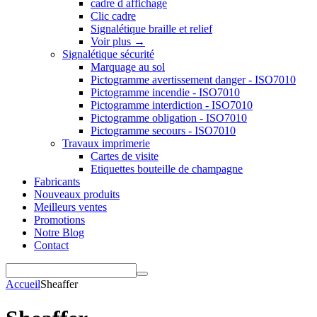
cadre d affichage
Clic cadre
Signalétique braille et relief
Voir plus
→
Signalétique sécurité
Marquage au sol
Pictogramme avertissement danger - ISO7010
Pictogramme incendie - ISO7010
Pictogramme interdiction - ISO7010
Pictogramme obligation - ISO7010
Pictogramme secours - ISO7010
Travaux imprimerie
Cartes de visite
Etiquettes bouteille de champagne
Fabricants
Nouveaux produits
Meilleurs ventes
Promotions
Notre Blog
Contact
Accueil
Sheaffer