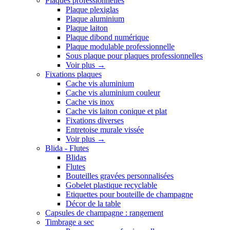
Plaques professionnelles
Plaque plexiglas
Plaque aluminium
Plaque laiton
Plaque dibond numérique
Plaque modulable professionnelle
Sous plaque pour plaques professionnelles
Voir plus
→
Fixations plaques
Cache vis aluminium
Cache vis aluminium couleur
Cache vis inox
Cache vis laiton conique et plat
Fixations diverses
Entretoise murale vissée
Voir plus
→
Blida - Flutes
Blidas
Flutes
Bouteilles gravées personnalisées
Gobelet plastique recyclable
Etiquettes pour bouteille de champagne
Décor de la table
Capsules de champagne : rangement
Timbrage a sec