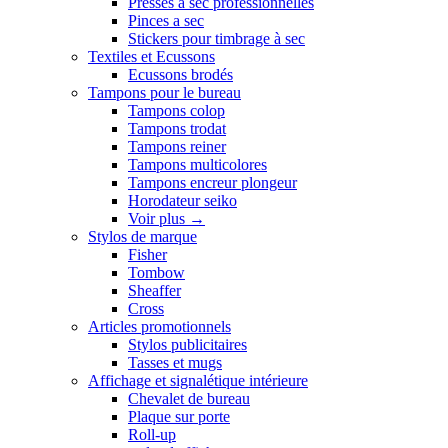
Presses a sec professionnelles
Pinces a sec
Stickers pour timbrage à sec
Textiles et Ecussons
Ecussons brodés
Tampons pour le bureau
Tampons colop
Tampons trodat
Tampons reiner
Tampons multicolores
Tampons encreur plongeur
Horodateur seiko
Voir plus
→
Stylos de marque
Fisher
Tombow
Sheaffer
Cross
Articles promotionnels
Stylos publicitaires
Tasses et mugs
Affichage et signalétique intérieure
Chevalet de bureau
Plaque sur porte
Roll-up