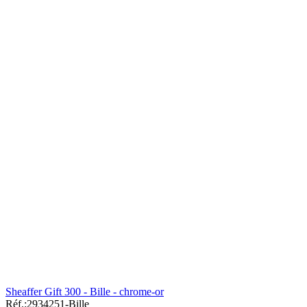
Sheaffer Gift 300 - Bille - chrome-or
Réf.:
2934251-Bille