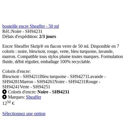
bouteille encre Sheaffer - 50 ml
Réf.:
Noire - SH94231
Délais d'expédition:
2/3 jours
Encre Sheaffer Skrip® en flacon verre de 50 ml. Disponible en 7
coloris : noire, bleu/noir, rouge, verte, bleu turquoise, lavande,
marron. Compatible tous stylos plume toutes marques. Formulation
fluide, débit régulier, emballage 100% recyclable.
Coloris d'encre:
Bleu/noir - SH94211
Bleu turquoise - SH94271
Lavande -
SH94281
Marron - SH94261
Noire - SH94231
Rouge -
SH94241
Verte - SH94251
Coloris d'encre:
Noire - SH94231
Marques:
Sheaffer
50
12
€
Sélectionnez une option