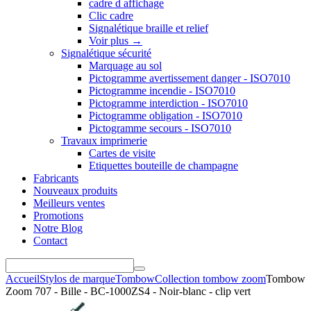
cadre d affichage
Clic cadre
Signalétique braille et relief
Voir plus
→
Signalétique sécurité
Marquage au sol
Pictogramme avertissement danger - ISO7010
Pictogramme incendie - ISO7010
Pictogramme interdiction - ISO7010
Pictogramme obligation - ISO7010
Pictogramme secours - ISO7010
Travaux imprimerie
Cartes de visite
Etiquettes bouteille de champagne
Fabricants
Nouveaux produits
Meilleurs ventes
Promotions
Notre Blog
Contact
Accueil
Stylos de marque
Tombow
Collection tombow zoom
Tombow
Zoom 707 - Bille - BC-1000ZS4 - Noir-blanc - clip vert