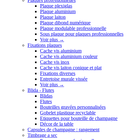
Plaques professionnelles
Plaque plexiglas
Plaque aluminium
Plaque laiton
Plaque dibond numérique
Plaque modulable professionnelle
Sous plaque pour plaques professionnelles
Voir plus
→
Fixations plaques
Cache vis aluminium
Cache vis aluminium couleur
Cache vis inox
Cache vis laiton conique et plat
Fixations diverses
Entretoise murale vissée
Voir plus
→
Blida - Flutes
Blidas
Flutes
Bouteilles gravées personnalisées
Gobelet plastique recyclable
Etiquettes pour bouteille de champagne
Décor de la table
Capsules de champagne : rangement
Timbrage a sec