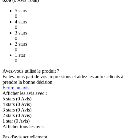
0.00
(0 Avis Total)
5 stars
0
4 stars
0
3 stars
0
2 stars
0
1 star
0
Avez-vous utilisé le produit ?
Faites-nous part de vos impressions et aidez les autres clients à
prendre la bonne décision.
Écrire un avis
Afficher les avis avec :
5 stars
(0
Avis
)
4 stars
(0
Avis
)
3 stars
(0
Avis
)
2 stars
(0
Avis
)
1 star
(0
Avis
)
Afficher tous les avis
Pas d'avis actuellement