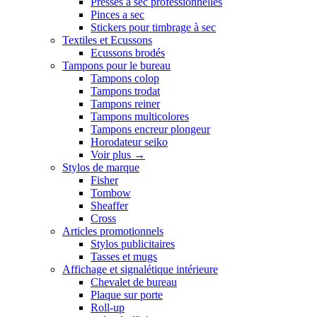
Presses a sec professionnelles
Pinces a sec
Stickers pour timbrage à sec
Textiles et Ecussons
Ecussons brodés
Tampons pour le bureau
Tampons colop
Tampons trodat
Tampons reiner
Tampons multicolores
Tampons encreur plongeur
Horodateur seiko
Voir plus
→
Stylos de marque
Fisher
Tombow
Sheaffer
Cross
Articles promotionnels
Stylos publicitaires
Tasses et mugs
Affichage et signalétique intérieure
Chevalet de bureau
Plaque sur porte
Roll-up