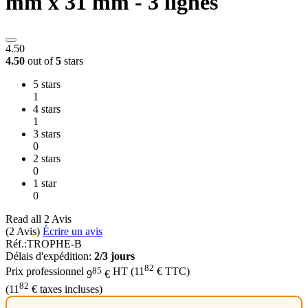
mm x 31 mm - 3 lignes
4.50
4.50
out of
5
stars
5 stars
1
4 stars
1
3 stars
0
2 stars
0
1 star
0
Read all 2 Avis
(2
Avis
)
Écrire un avis
Réf.:
TROPHE-B
Délais d'expédition:
2/3 jours
82
85
Prix professionnel
HT
(
11
€
TTC)
9
€
82
(
11
€
taxes incluses)