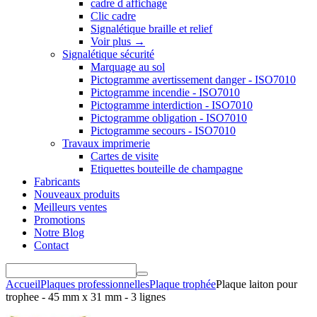
cadre d affichage
Clic cadre
Signalétique braille et relief
Voir plus
→
Signalétique sécurité
Marquage au sol
Pictogramme avertissement danger - ISO7010
Pictogramme incendie - ISO7010
Pictogramme interdiction - ISO7010
Pictogramme obligation - ISO7010
Pictogramme secours - ISO7010
Travaux imprimerie
Cartes de visite
Etiquettes bouteille de champagne
Fabricants
Nouveaux produits
Meilleurs ventes
Promotions
Notre Blog
Contact
Accueil
Plaques professionnelles
Plaque trophée
Plaque laiton pour
trophee - 45 mm x 31 mm - 3 lignes