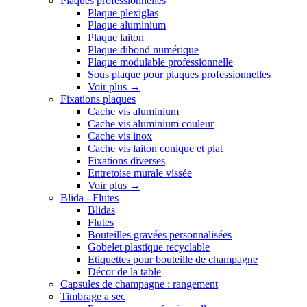
Plaques professionnelles
Plaque plexiglas
Plaque aluminium
Plaque laiton
Plaque dibond numérique
Plaque modulable professionnelle
Sous plaque pour plaques professionnelles
Voir plus
→
Fixations plaques
Cache vis aluminium
Cache vis aluminium couleur
Cache vis inox
Cache vis laiton conique et plat
Fixations diverses
Entretoise murale vissée
Voir plus
→
Blida - Flutes
Blidas
Flutes
Bouteilles gravées personnalisées
Gobelet plastique recyclable
Etiquettes pour bouteille de champagne
Décor de la table
Capsules de champagne : rangement
Timbrage a sec