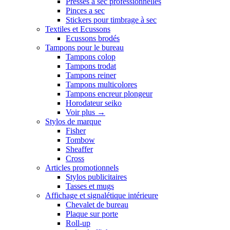
Presses a sec professionnelles
Pinces a sec
Stickers pour timbrage à sec
Textiles et Ecussons
Ecussons brodés
Tampons pour le bureau
Tampons colop
Tampons trodat
Tampons reiner
Tampons multicolores
Tampons encreur plongeur
Horodateur seiko
Voir plus
→
Stylos de marque
Fisher
Tombow
Sheaffer
Cross
Articles promotionnels
Stylos publicitaires
Tasses et mugs
Affichage et signalétique intérieure
Chevalet de bureau
Plaque sur porte
Roll-up