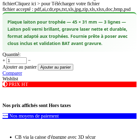
fichier
Cliquez ici > pour Télécharger votre fichier
fichier accepté : pdf,ai,cdr,eps,txt,xls,jpg,zip,xls,xlsx,doc,bmp,psd
Plaque laiton pour trophée — 45 × 31 mm — 3 lignes —
Laiton poli verni brillant, gravure laser nette et durable,
format adapté aux trophées. Fournie prête à poser avec
clous inclus et validation BAT avant gravure.
Quantité:
+
−
Ajouter au panier
Ajouter au panier
Comparer
Wishlist
PRIX HT
Nos prix affichés sont Hors taxes
Nos moyens de paiement
CB via la caisse d'épargne avec 3D sécur