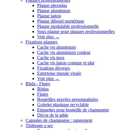
Plaques professionnelles
Plaque plexiglas
Plaque aluminium
Plaque laiton
Plaque dibond numérique
Plaque modulable professionnelle
Sous plaque pour plaques professionnelles
Voir plus
→
Fixations plaques
Cache vis aluminium
Cache vis aluminium couleur
Cache vis inox
Cache vis laiton conique et plat
Fixations diverses
Entretoise murale vissée
Voir plus
→
Blida - Flutes
Blidas
Flutes
Bouteilles gravées personnalisées
Gobelet plastique recyclable
Etiquettes pour bouteille de champagne
Décor de la table
Capsules de champagne : rangement
Timbrage a sec