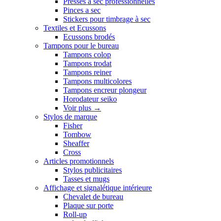
Presses a sec professionnelles
Pinces a sec
Stickers pour timbrage à sec
Textiles et Ecussons
Ecussons brodés
Tampons pour le bureau
Tampons colop
Tampons trodat
Tampons reiner
Tampons multicolores
Tampons encreur plongeur
Horodateur seiko
Voir plus
→
Stylos de marque
Fisher
Tombow
Sheaffer
Cross
Articles promotionnels
Stylos publicitaires
Tasses et mugs
Affichage et signalétique intérieure
Chevalet de bureau
Plaque sur porte
Roll-up