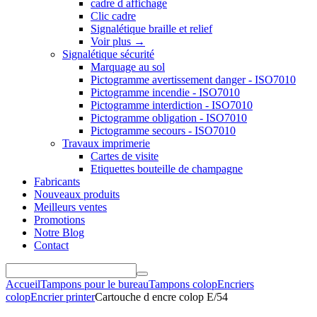
cadre d affichage
Clic cadre
Signalétique braille et relief
Voir plus
→
Signalétique sécurité
Marquage au sol
Pictogramme avertissement danger - ISO7010
Pictogramme incendie - ISO7010
Pictogramme interdiction - ISO7010
Pictogramme obligation - ISO7010
Pictogramme secours - ISO7010
Travaux imprimerie
Cartes de visite
Etiquettes bouteille de champagne
Fabricants
Nouveaux produits
Meilleurs ventes
Promotions
Notre Blog
Contact
Accueil
Tampons pour le bureau
Tampons colop
Encriers
colop
Encrier printer
Cartouche d encre colop E/54