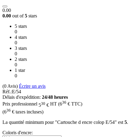
0.00
0.00
out of
5
stars
5 stars
0
4 stars
0
3 stars
0
2 stars
0
1 star
0
(0
Avis
)
Écrire un avis
Réf.:
E/54
Délais d'expédition:
24/48 heures
36
30
Prix professionnel
HT
(
6
€
TTC)
5
€
36
(
6
€
taxes incluses)
La quantité minimum pour "Cartouche d encre colop E/54" est
5
.
Coloris d'encre: