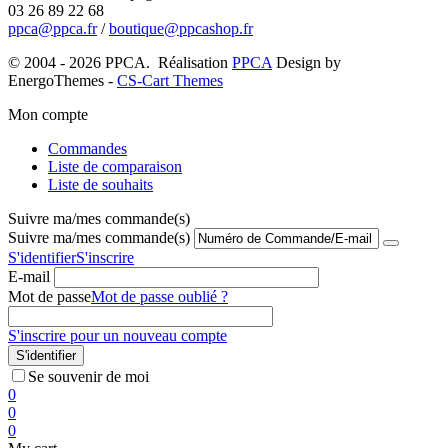
03 26 89 22 68
ppca@ppca.fr
/
boutique@ppcashop.fr
© 2004 - 2026 PPCA. Réalisation
PPCA
Design by
EnergoThemes -
CS-Cart Themes
Mon compte
Commandes
Liste de comparaison
Liste de souhaits
Suivre ma/mes commande(s)
Suivre ma/mes commande(s)
S'identifier
S'inscrire
E-mail
Mot de passe
Mot de passe oublié ?
S'inscrire pour un nouveau compte
S'identifier
Se souvenir de moi
0
0
0