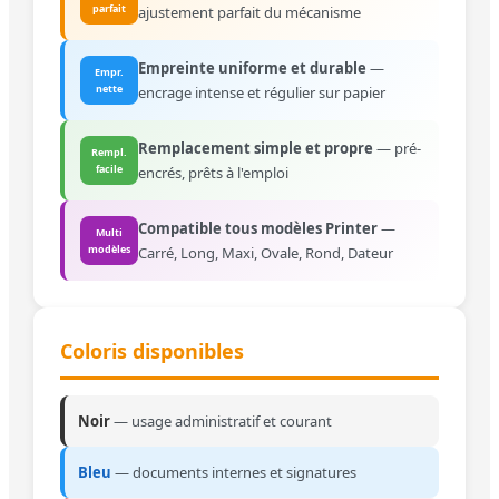
parfait
ajustement parfait du mécanisme
Empreinte uniforme et durable
—
Empr.
nette
encrage intense et régulier sur papier
Remplacement simple et propre
— pré-
Rempl.
facile
encrés, prêts à l'emploi
Compatible tous modèles Printer
—
Multi
modèles
Carré, Long, Maxi, Ovale, Rond, Dateur
Coloris disponibles
Noir
— usage administratif et courant
Bleu
— documents internes et signatures