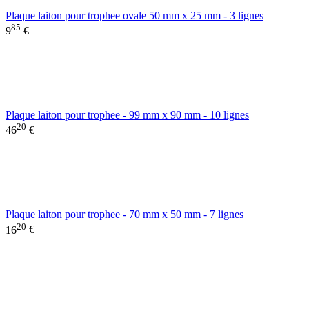
Plaque laiton pour trophee ovale 50 mm x 25 mm - 3 lignes
85
9
€
Plaque laiton pour trophee - 99 mm x 90 mm - 10 lignes
20
46
€
Plaque laiton pour trophee - 70 mm x 50 mm - 7 lignes
20
16
€