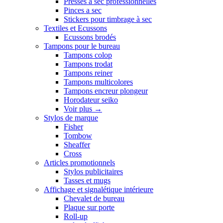
Presses a sec professionnelles
Pinces a sec
Stickers pour timbrage à sec
Textiles et Ecussons
Ecussons brodés
Tampons pour le bureau
Tampons colop
Tampons trodat
Tampons reiner
Tampons multicolores
Tampons encreur plongeur
Horodateur seiko
Voir plus
→
Stylos de marque
Fisher
Tombow
Sheaffer
Cross
Articles promotionnels
Stylos publicitaires
Tasses et mugs
Affichage et signalétique intérieure
Chevalet de bureau
Plaque sur porte
Roll-up