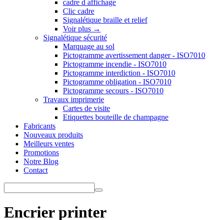
cadre d affichage
Clic cadre
Signalétique braille et relief
Voir plus
→
Signalétique sécurité
Marquage au sol
Pictogramme avertissement danger - ISO7010
Pictogramme incendie - ISO7010
Pictogramme interdiction - ISO7010
Pictogramme obligation - ISO7010
Pictogramme secours - ISO7010
Travaux imprimerie
Cartes de visite
Etiquettes bouteille de champagne
Fabricants
Nouveaux produits
Meilleurs ventes
Promotions
Notre Blog
Contact
Encrier printer