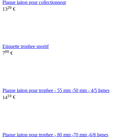
Plaque laiton pour collectionneur
20
13
€
Etiquette trophee sportif
00
7
€
Plaque laiton pour trophee - 55 mm -50 mm - 4/5 lignes
10
14
€
Plaque laiton pour trophee - 80 mm -70 mm -6/8 lignes