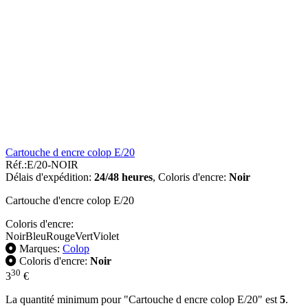
Cartouche d encre colop E/20
Réf.:
E/20-NOIR
Délais d'expédition:
24/48 heures
,
Coloris d'encre:
Noir
Cartouche d'encre colop E/20
Coloris d'encre:
Noir
Bleu
Rouge
Vert
Violet
Marques:
Colop
Coloris d'encre:
Noir
30
3
€
La quantité minimum pour "Cartouche d encre colop E/20" est
5
.