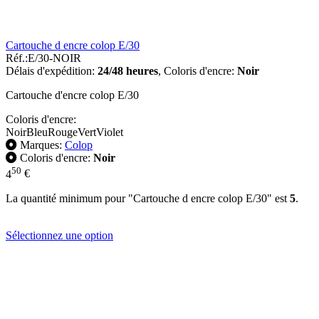
Cartouche d encre colop E/30
Réf.:
E/30-NOIR
Délais d'expédition:
24/48 heures
,
Coloris d'encre:
Noir
Cartouche d'encre colop E/30
Coloris d'encre:
Noir
Bleu
Rouge
Vert
Violet
Marques:
Colop
Coloris d'encre:
Noir
50
4
€
La quantité minimum pour "Cartouche d encre colop E/30" est
5
.
Sélectionnez une option