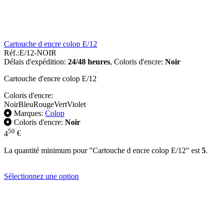
Cartouche d encre colop E/12
Réf.:
E/12-NOIR
Délais d'expédition:
24/48 heures
,
Coloris d'encre:
Noir
Cartouche d'encre colop E/12
Coloris d'encre:
Noir
Bleu
Rouge
Vert
Violet
Marques:
Colop
Coloris d'encre:
Noir
50
4
€
La quantité minimum pour "Cartouche d encre colop E/12" est
5
.
Sélectionnez une option