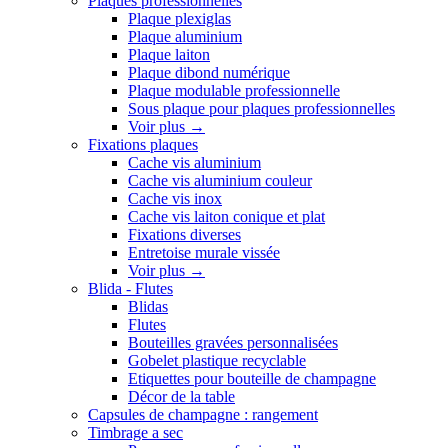
Plaques professionnelles
Plaque plexiglas
Plaque aluminium
Plaque laiton
Plaque dibond numérique
Plaque modulable professionnelle
Sous plaque pour plaques professionnelles
Voir plus
→
Fixations plaques
Cache vis aluminium
Cache vis aluminium couleur
Cache vis inox
Cache vis laiton conique et plat
Fixations diverses
Entretoise murale vissée
Voir plus
→
Blida - Flutes
Blidas
Flutes
Bouteilles gravées personnalisées
Gobelet plastique recyclable
Etiquettes pour bouteille de champagne
Décor de la table
Capsules de champagne : rangement
Timbrage a sec