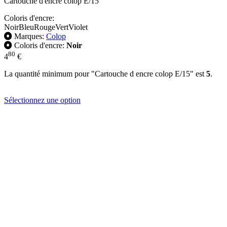
Cartouche d'encre colop E/15
Coloris d'encre:
Noir
Bleu
Rouge
Vert
Violet
Marques:
Colop
Coloris d'encre:
Noir
80
4
€
La quantité minimum pour "Cartouche d encre colop E/15" est
5
.
Sélectionnez une option