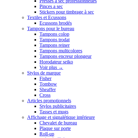
Presses a sec professionnelles
Pinces a sec
Stickers pour timbrage à sec
Textiles et Ecussons
Ecussons brodés
Tampons pour le bureau
Tampons colop
Tampons trodat
Tampons reiner
Tampons multicolores
Tampons encreur plongeur
Horodateur seiko
Voir plus
→
Stylos de marque
Fisher
Tombow
Sheaffer
Cross
Articles promotionnels
Stylos publicitaires
Tasses et mugs
Affichage et signalétique intérieure
Chevalet de bureau
Plaque sur porte
Roll-up