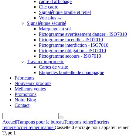
cadre d affichage
Clic cadre
Signalétique braille et relief
Voir plus
→
Signalétique sécurité
Marquage au sol
Pictogramme avertissement danger - ISO7010
Pictogramme incendie - ISO7010
Pictogramme interdiction - ISO7010
Pictogramme obligation - ISO7010
Pictogramme secours - ISO7010
Travaux imprimerie
Cartes de visite
Etiquettes bouteille de champagne
Fabricants
Nouveaux produits
Meilleurs ventes
Promotions
Notre Blog
Contact
Accueil
Tampons pour le bureau
Tampons reiner
Encriers
reiner
Encrier reiner manuel
Cassette d encrage pour appareil reiner
Type 1