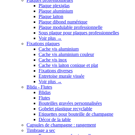
Plaques professionnelles
Plaque plexiglas
Plaque aluminium
Plaque laiton
Plaque dibond numérique
Plaque modulable professionnelle
Sous plaque pour plaques professionnelles
Voir plus
→
Fixations plaques
Cache vis aluminium
Cache vis aluminium couleur
Cache vis inox
Cache vis laiton conique et plat
Fixations diverses
Entretoise murale vissée
Voir plus
→
Blida - Flutes
Blidas
Flutes
Bouteilles gravées personnalisées
Gobelet plastique recyclable
Etiquettes pour bouteille de champagne
Décor de la table
Capsules de champagne : rangement
Timbrage a sec