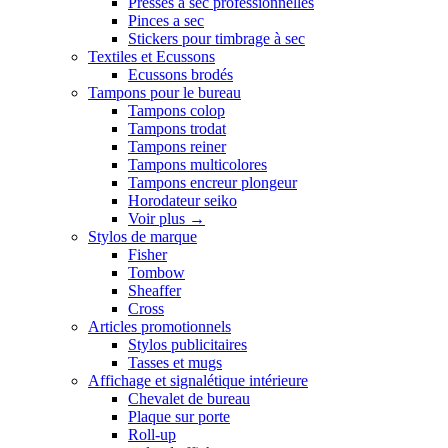
Presses a sec professionnelles
Pinces a sec
Stickers pour timbrage à sec
Textiles et Ecussons
Ecussons brodés
Tampons pour le bureau
Tampons colop
Tampons trodat
Tampons reiner
Tampons multicolores
Tampons encreur plongeur
Horodateur seiko
Voir plus
→
Stylos de marque
Fisher
Tombow
Sheaffer
Cross
Articles promotionnels
Stylos publicitaires
Tasses et mugs
Affichage et signalétique intérieure
Chevalet de bureau
Plaque sur porte
Roll-up