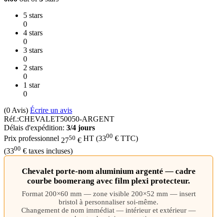
5 stars
0
4 stars
0
3 stars
0
2 stars
0
1 star
0
(0
Avis
)
Écrire un avis
Réf.:
CHEVALET50050-ARGENT
Délais d'expédition:
3/4 jours
00
50
Prix professionnel
HT
(
33
€
TTC)
27
€
00
(
33
€
taxes incluses)
Chevalet porte-nom aluminium argenté — cadre
courbe boomerang avec film plexi protecteur.
Format 200×60 mm — zone visible 200×52 mm — insert
bristol à personnaliser soi-même.
Changement de nom immédiat — intérieur et extérieur —