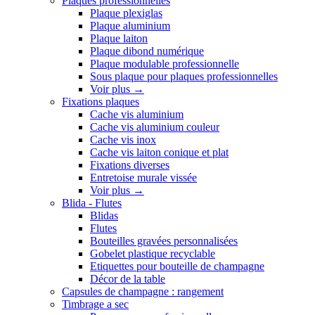
Plaques professionnelles
Plaque plexiglas
Plaque aluminium
Plaque laiton
Plaque dibond numérique
Plaque modulable professionnelle
Sous plaque pour plaques professionnelles
Voir plus
→
Fixations plaques
Cache vis aluminium
Cache vis aluminium couleur
Cache vis inox
Cache vis laiton conique et plat
Fixations diverses
Entretoise murale vissée
Voir plus
→
Blida - Flutes
Blidas
Flutes
Bouteilles gravées personnalisées
Gobelet plastique recyclable
Etiquettes pour bouteille de champagne
Décor de la table
Capsules de champagne : rangement
Timbrage a sec