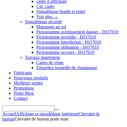
cadre d affichage
Clic cadre
Signalétique braille et relief
Voir plus
→
Signalétique sécurité
Marquage au sol
Pictogramme avertissement danger - ISO7010
Pictogramme incendie - ISO7010
Pictogramme interdiction - ISO7010
Pictogramme obligation - ISO7010
Pictogramme secours - ISO7010
Travaux imprimerie
Cartes de visite
Etiquettes bouteille de champagne
Fabricants
Nouveaux produits
Meilleurs ventes
Promotions
Notre Blog
Contact
Accueil
Affichage et signalétique intérieure
Chevalet de
bureau
Chevalet de bureau porte nom