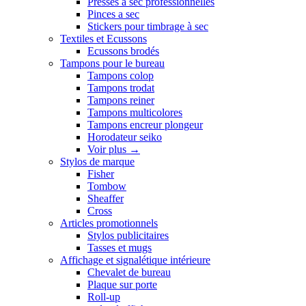
Presses a sec professionnelles
Pinces a sec
Stickers pour timbrage à sec
Textiles et Ecussons
Ecussons brodés
Tampons pour le bureau
Tampons colop
Tampons trodat
Tampons reiner
Tampons multicolores
Tampons encreur plongeur
Horodateur seiko
Voir plus
→
Stylos de marque
Fisher
Tombow
Sheaffer
Cross
Articles promotionnels
Stylos publicitaires
Tasses et mugs
Affichage et signalétique intérieure
Chevalet de bureau
Plaque sur porte
Roll-up