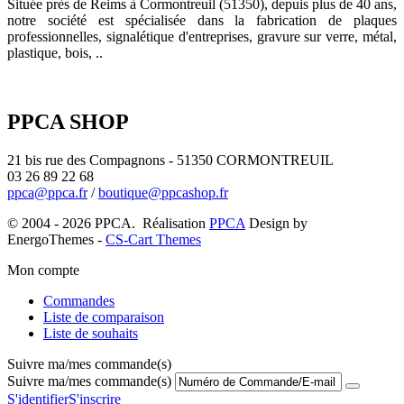
Située près de Reims à Cormontreuil (51350), depuis plus de 40 ans,
notre société est spécialisée dans la fabrication de plaques
professionnelles, signalétique d'entreprises, gravure sur verre, métal,
plastique, bois, ..
PPCA SHOP
21 bis rue des Compagnons - 51350 CORMONTREUIL
03 26 89 22 68
ppca@ppca.fr
/
boutique@ppcashop.fr
© 2004 - 2026 PPCA. Réalisation
PPCA
Design by
EnergoThemes -
CS-Cart Themes
Mon compte
Commandes
Liste de comparaison
Liste de souhaits
Suivre ma/mes commande(s)
Suivre ma/mes commande(s)
S'identifier
S'inscrire