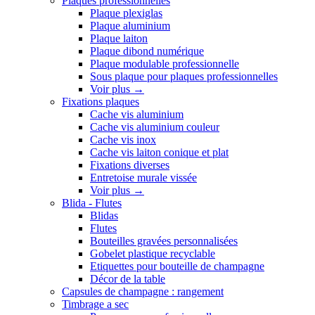
Plaques professionnelles
Plaque plexiglas
Plaque aluminium
Plaque laiton
Plaque dibond numérique
Plaque modulable professionnelle
Sous plaque pour plaques professionnelles
Voir plus
→
Fixations plaques
Cache vis aluminium
Cache vis aluminium couleur
Cache vis inox
Cache vis laiton conique et plat
Fixations diverses
Entretoise murale vissée
Voir plus
→
Blida - Flutes
Blidas
Flutes
Bouteilles gravées personnalisées
Gobelet plastique recyclable
Etiquettes pour bouteille de champagne
Décor de la table
Capsules de champagne : rangement
Timbrage a sec