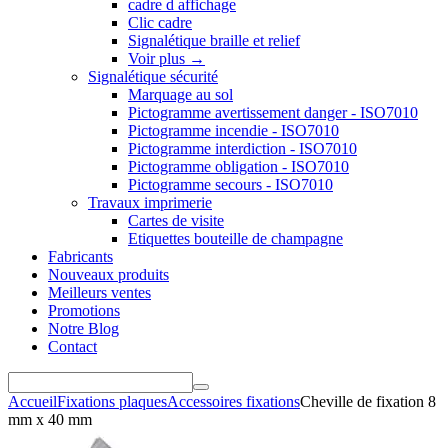
cadre d affichage
Clic cadre
Signalétique braille et relief
Voir plus
→
Signalétique sécurité
Marquage au sol
Pictogramme avertissement danger - ISO7010
Pictogramme incendie - ISO7010
Pictogramme interdiction - ISO7010
Pictogramme obligation - ISO7010
Pictogramme secours - ISO7010
Travaux imprimerie
Cartes de visite
Etiquettes bouteille de champagne
Fabricants
Nouveaux produits
Meilleurs ventes
Promotions
Notre Blog
Contact
Accueil
Fixations plaques
Accessoires fixations
Cheville de fixation 8
mm x 40 mm