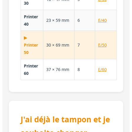
30
Printer
23 × 59 mm
6
E/40
40
▶
Printer
30 × 69 mm
7
E/50
50
Printer
37 × 76 mm
8
E/60
60
J'ai déjà le tampon et je