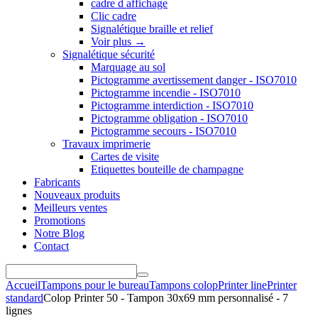
cadre d affichage
Clic cadre
Signalétique braille et relief
Voir plus
→
Signalétique sécurité
Marquage au sol
Pictogramme avertissement danger - ISO7010
Pictogramme incendie - ISO7010
Pictogramme interdiction - ISO7010
Pictogramme obligation - ISO7010
Pictogramme secours - ISO7010
Travaux imprimerie
Cartes de visite
Etiquettes bouteille de champagne
Fabricants
Nouveaux produits
Meilleurs ventes
Promotions
Notre Blog
Contact
Accueil
Tampons pour le bureau
Tampons colop
Printer line
Printer
standard
Colop Printer 50 - Tampon 30x69 mm personnalisé - 7
lignes