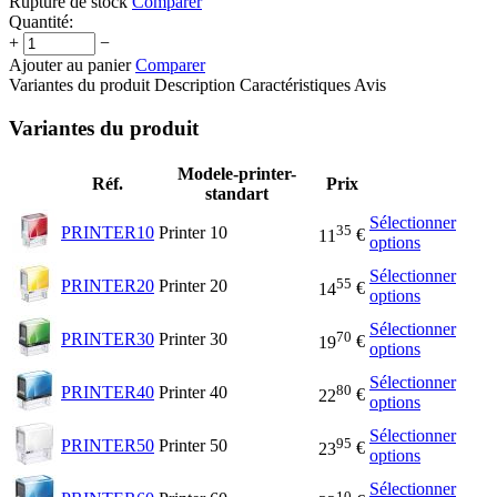
Rupture de stock
Comparer
Quantité:
+
−
Ajouter au panier
Comparer
Variantes du produit
Description
Caractéristiques
Avis
Variantes du produit
Modele-printer-
Réf.
Prix
standart
Sélectionner
35
PRINTER10
Printer 10
11
€
options
Sélectionner
55
PRINTER20
Printer 20
14
€
options
Sélectionner
70
PRINTER30
Printer 30
19
€
options
Sélectionner
80
PRINTER40
Printer 40
22
€
options
Sélectionner
95
PRINTER50
Printer 50
23
€
options
Sélectionner
10