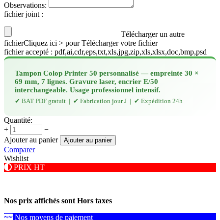
Observations:
fichier joint
:
Télécharger un autre
fichier
Cliquez ici > pour Télécharger votre fichier
fichier accepté : pdf,ai,cdr,eps,txt,xls,jpg,zip,xls,xlsx,doc,bmp,psd
Tampon Colop Printer 50 personnalisé — empreinte 30 ×
69 mm, 7 lignes. Gravure laser, encrier E/50
interchangeable. Usage professionnel intensif.
✔ BAT PDF gratuit | ✔ Fabrication jour J | ✔ Expédition 24h
Quantité:
+
−
Ajouter au panier
Ajouter au panier
Comparer
Wishlist
PRIX HT
Nos prix affichés sont Hors taxes
Nos moyens de paiement