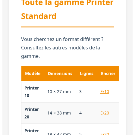
Toute la gamme Printer
Standard
Vous cherchez un format différent ?
Consultez les autres modèles de la
gamme.
Modèle
Dimensions
Lignes
Encrier
Printer
10 × 27 mm
3
E/10
10
Printer
14 × 38 mm
4
E/20
20
Printer
18 × 47 mm
5
E/30