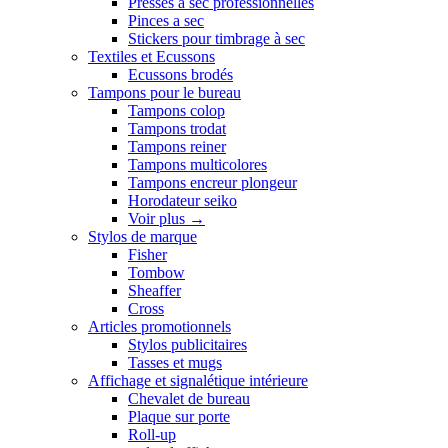
Presses a sec professionnelles
Pinces a sec
Stickers pour timbrage à sec
Textiles et Ecussons
Ecussons brodés
Tampons pour le bureau
Tampons colop
Tampons trodat
Tampons reiner
Tampons multicolores
Tampons encreur plongeur
Horodateur seiko
Voir plus
→
Stylos de marque
Fisher
Tombow
Sheaffer
Cross
Articles promotionnels
Stylos publicitaires
Tasses et mugs
Affichage et signalétique intérieure
Chevalet de bureau
Plaque sur porte
Roll-up