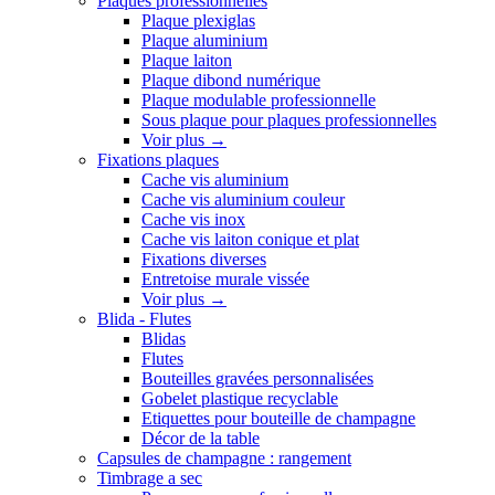
Plaques professionnelles
Plaque plexiglas
Plaque aluminium
Plaque laiton
Plaque dibond numérique
Plaque modulable professionnelle
Sous plaque pour plaques professionnelles
Voir plus
→
Fixations plaques
Cache vis aluminium
Cache vis aluminium couleur
Cache vis inox
Cache vis laiton conique et plat
Fixations diverses
Entretoise murale vissée
Voir plus
→
Blida - Flutes
Blidas
Flutes
Bouteilles gravées personnalisées
Gobelet plastique recyclable
Etiquettes pour bouteille de champagne
Décor de la table
Capsules de champagne : rangement
Timbrage a sec