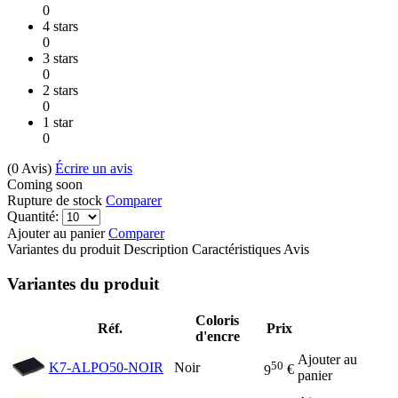
0
4 stars
0
3 stars
0
2 stars
0
1 star
0
(0
Avis
)
Écrire un avis
Coming soon
Rupture de stock
Comparer
Quantité:
Ajouter au panier
Comparer
Variantes du produit
Description
Caractéristiques
Avis
Variantes du produit
Coloris
Réf.
Prix
d'encre
Ajouter au
50
K7-ALPO50-NOIR
Noir
9
€
panier