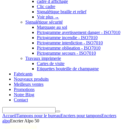
cadre d affichage
Clic cadre
Signalétique braille et relief
Voir plus
→
Signalétique sécurité
Marquage au sol
Pictogramme avertissement danger - ISO7010
Pictogramme incendie - ISO7010
Pictogramme interdiction - ISO7010
Pictogramme obligation - ISO7010
Pictogramme secours - ISO7010
Travaux imprimerie
Cartes de visite
Etiquettes bouteille de champagne
Fabricants
Nouveaux produits
Meilleurs ventes
Promotions
Notre Blog
Contact
Accueil
Tampons pour le bureau
Encriers pour tampons
Encriers
alpo
Encrier Alpo 50