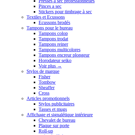
Presses a sec professionnelles
Pinces a sec
Stickers pour timbrage à sec
Textiles et Ecussons
Ecussons brodés
Tampons pour le bureau
Tampons colop
Tampons trodat
Tampons reiner
Tampons multicolores
Tampons encreur plongeur
Horodateur seiko
Voir plus
→
Stylos de marque
Fisher
Tombow
Sheaffer
Cross
Articles promotionnels
Stylos publicitaires
Tasses et mugs
Affichage et signalétique intérieure
Chevalet de bureau
Plaque sur porte
Roll-up