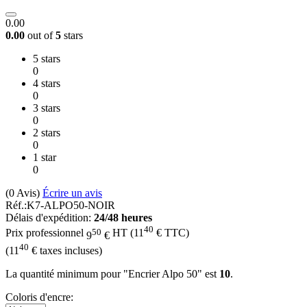
0.00
0.00
out of
5
stars
5 stars
0
4 stars
0
3 stars
0
2 stars
0
1 star
0
(0
Avis
)
Écrire un avis
Réf.:
K7-ALPO50-NOIR
Délais d'expédition:
24/48 heures
40
50
Prix professionnel
HT
(
11
€
TTC)
9
€
40
(
11
€
taxes incluses)
La quantité minimum pour "Encrier Alpo 50" est
10
.
Coloris d'encre: