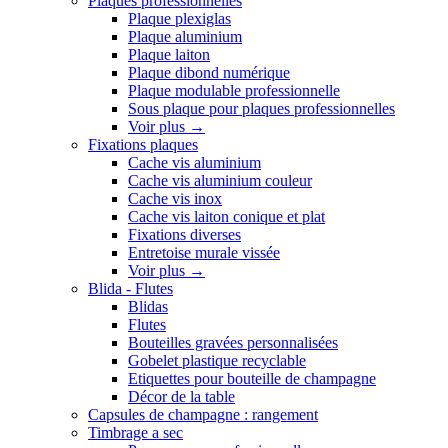
Plaques professionnelles
Plaque plexiglas
Plaque aluminium
Plaque laiton
Plaque dibond numérique
Plaque modulable professionnelle
Sous plaque pour plaques professionnelles
Voir plus
→
Fixations plaques
Cache vis aluminium
Cache vis aluminium couleur
Cache vis inox
Cache vis laiton conique et plat
Fixations diverses
Entretoise murale vissée
Voir plus
→
Blida - Flutes
Blidas
Flutes
Bouteilles gravées personnalisées
Gobelet plastique recyclable
Etiquettes pour bouteille de champagne
Décor de la table
Capsules de champagne : rangement
Timbrage a sec