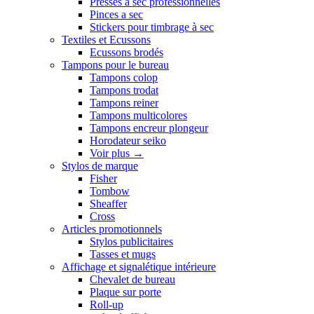
Presses a sec professionnelles
Pinces a sec
Stickers pour timbrage à sec
Textiles et Ecussons
Ecussons brodés
Tampons pour le bureau
Tampons colop
Tampons trodat
Tampons reiner
Tampons multicolores
Tampons encreur plongeur
Horodateur seiko
Voir plus
→
Stylos de marque
Fisher
Tombow
Sheaffer
Cross
Articles promotionnels
Stylos publicitaires
Tasses et mugs
Affichage et signalétique intérieure
Chevalet de bureau
Plaque sur porte
Roll-up