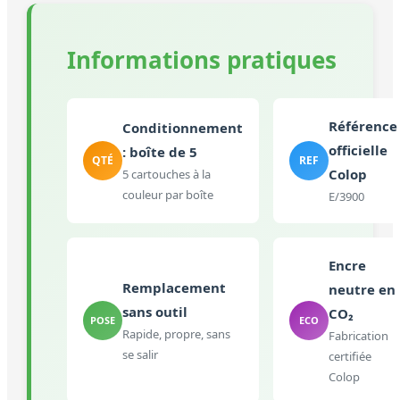
Informations pratiques
Référence
Conditionnement
officielle
: boîte de 5
QTÉ
REF
Colop
5 cartouches à la
couleur par boîte
E/3900
Encre
Remplacement
neutre en
sans outil
CO₂
POSE
ECO
Rapide, propre, sans
Fabrication
se salir
certifiée
Colop