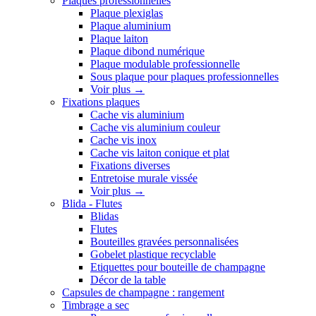
Plaques professionnelles
Plaque plexiglas
Plaque aluminium
Plaque laiton
Plaque dibond numérique
Plaque modulable professionnelle
Sous plaque pour plaques professionnelles
Voir plus
→
Fixations plaques
Cache vis aluminium
Cache vis aluminium couleur
Cache vis inox
Cache vis laiton conique et plat
Fixations diverses
Entretoise murale vissée
Voir plus
→
Blida - Flutes
Blidas
Flutes
Bouteilles gravées personnalisées
Gobelet plastique recyclable
Etiquettes pour bouteille de champagne
Décor de la table
Capsules de champagne : rangement
Timbrage a sec