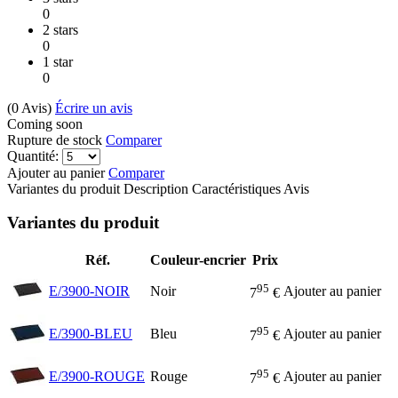
0
2 stars
0
1 star
0
(0
Avis
)
Écrire un avis
Coming soon
Rupture de stock
Comparer
Quantité:
Ajouter au panier
Comparer
Variantes du produit
Description
Caractéristiques
Avis
Variantes du produit
Réf.
Couleur-encrier
Prix
95
E/3900-NOIR
Noir
Ajouter au panier
7
€
95
E/3900-BLEU
Bleu
Ajouter au panier
7
€
95
E/3900-ROUGE
Rouge
Ajouter au panier
7
€