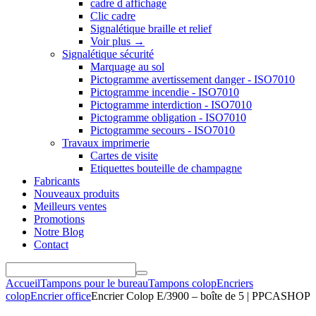
cadre d affichage
Clic cadre
Signalétique braille et relief
Voir plus
→
Signalétique sécurité
Marquage au sol
Pictogramme avertissement danger - ISO7010
Pictogramme incendie - ISO7010
Pictogramme interdiction - ISO7010
Pictogramme obligation - ISO7010
Pictogramme secours - ISO7010
Travaux imprimerie
Cartes de visite
Etiquettes bouteille de champagne
Fabricants
Nouveaux produits
Meilleurs ventes
Promotions
Notre Blog
Contact
Accueil
Tampons pour le bureau
Tampons colop
Encriers
colop
Encrier office
Encrier Colop E/3900 – boîte de 5 | PPCASHOP