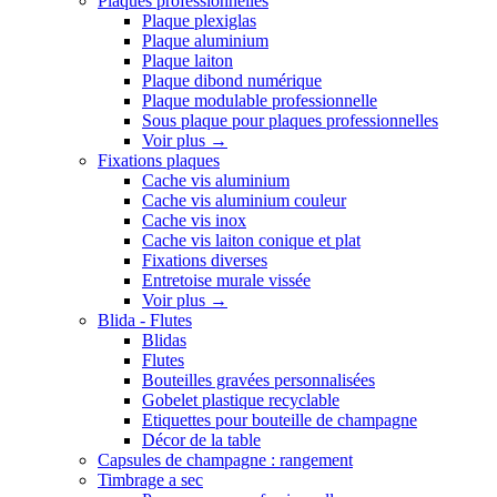
Plaques professionnelles
Plaque plexiglas
Plaque aluminium
Plaque laiton
Plaque dibond numérique
Plaque modulable professionnelle
Sous plaque pour plaques professionnelles
Voir plus
→
Fixations plaques
Cache vis aluminium
Cache vis aluminium couleur
Cache vis inox
Cache vis laiton conique et plat
Fixations diverses
Entretoise murale vissée
Voir plus
→
Blida - Flutes
Blidas
Flutes
Bouteilles gravées personnalisées
Gobelet plastique recyclable
Etiquettes pour bouteille de champagne
Décor de la table
Capsules de champagne : rangement
Timbrage a sec