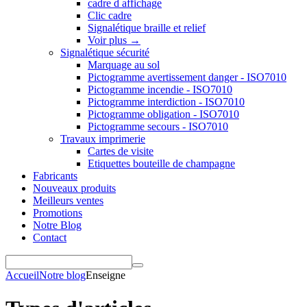
cadre d affichage
Clic cadre
Signalétique braille et relief
Voir plus
→
Signalétique sécurité
Marquage au sol
Pictogramme avertissement danger - ISO7010
Pictogramme incendie - ISO7010
Pictogramme interdiction - ISO7010
Pictogramme obligation - ISO7010
Pictogramme secours - ISO7010
Travaux imprimerie
Cartes de visite
Etiquettes bouteille de champagne
Fabricants
Nouveaux produits
Meilleurs ventes
Promotions
Notre Blog
Contact
Accueil
Notre blog
Enseigne