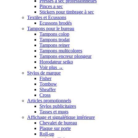
Presses a sec professionnelles
Pinces a sec
Stickers pour timbrage à sec
Textiles et Ecussons
Ecussons brodés
Tampons pour le bureau
Tampons colop
Tampons trodat
Tampons reiner
Tampons multicolores
Tampons encreur plongeur
Horodateur seiko
Voir plus
→
Stylos de marque
Fisher
Tombow
Sheaffer
Cross
Articles promotionnels
Stylos publicitaires
Tasses et mugs
Affichage et signalétique intérieure
Chevalet de bureau
Plaque sur porte
Roll-up