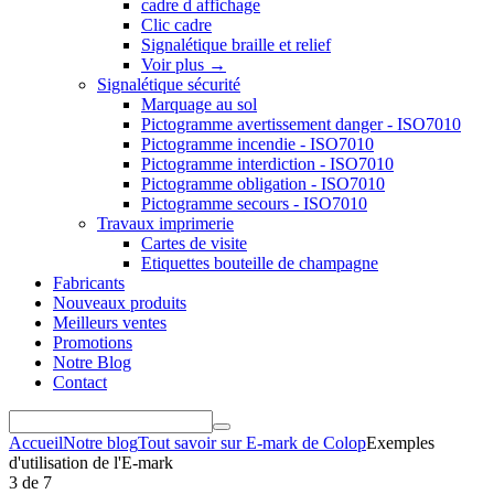
cadre d affichage
Clic cadre
Signalétique braille et relief
Voir plus
→
Signalétique sécurité
Marquage au sol
Pictogramme avertissement danger - ISO7010
Pictogramme incendie - ISO7010
Pictogramme interdiction - ISO7010
Pictogramme obligation - ISO7010
Pictogramme secours - ISO7010
Travaux imprimerie
Cartes de visite
Etiquettes bouteille de champagne
Fabricants
Nouveaux produits
Meilleurs ventes
Promotions
Notre Blog
Contact
Accueil
Notre blog
Tout savoir sur E-mark de Colop
Exemples
d'utilisation de l'E-mark
3
de
7