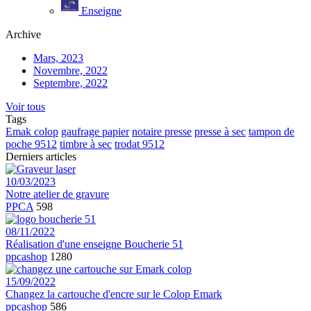
Enseigne
Archive
Mars, 2023
Novembre, 2022
Septembre, 2022
Voir tous
Tags
Emak colop
gaufrage papier
notaire presse
presse à sec
tampon de
poche 9512
timbre à sec
trodat 9512
Derniers articles
10/03/2023
Notre atelier de gravure
PPCA
598
08/11/2022
Réalisation d'une enseigne Boucherie 51
ppcashop
1280
15/09/2022
Changez la cartouche d'encre sur le Colop Emark
ppcashop
586