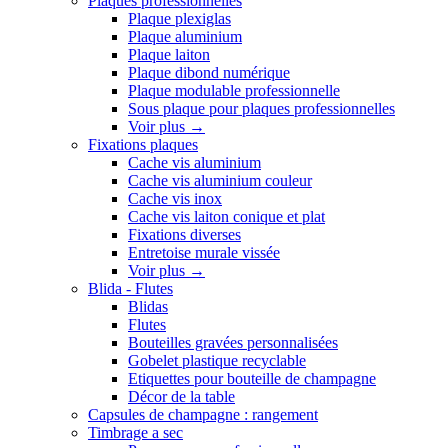
Plaques professionnelles
Plaque plexiglas
Plaque aluminium
Plaque laiton
Plaque dibond numérique
Plaque modulable professionnelle
Sous plaque pour plaques professionnelles
Voir plus
→
Fixations plaques
Cache vis aluminium
Cache vis aluminium couleur
Cache vis inox
Cache vis laiton conique et plat
Fixations diverses
Entretoise murale vissée
Voir plus
→
Blida - Flutes
Blidas
Flutes
Bouteilles gravées personnalisées
Gobelet plastique recyclable
Etiquettes pour bouteille de champagne
Décor de la table
Capsules de champagne : rangement
Timbrage a sec