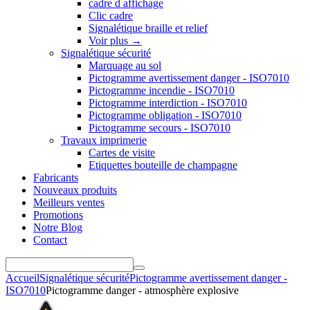
cadre d affichage
Clic cadre
Signalétique braille et relief
Voir plus
→
Signalétique sécurité
Marquage au sol
Pictogramme avertissement danger - ISO7010
Pictogramme incendie - ISO7010
Pictogramme interdiction - ISO7010
Pictogramme obligation - ISO7010
Pictogramme secours - ISO7010
Travaux imprimerie
Cartes de visite
Etiquettes bouteille de champagne
Fabricants
Nouveaux produits
Meilleurs ventes
Promotions
Notre Blog
Contact
Accueil
Signalétique sécurité
Pictogramme avertissement danger -
ISO7010
Pictogramme danger - atmosphère explosive