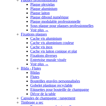
Plaques professionnelles
Plaque plexiglas
Plaque aluminium
Plaque laiton
Plaque dibond numérique
Plaque modulable professionnelle
Sous plaque pour plaques professionnelles
Voir plus
→
Fixations plaques
Cache vis aluminium
Cache vis aluminium couleur
Cache vis inox
Cache vis laiton conique et plat
Fixations diverses
Entretoise murale vissée
Voir plus
→
Blida - Flutes
Blidas
Flutes
Bouteilles gravées personnalisées
Gobelet plastique recyclable
Etiquettes pour bouteille de champagne
Décor de la table
Capsules de champagne : rangement
Timbrage a sec