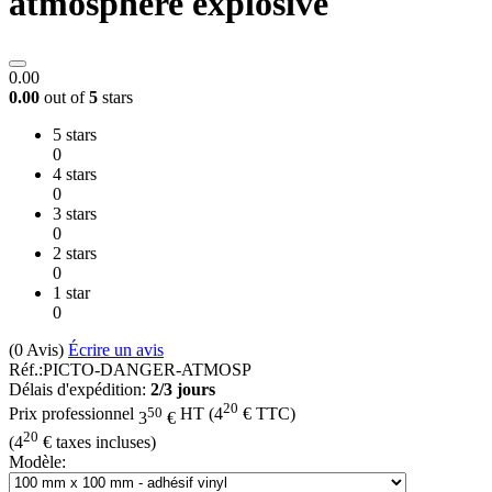
atmosphère explosive
0.00
0.00
out of
5
stars
5 stars
0
4 stars
0
3 stars
0
2 stars
0
1 star
0
(0
Avis
)
Écrire un avis
Réf.:
PICTO-DANGER-ATMOSP
Délais d'expédition:
2/3 jours
20
50
Prix professionnel
HT
(
4
€
TTC)
3
€
20
(
4
€
taxes incluses)
Modèle: