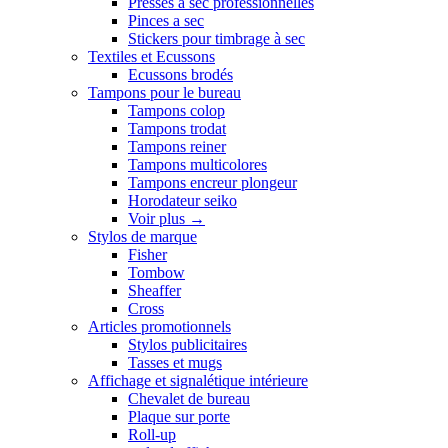
Presses a sec professionnelles
Pinces a sec
Stickers pour timbrage à sec
Textiles et Ecussons
Ecussons brodés
Tampons pour le bureau
Tampons colop
Tampons trodat
Tampons reiner
Tampons multicolores
Tampons encreur plongeur
Horodateur seiko
Voir plus
→
Stylos de marque
Fisher
Tombow
Sheaffer
Cross
Articles promotionnels
Stylos publicitaires
Tasses et mugs
Affichage et signalétique intérieure
Chevalet de bureau
Plaque sur porte
Roll-up