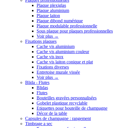
Plaques professionnelles
Plaque plexiglas
Plaque aluminium
Plaque laiton
Plaque dibond numérique
Plaque modulable professionnelle
Sous plaque pour plaques professionnelles
Voir plus
→
Fixations plaques
Cache vis aluminium
Cache vis aluminium couleur
Cache vis inox
Cache vis laiton conique et plat
Fixations diverses
Entretoise murale vissée
Voir plus
→
Blida - Flutes
Blidas
Flutes
Bouteilles gravées personnalisées
Gobelet plastique recyclable
Etiquettes pour bouteille de champagne
Décor de la table
Capsules de champagne : rangement
Timbrage a sec