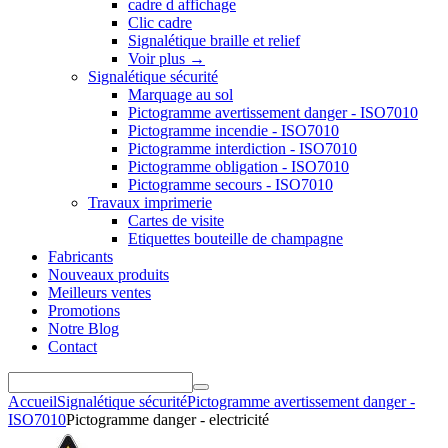
cadre d affichage
Clic cadre
Signalétique braille et relief
Voir plus
→
Signalétique sécurité
Marquage au sol
Pictogramme avertissement danger - ISO7010
Pictogramme incendie - ISO7010
Pictogramme interdiction - ISO7010
Pictogramme obligation - ISO7010
Pictogramme secours - ISO7010
Travaux imprimerie
Cartes de visite
Etiquettes bouteille de champagne
Fabricants
Nouveaux produits
Meilleurs ventes
Promotions
Notre Blog
Contact
Accueil
Signalétique sécurité
Pictogramme avertissement danger -
ISO7010
Pictogramme danger - electricité