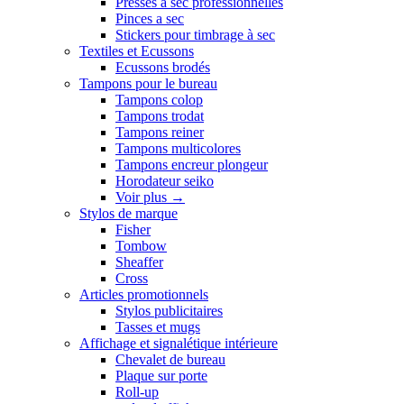
Presses a sec professionnelles
Pinces a sec
Stickers pour timbrage à sec
Textiles et Ecussons
Ecussons brodés
Tampons pour le bureau
Tampons colop
Tampons trodat
Tampons reiner
Tampons multicolores
Tampons encreur plongeur
Horodateur seiko
Voir plus
→
Stylos de marque
Fisher
Tombow
Sheaffer
Cross
Articles promotionnels
Stylos publicitaires
Tasses et mugs
Affichage et signalétique intérieure
Chevalet de bureau
Plaque sur porte
Roll-up