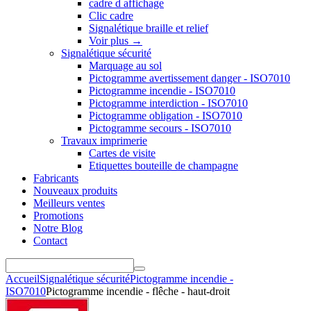
cadre d affichage
Clic cadre
Signalétique braille et relief
Voir plus
→
Signalétique sécurité
Marquage au sol
Pictogramme avertissement danger - ISO7010
Pictogramme incendie - ISO7010
Pictogramme interdiction - ISO7010
Pictogramme obligation - ISO7010
Pictogramme secours - ISO7010
Travaux imprimerie
Cartes de visite
Etiquettes bouteille de champagne
Fabricants
Nouveaux produits
Meilleurs ventes
Promotions
Notre Blog
Contact
Accueil
Signalétique sécurité
Pictogramme incendie -
ISO7010
Pictogramme incendie - flêche - haut-droit