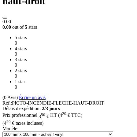
haut-droit
0.00
0.00
out of
5
stars
5 stars
0
4 stars
0
3 stars
0
2 stars
0
1 star
0
(0
Avis
)
Écrire un avis
Réf.:
PICTO-INCENDIE-FLECHE-HAUT-DROIT
Délais d'expédition:
2/3 jours
20
50
Prix professionnel
HT
(
4
€
TTC)
3
€
20
(
4
€
taxes incluses)
Modèle: