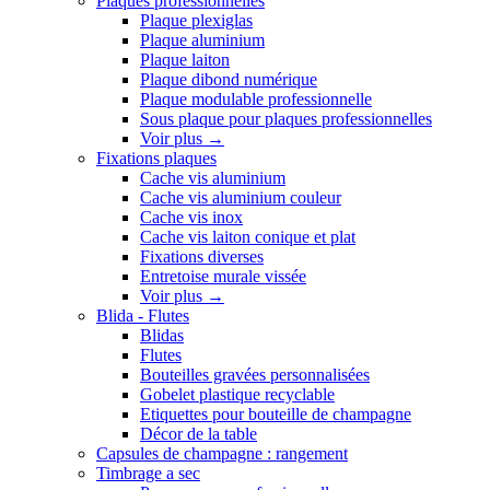
Plaques professionnelles
Plaque plexiglas
Plaque aluminium
Plaque laiton
Plaque dibond numérique
Plaque modulable professionnelle
Sous plaque pour plaques professionnelles
Voir plus
→
Fixations plaques
Cache vis aluminium
Cache vis aluminium couleur
Cache vis inox
Cache vis laiton conique et plat
Fixations diverses
Entretoise murale vissée
Voir plus
→
Blida - Flutes
Blidas
Flutes
Bouteilles gravées personnalisées
Gobelet plastique recyclable
Etiquettes pour bouteille de champagne
Décor de la table
Capsules de champagne : rangement
Timbrage a sec