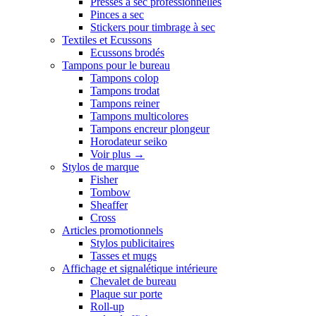
Presses a sec professionnelles
Pinces a sec
Stickers pour timbrage à sec
Textiles et Ecussons
Ecussons brodés
Tampons pour le bureau
Tampons colop
Tampons trodat
Tampons reiner
Tampons multicolores
Tampons encreur plongeur
Horodateur seiko
Voir plus
→
Stylos de marque
Fisher
Tombow
Sheaffer
Cross
Articles promotionnels
Stylos publicitaires
Tasses et mugs
Affichage et signalétique intérieure
Chevalet de bureau
Plaque sur porte
Roll-up