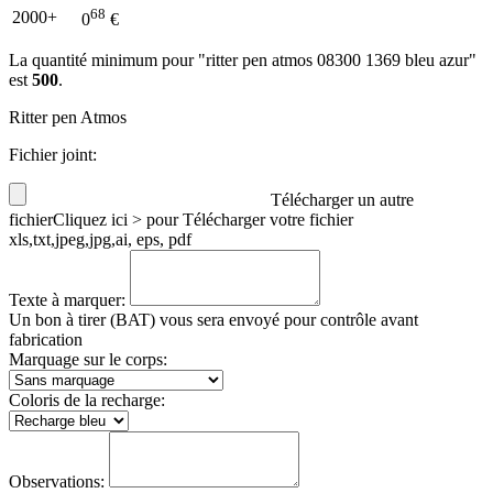
68
2000+
0
€
La quantité minimum pour "ritter pen atmos 08300 1369 bleu azur"
est
500
.
Ritter pen Atmos
Fichier joint:
Télécharger un autre
fichier
Cliquez ici > pour Télécharger votre fichier
xls,txt,jpeg,jpg,ai, eps, pdf
Texte à marquer:
Un bon à tirer (BAT) vous sera envoyé pour contrôle avant
fabrication
Marquage sur le corps:
Coloris de la recharge:
Observations: