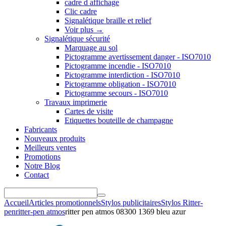
cadre d affichage
Clic cadre
Signalétique braille et relief
Voir plus
→
Signalétique sécurité
Marquage au sol
Pictogramme avertissement danger - ISO7010
Pictogramme incendie - ISO7010
Pictogramme interdiction - ISO7010
Pictogramme obligation - ISO7010
Pictogramme secours - ISO7010
Travaux imprimerie
Cartes de visite
Etiquettes bouteille de champagne
Fabricants
Nouveaux produits
Meilleurs ventes
Promotions
Notre Blog
Contact
Accueil
Articles promotionnels
Stylos publicitaires
Stylos Ritter-
pen
ritter-pen atmos
ritter pen atmos 08300 1369 bleu azur