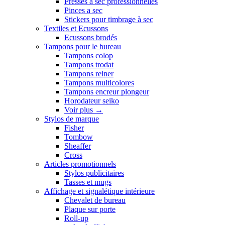
Presses a sec professionnelles
Pinces a sec
Stickers pour timbrage à sec
Textiles et Ecussons
Ecussons brodés
Tampons pour le bureau
Tampons colop
Tampons trodat
Tampons reiner
Tampons multicolores
Tampons encreur plongeur
Horodateur seiko
Voir plus
→
Stylos de marque
Fisher
Tombow
Sheaffer
Cross
Articles promotionnels
Stylos publicitaires
Tasses et mugs
Affichage et signalétique intérieure
Chevalet de bureau
Plaque sur porte
Roll-up