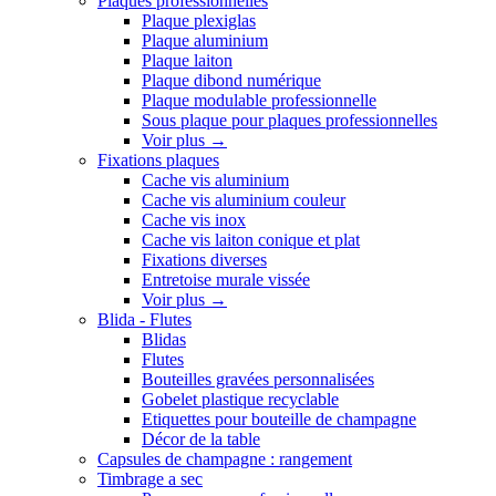
Plaques professionnelles
Plaque plexiglas
Plaque aluminium
Plaque laiton
Plaque dibond numérique
Plaque modulable professionnelle
Sous plaque pour plaques professionnelles
Voir plus
→
Fixations plaques
Cache vis aluminium
Cache vis aluminium couleur
Cache vis inox
Cache vis laiton conique et plat
Fixations diverses
Entretoise murale vissée
Voir plus
→
Blida - Flutes
Blidas
Flutes
Bouteilles gravées personnalisées
Gobelet plastique recyclable
Etiquettes pour bouteille de champagne
Décor de la table
Capsules de champagne : rangement
Timbrage a sec