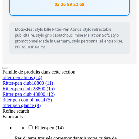
03 26 89 22 68
Mots-clés :
stylo bille Ritter-Pen Atmos, stylo rétractable
publicitaire, stylo grip caoutchouc, mine Marathon Soft, stylo
promotionnel Made in Germany, stylo personnalisé entreprise,
PPCASHOP Reims
Famille de produits dans cette section
ritter-pen atmos
(14)
Ritter-pen club18800
(11)
Ritter-pen club 28800
(15)
Ritter-pen club 48800
(12)
ritter pen combi metal
(5)
ritter pen glance
(8)
Refine search
Fabricants
Ritter-pen
(14)
Pas d'items trouvés correspondants à votre critère de