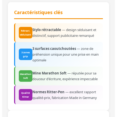
Caractéristiques clés
Stylo rétractable
— design séduisant et
Rétract.
séduisant
distinctif, support publicitaire remarqué
3 surfaces caoutchoutées
— zone de
3 zones
préhension unique pour une prise en main
grip
optimale
Mine Marathon Soft
— réputée pour sa
Marathon
Soft
douceur d'écriture, expérience impeccable
Normes Ritter-Pen
— excellent rapport
Qualité
Ritter
qualité-prix, fabrication Made in Germany