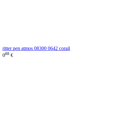
ritter pen atmos 08300 0642 corail
88
0
€