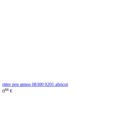
ritter pen atmos 08300 0201 abricot
88
0
€