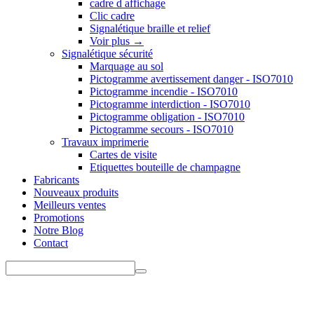
cadre d affichage
Clic cadre
Signalétique braille et relief
Voir plus
→
Signalétique sécurité
Marquage au sol
Pictogramme avertissement danger - ISO7010
Pictogramme incendie - ISO7010
Pictogramme interdiction - ISO7010
Pictogramme obligation - ISO7010
Pictogramme secours - ISO7010
Travaux imprimerie
Cartes de visite
Etiquettes bouteille de champagne
Fabricants
Nouveaux produits
Meilleurs ventes
Promotions
Notre Blog
Contact