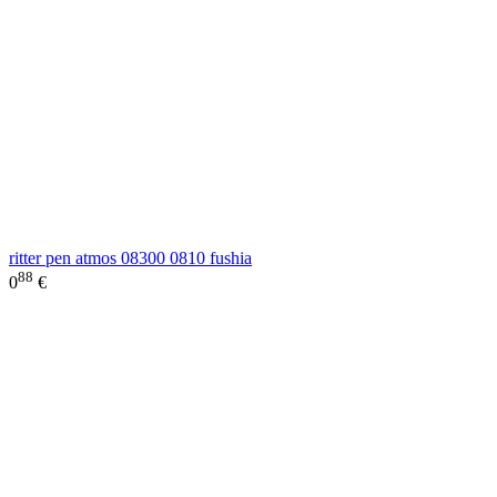
ritter pen atmos 08300 0810 fushia
88
0
€