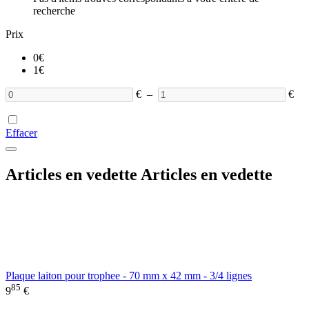
recherche
Prix
0
€
1
€
€
–
€
Effacer
Articles en vedette
Articles en vedette
Plaque laiton pour trophee - 70 mm x 42 mm - 3/4 lignes
85
9
€