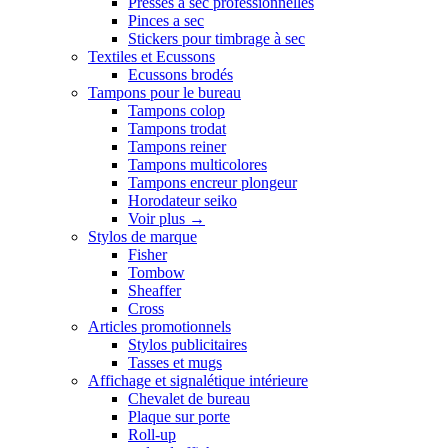
Presses a sec professionnelles
Pinces a sec
Stickers pour timbrage à sec
Textiles et Ecussons
Ecussons brodés
Tampons pour le bureau
Tampons colop
Tampons trodat
Tampons reiner
Tampons multicolores
Tampons encreur plongeur
Horodateur seiko
Voir plus
→
Stylos de marque
Fisher
Tombow
Sheaffer
Cross
Articles promotionnels
Stylos publicitaires
Tasses et mugs
Affichage et signalétique intérieure
Chevalet de bureau
Plaque sur porte
Roll-up