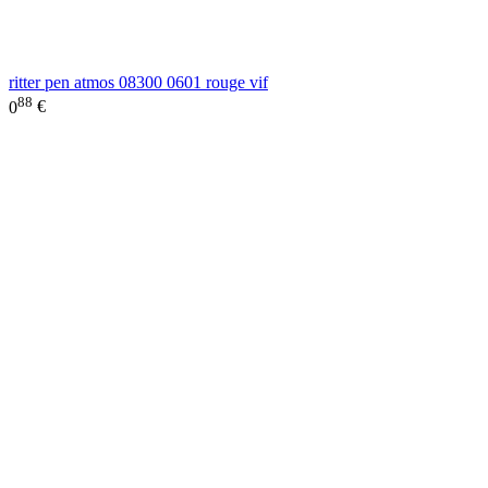
ritter pen atmos 08300 0601 rouge vif
88
0
€