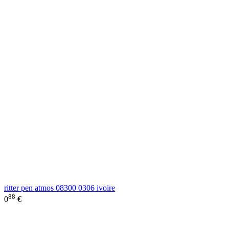
ritter pen atmos 08300 0306 ivoire
88
0
€