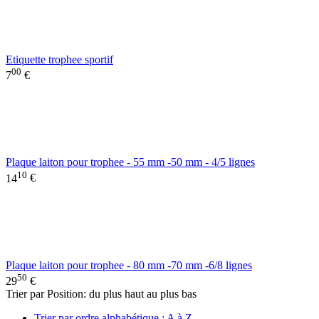
Etiquette trophee sportif
00
7
€
Plaque laiton pour trophee - 55 mm -50 mm - 4/5 lignes
10
14
€
Plaque laiton pour trophee - 80 mm -70 mm -6/8 lignes
50
29
€
Trier par Position: du plus haut au plus bas
Trier par ordre alphabétique : A à Z