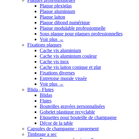
Plaques professionnelles
Plaque plexiglas
Plaque aluminium
Plaque laiton
Plaque dibond numérique
Plaque modulable professionnelle
Sous plaque pour plaques professionnelles
Voir plus
→
Fixations plaques
Cache vis aluminium
Cache vis aluminium couleur
Cache vis inox
Cache vis laiton conique et plat
Fixations diverses
Entretoise murale vissée
Voir plus
→
Blida - Flutes
Blidas
Flutes
Bouteilles gravées personnalisées
Gobelet plastique recyclable
Etiquettes pour bouteille de champagne
Décor de la table
Capsules de champagne : rangement
Timbrage a sec