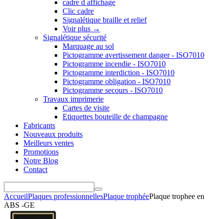
cadre d affichage
Clic cadre
Signalétique braille et relief
Voir plus
→
Signalétique sécurité
Marquage au sol
Pictogramme avertissement danger - ISO7010
Pictogramme incendie - ISO7010
Pictogramme interdiction - ISO7010
Pictogramme obligation - ISO7010
Pictogramme secours - ISO7010
Travaux imprimerie
Cartes de visite
Etiquettes bouteille de champagne
Fabricants
Nouveaux produits
Meilleurs ventes
Promotions
Notre Blog
Contact
Accueil
Plaques professionnelles
Plaque trophée
Plaque trophee en
ABS -GE