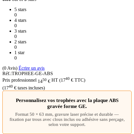
5 stars
0
4 stars
0
3 stars
0
2 stars
0
1 star
0
(0
Avis
)
Écrire un avis
Réf.:
TROPHEE-GE-ABS
40
50
Prix professionnel
HT
(
17
€
TTC)
14
€
40
(
17
€
taxes incluses)
Personnalisez vos trophées avec la plaque ABS
gravée forme GE.
Format 50 × 63 mm, gravure laser précise et durable —
fixation par trous avec clous inclus ou adhésive sans perçage,
selon votre support.