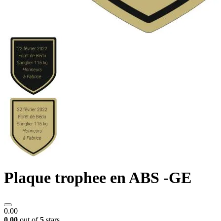
Plaque trophee en ABS -GE
0.00
0.00
out of
5
stars