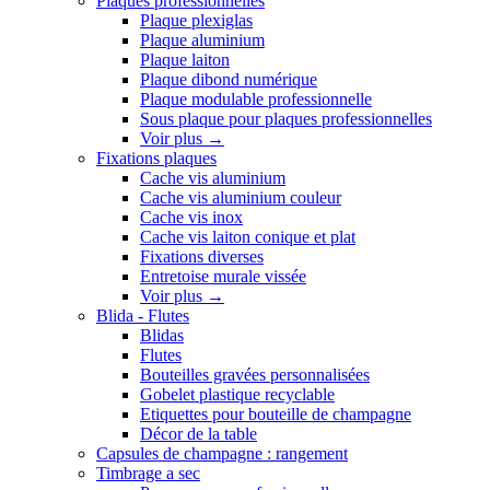
Plaques professionnelles
Plaque plexiglas
Plaque aluminium
Plaque laiton
Plaque dibond numérique
Plaque modulable professionnelle
Sous plaque pour plaques professionnelles
Voir plus
→
Fixations plaques
Cache vis aluminium
Cache vis aluminium couleur
Cache vis inox
Cache vis laiton conique et plat
Fixations diverses
Entretoise murale vissée
Voir plus
→
Blida - Flutes
Blidas
Flutes
Bouteilles gravées personnalisées
Gobelet plastique recyclable
Etiquettes pour bouteille de champagne
Décor de la table
Capsules de champagne : rangement
Timbrage a sec