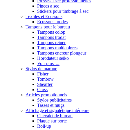
Presses a sec professionnelles
Pinces a sec
Stickers pour timbrage à sec
Textiles et Ecussons
Ecussons brodés
Tampons pour le bureau
Tampons colop
Tampons trodat
Tampons reiner
Tampons multicolores
Tampons encreur plongeur
Horodateur seiko
Voir plus
→
Stylos de marque
Fisher
Tombow
Sheaffer
Cross
Articles promotionnels
Stylos publicitaires
Tasses et mugs
Affichage et signalétique intérieure
Chevalet de bureau
Plaque sur porte
Roll-up