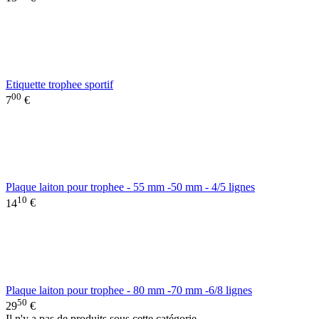
Etiquette trophee sportif
00
7
€
Plaque laiton pour trophee - 55 mm -50 mm - 4/5 lignes
10
14
€
Plaque laiton pour trophee - 80 mm -70 mm -6/8 lignes
50
29
€
Il n'y a pas de produits sous cette catégorie