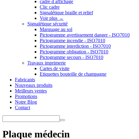
cadre d affichage
Clic cadre
Signalétique braille et relief
Voir plus
→
Signalétique sécurité
Marquage au sol
Pictogramme avertissement danger - ISO7010
Pictogramme incendie - ISO7010
Pictogramme interdiction - ISO7010
Pictogramme obligation - ISO7010
Pictogramme secours - ISO7010
Travaux imprimerie
Cartes de visite
Etiquettes bouteille de champagne
Fabricants
Nouveaux produits
Meilleurs ventes
Promotions
Notre Blog
Contact
Plaque médecin