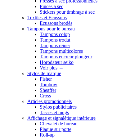
Presses a sec professionnelles
Pinces a sec
Stickers pour timbrage à sec
Textiles et Ecussons
Ecussons brodés
Tampons pour le bureau
Tampons colop
Tampons trodat
Tampons reiner
Tampons multicolores
Tampons encreur plongeur
Horodateur seiko
Voir plus
→
Stylos de marque
Fisher
Tombow
Sheaffer
Cross
Articles promotionnels
Stylos publicitaires
Tasses et mugs
Affichage et signalétique intérieure
Chevalet de bureau
Plaque sur porte
Roll-up