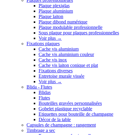
Plaques professionnelles
Plaque plexiglas
Plaque aluminium
Plaque laiton
Plaque dibond numérique
Plaque modulable professionnelle
Sous plaque pour plaques professionnelles
Voir plus
→
Fixations plaques
Cache vis aluminium
Cache vis aluminium couleur
Cache vis inox
Cache vis laiton conique et plat
Fixations diverses
Entretoise murale vissée
Voir plus
→
Blida - Flutes
Blidas
Flutes
Bouteilles gravées personnalisées
Gobelet plastique recyclable
Etiquettes pour bouteille de champagne
Décor de la table
Capsules de champagne : rangement
Timbrage a sec