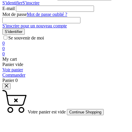
S'identifier
S'inscrire
E-mail
Mot de passe
Mot de passe oublié ?
S'inscrire pour un nouveau compte
S'identifier
Se souvenir de moi
0
0
0
My cart
Panier vide
Voir panier
Commander
Panier
0
Votre panier est vide
Continue Shopping