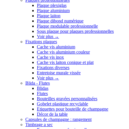
Plaques professionnelles
Plaque plexiglas
Plaque aluminium
Plaque laiton
Plaque dibond numérique
Plaque modulable professionnelle
Sous plaque pour plaques professionnelles
Voir plus
→
Fixations plaques
Cache vis aluminium
Cache vis aluminium couleur
Cache vis inox
Cache vis laiton conique et plat
Fixations diverses
Entretoise murale vissée
Voir plus
→
Blida - Flutes
Blidas
Flutes
Bouteilles gravées personnalisées
Gobelet plastique recyclable
Etiquettes pour bouteille de champagne
Décor de la table
Capsules de champagne : rangement
Timbrage a sec