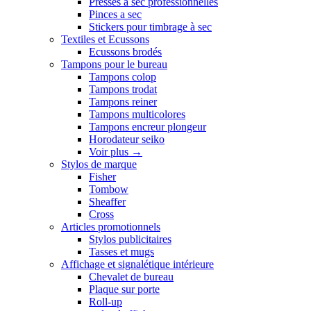
Presses a sec professionnelles
Pinces a sec
Stickers pour timbrage à sec
Textiles et Ecussons
Ecussons brodés
Tampons pour le bureau
Tampons colop
Tampons trodat
Tampons reiner
Tampons multicolores
Tampons encreur plongeur
Horodateur seiko
Voir plus
→
Stylos de marque
Fisher
Tombow
Sheaffer
Cross
Articles promotionnels
Stylos publicitaires
Tasses et mugs
Affichage et signalétique intérieure
Chevalet de bureau
Plaque sur porte
Roll-up