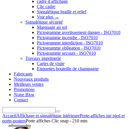
cadre d affichage
Clic cadre
Signalétique braille et relief
Voir plus
→
Signalétique sécurité
Marquage au sol
Pictogramme avertissement danger - ISO7010
Pictogramme incendie - ISO7010
Pictogramme interdiction - ISO7010
Pictogramme obligation - ISO7010
Pictogramme secours - ISO7010
Travaux imprimerie
Cartes de visite
Etiquettes bouteille de champagne
Fabricants
Nouveaux produits
Meilleurs ventes
Promotions
Notre Blog
Contact
Accueil
Affichage et signalétique intérieure
Porte-affiches sur pied et
porte-posters
Porte affiches Clic snap - 210 mm