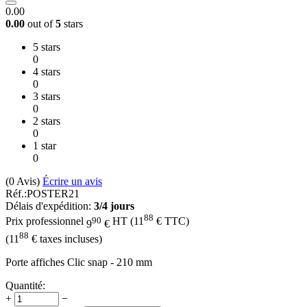
0.00
0.00
out of
5
stars
5 stars
0
4 stars
0
3 stars
0
2 stars
0
1 star
0
(0
Avis
)
Écrire un avis
Réf.:
POSTER21
Délais d'expédition:
3/4 jours
88
90
Prix professionnel
HT
(
11
€
TTC)
9
€
88
(
11
€
taxes incluses)
Porte affiches Clic snap - 210 mm
Quantité:
+
−