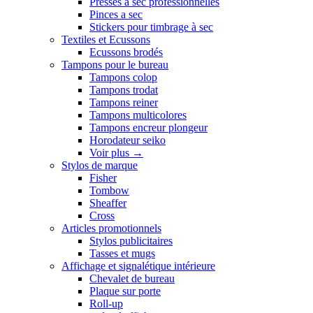
Presses a sec professionnelles
Pinces a sec
Stickers pour timbrage à sec
Textiles et Ecussons
Ecussons brodés
Tampons pour le bureau
Tampons colop
Tampons trodat
Tampons reiner
Tampons multicolores
Tampons encreur plongeur
Horodateur seiko
Voir plus
→
Stylos de marque
Fisher
Tombow
Sheaffer
Cross
Articles promotionnels
Stylos publicitaires
Tasses et mugs
Affichage et signalétique intérieure
Chevalet de bureau
Plaque sur porte
Roll-up