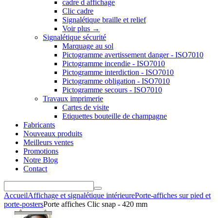
cadre d affichage
Clic cadre
Signalétique braille et relief
Voir plus
→
Signalétique sécurité
Marquage au sol
Pictogramme avertissement danger - ISO7010
Pictogramme incendie - ISO7010
Pictogramme interdiction - ISO7010
Pictogramme obligation - ISO7010
Pictogramme secours - ISO7010
Travaux imprimerie
Cartes de visite
Etiquettes bouteille de champagne
Fabricants
Nouveaux produits
Meilleurs ventes
Promotions
Notre Blog
Contact
Accueil
Affichage et signalétique intérieure
Porte-affiches sur pied et
porte-posters
Porte affiches Clic snap - 420 mm