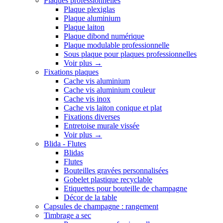
Plaques professionnelles
Plaque plexiglas
Plaque aluminium
Plaque laiton
Plaque dibond numérique
Plaque modulable professionnelle
Sous plaque pour plaques professionnelles
Voir plus
→
Fixations plaques
Cache vis aluminium
Cache vis aluminium couleur
Cache vis inox
Cache vis laiton conique et plat
Fixations diverses
Entretoise murale vissée
Voir plus
→
Blida - Flutes
Blidas
Flutes
Bouteilles gravées personnalisées
Gobelet plastique recyclable
Etiquettes pour bouteille de champagne
Décor de la table
Capsules de champagne : rangement
Timbrage a sec