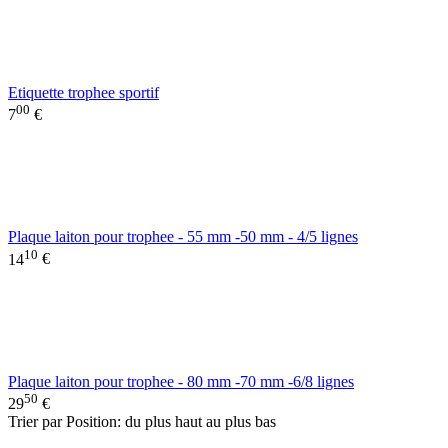
Etiquette trophee sportif
00
7
€
Plaque laiton pour trophee - 55 mm -50 mm - 4/5 lignes
10
14
€
Plaque laiton pour trophee - 80 mm -70 mm -6/8 lignes
50
29
€
Trier par Position: du plus haut au plus bas