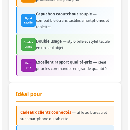
Capuchon caoutchouc souple
—
Stylet
compatible écrans tactiles smartphones et
tactile
tablettes
Double usage
— stylo bille et stylet tactile
Double
usage
en un seul objet
Excellent rapport qualité-prix
— idéal
Petit
prix
pour les commandes en grande quantité
Idéal pour
Cadeaux clients connectés
— utile au bureau et
sur smartphone ou tablette