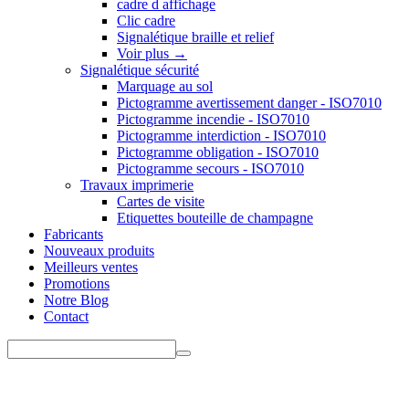
cadre d affichage
Clic cadre
Signalétique braille et relief
Voir plus
→
Signalétique sécurité
Marquage au sol
Pictogramme avertissement danger - ISO7010
Pictogramme incendie - ISO7010
Pictogramme interdiction - ISO7010
Pictogramme obligation - ISO7010
Pictogramme secours - ISO7010
Travaux imprimerie
Cartes de visite
Etiquettes bouteille de champagne
Fabricants
Nouveaux produits
Meilleurs ventes
Promotions
Notre Blog
Contact