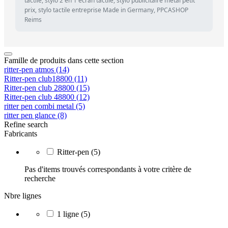
tactile, stylo 2 en 1 écran tactile, stylo publicitaire métal petit
prix, stylo tactile entreprise Made in Germany, PPCASHOP
Reims
Famille de produits dans cette section
ritter-pen atmos
(14)
Ritter-pen club18800
(11)
Ritter-pen club 28800
(15)
Ritter-pen club 48800
(12)
ritter pen combi metal
(5)
ritter pen glance
(8)
Refine search
Fabricants
Ritter-pen
(5)
Pas d'items trouvés correspondants à votre critère de
recherche
Nbre lignes
1 ligne
(5)