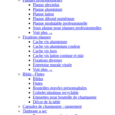
Plaques professionnelles
Plaque plexiglas
Plaque aluminium
Plaque laiton
Plaque dibond numérique
Plaque modulable professionnelle
Sous plaque pour plaques professionnelles
Voir plus
→
Fixations plaques
Cache vis aluminium
Cache vis aluminium couleur
Cache vis inox
Cache vis laiton conique et plat
Fixations diverses
Entretoise murale vissée
Voir plus
→
Blida - Flutes
Blidas
Flutes
Bouteilles gravées personnalisées
Gobelet plastique recyclable
Etiquettes pour bouteille de champagne
Décor de la table
Capsules de champagne : rangement
Timbrage a sec