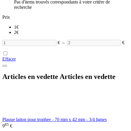
Pas d'items trouvés correspondants à votre critère de
recherche
Prix
1
€
2
€
€
–
€
Effacer
Articles en vedette
Articles en vedette
Plaque laiton pour trophee - 70 mm x 42 mm - 3/4 lignes
85
9
€