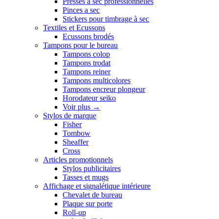
Presses a sec professionnelles
Pinces a sec
Stickers pour timbrage à sec
Textiles et Ecussons
Ecussons brodés
Tampons pour le bureau
Tampons colop
Tampons trodat
Tampons reiner
Tampons multicolores
Tampons encreur plongeur
Horodateur seiko
Voir plus
→
Stylos de marque
Fisher
Tombow
Sheaffer
Cross
Articles promotionnels
Stylos publicitaires
Tasses et mugs
Affichage et signalétique intérieure
Chevalet de bureau
Plaque sur porte
Roll-up