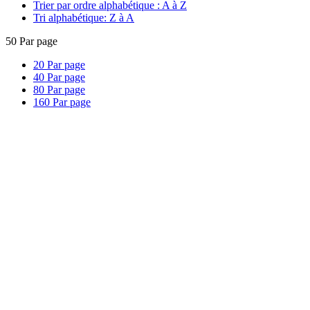
Trier par ordre alphabétique : A à Z
Tri alphabétique: Z à A
50
Par page
20
Par page
40
Par page
80
Par page
160
Par page