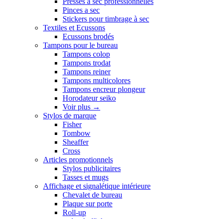
Presses a sec professionnelles
Pinces a sec
Stickers pour timbrage à sec
Textiles et Ecussons
Ecussons brodés
Tampons pour le bureau
Tampons colop
Tampons trodat
Tampons reiner
Tampons multicolores
Tampons encreur plongeur
Horodateur seiko
Voir plus
→
Stylos de marque
Fisher
Tombow
Sheaffer
Cross
Articles promotionnels
Stylos publicitaires
Tasses et mugs
Affichage et signalétique intérieure
Chevalet de bureau
Plaque sur porte
Roll-up