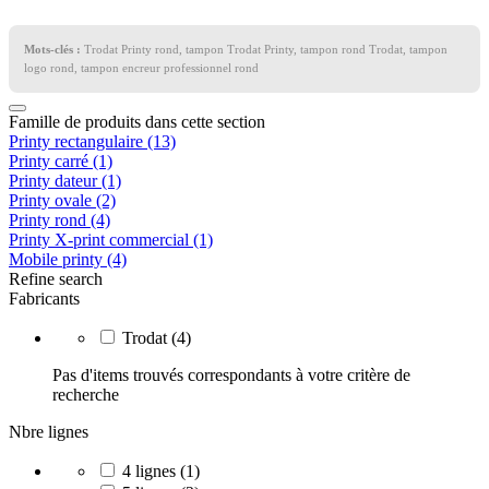
Mots-clés :
Trodat Printy rond, tampon Trodat Printy, tampon rond Trodat, tampon
logo rond, tampon encreur professionnel rond
Famille de produits dans cette section
Printy rectangulaire
(13)
Printy carré
(1)
Printy dateur
(1)
Printy ovale
(2)
Printy rond
(4)
Printy X-print commercial
(1)
Mobile printy
(4)
Refine search
Fabricants
Trodat
(4)
Pas d'items trouvés correspondants à votre critère de
recherche
Nbre lignes
4 lignes
(1)