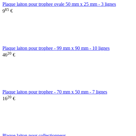
Plaque laiton pour trophee ovale 50 mm x 25 mm - 3 lignes
85
9
€
Plaque laiton pour trophee - 99 mm x 90 mm - 10 lignes
20
46
€
Plaque laiton pour trophee - 70 mm x 50 mm - 7 lignes
20
16
€
Plaque laiton pour collectionneur