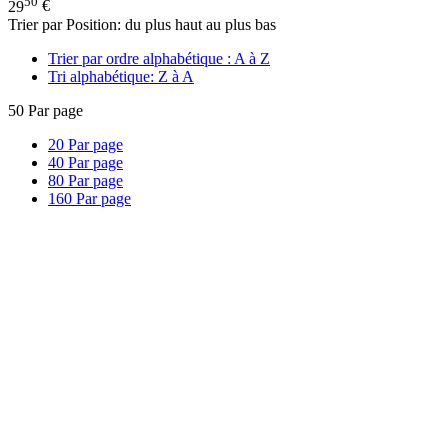
50
29
€
Trier par Position: du plus haut au plus bas
Trier par ordre alphabétique : A à Z
Tri alphabétique: Z à A
50
Par page
20
Par page
40
Par page
80
Par page
160
Par page