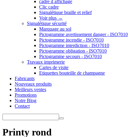
cadre d affichage
Clic cadre
Signalétique braille et relief
Voir plus
→
Signalétique sécurité
Marquage au sol
Pictogramme avertissement danger - ISO7010
Pictogramme incendie - ISO7010
Pictogramme interdiction - ISO7010
Pictogramme obligation - ISO7010
Pictogramme secours - ISO7010
Travaux imprimerie
Cartes de visite
Etiquettes bouteille de champagne
Fabricants
Nouveaux produits
Meilleurs ventes
Promotions
Notre Blog
Contact
Printy rond