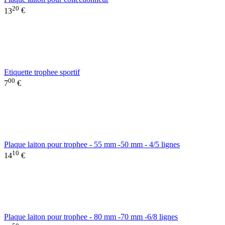
20
13
€
Etiquette trophee sportif
00
7
€
Plaque laiton pour trophee - 55 mm -50 mm - 4/5 lignes
10
14
€
Plaque laiton pour trophee - 80 mm -70 mm -6/8 lignes