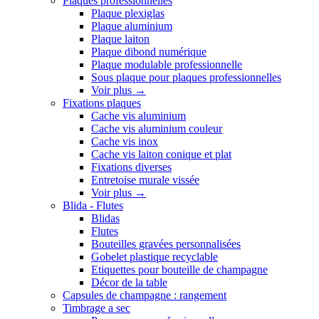
Plaques professionnelles
Plaque plexiglas
Plaque aluminium
Plaque laiton
Plaque dibond numérique
Plaque modulable professionnelle
Sous plaque pour plaques professionnelles
Voir plus
→
Fixations plaques
Cache vis aluminium
Cache vis aluminium couleur
Cache vis inox
Cache vis laiton conique et plat
Fixations diverses
Entretoise murale vissée
Voir plus
→
Blida - Flutes
Blidas
Flutes
Bouteilles gravées personnalisées
Gobelet plastique recyclable
Etiquettes pour bouteille de champagne
Décor de la table
Capsules de champagne : rangement
Timbrage a sec